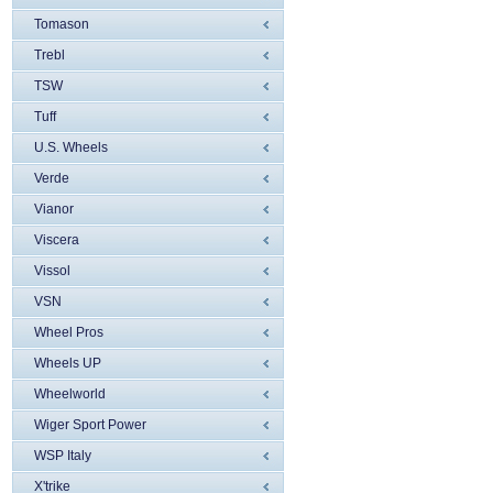
Tomason
Trebl
TSW
Tuff
U.S. Wheels
Verde
Vianor
Viscera
Vissol
VSN
Wheel Pros
Wheels UP
Wheelworld
Wiger Sport Power
WSP Italy
X'trike