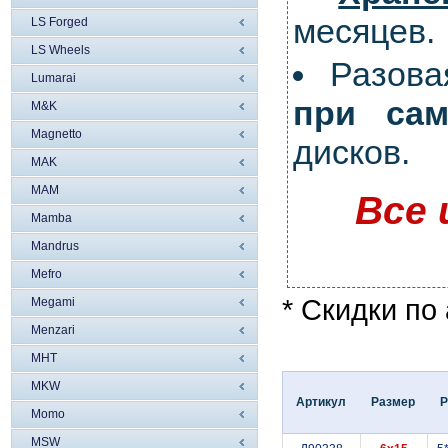
месяцев.
LS Forged
LS Wheels
Разов
Lumarai
при сам
M&K
Magnetto
дисков.
MAK
MAM
Все 
Mamba
Mandrus
Mefro
* Скидки по
Megami
Menzari
MHT
MKW
Артикул
Размер
Momo
MSW