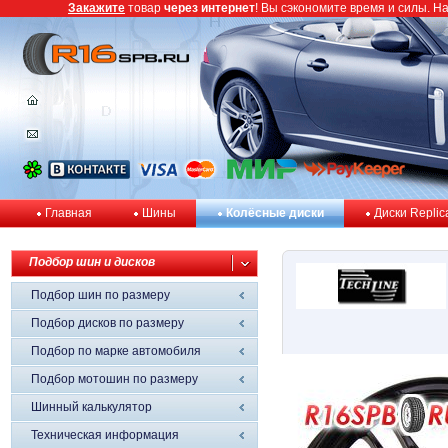
Закажите
товар
через интернет
! Вы сэкономите время и силы. Н
Главная
Шины
Колёсные диски
Диски Replic
Подбор шин и дисков
Подбор шин по размеру
Подбор дисков по размеру
Подбор по марке автомобиля
Подбор мотошин по размеру
Шинный калькулятор
Техническая информация