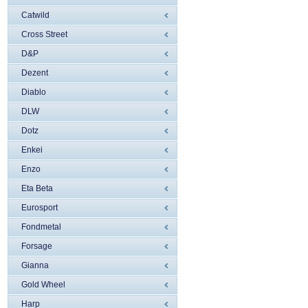
Catwild
Cross Street
D&P
Dezent
Diablo
DLW
Dotz
Enkei
Enzo
Eta Beta
Eurosport
Fondmetal
Forsage
Gianna
Gold Wheel
Harp