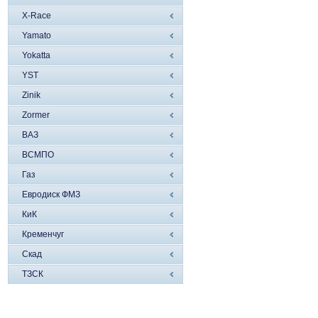
X-Race
Yamato
Yokatta
YST
Zinik
Zormer
ВАЗ
ВСМПО
Газ
Евродиск ФМЗ
КиК
Кременчуг
Скад
ТЗСК