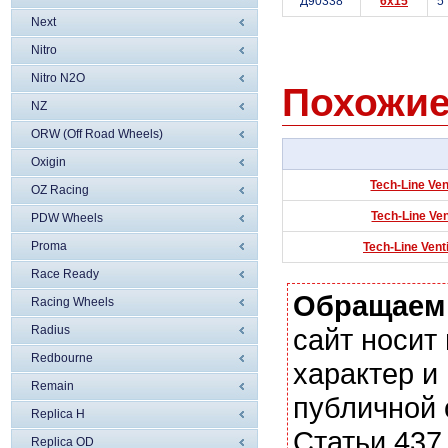
Д90338
6x15
5
Next
Nitro
Nitro N2O
Похожие
NZ
ORW (Off Road Wheels)
Oxigin
Tech-Line Ven
OZ Racing
Tech-Line Ven
PDW Wheels
Proma
Tech-Line Vent
Race Ready
Обращаем
Racing Wheels
Radius
сайт носи
Redbourne
характер и
Remain
публичной
Replica H
Статьи 437
Replica OD