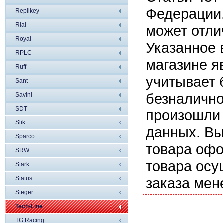
Федерации.
Replikey
Rial
может отли
Royal
Указанное 
RPLC
магазине я
Ruff
учитывает 
Sant
безналично
Savini
SDT
произошли 
Slik
данных. Вы
Sparco
товара офо
SRW
товара осу
Stark
Status
заказа мен
Steger
Tech-Line
TG Racing