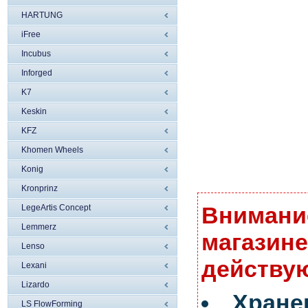
HARTUNG
iFree
Incubus
Inforged
K7
Keskin
KFZ
Khomen Wheels
Konig
Kronprinz
Внимание
LegeArtis Concept
Lemmerz
магазине
Lenso
действую
Lexani
Lizardo
Хран
LS FlowForming