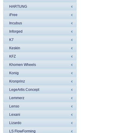
HARTUNG
iFree
Incubus
Inforged
K7
Keskin
KFZ
Khomen Wheels
Konig
Kronprinz
LegeArtis Concept
Lemmerz
Lenso
Lexani
Lizardo
LS FlowForming