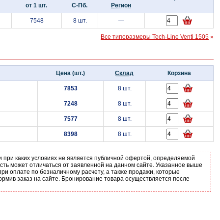
от 1 шт.
С-Пб.
Регион
7548
8 шт.
—
Все типоразмеры Tech-Line Venti 1505
»
Цена (шт.)
Склад
Корзина
7853
8 шт.
7248
8 шт.
7577
8 шт.
8398
8 шт.
и при каких условиях не является публичной офертой, определяемой
ость может отличаться от заявленной на данном сайте. Указанное выше
ри оплате по безналичному расчету, а также продажи, которые
ормив заказ на сайте. Бронирование товара осуществляется после