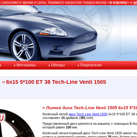
ы сэкономите время и силы. Нажмите напротив товара кнопку «
в корзину
» и
о
a
Мотошины
Обзоры
Покупателю
6x15 5*100 ET 38 Tech-Line Venti 1505
Литой диск Tech-Line Venti 1505 6x15 5*1
Колёсный литой
диск Tech-Line Venti 1505
6x15 5*100 ET 38
составляет
15
дюймов (
381
mm).
Представленный диск крепится на машину с помощью
5
бол
которой равен
100
мм.
Колёсный легкосплавный диск Tech-Line Venti 1505 имеет в
колеса и серединой ширины диска равно
38
mm. Кроме того