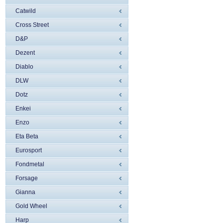
Catwild
Cross Street
D&P
Dezent
Diablo
DLW
Dotz
Enkei
Enzo
Eta Beta
Eurosport
Fondmetal
Forsage
Gianna
Gold Wheel
Harp