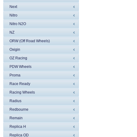
Next
Nitro
Nitro N2O
NZ
ORW (Off Road Wheels)
Oxigin
OZ Racing
PDW Wheels
Proma
Race Ready
Racing Wheels
Radius
Redbourne
Remain
Replica H
Replica OD