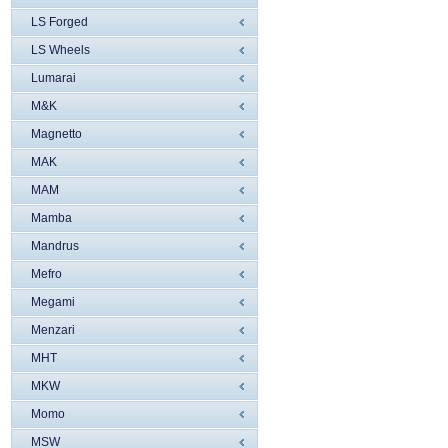
LS Forged
LS Wheels
Lumarai
M&K
Magnetto
MAK
MAM
Mamba
Mandrus
Mefro
Megami
Menzari
MHT
MKW
Momo
MSW