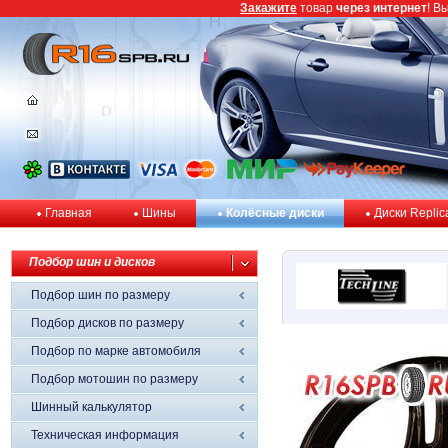
Закажите
товар
через интернет
! В
Главная
Шины
Колёсные диски
Диски Replic
Подбор шин и дисков
Подбор шин по размеру
Подбор дисков по размеру
Подбор по марке автомобиля
Подбор мотошин по размеру
Шинный калькулятор
Техническая информация