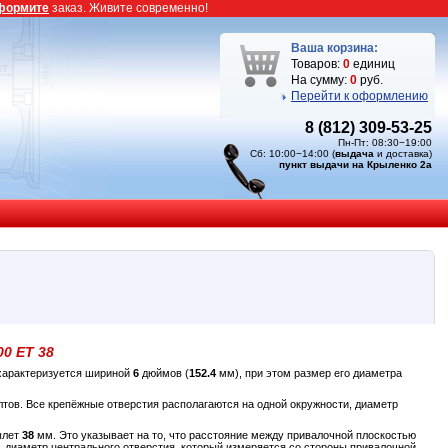
формите
заказ. Живите современно!
Ваша корзина:
Товаров:
0
единиц
На сумму:
0
руб.
Перейти к оформлению
8 (812) 309-53-25
Пн-Пт: 08:30−19:00
Сб: 10:00−14:00 (
выдача
и доставка)
пункт выдачи на Крыленко 2а
00 ET 38
 характеризуется шириной
6
дюймов (
152.4
мм), при этом размер его диаметра
тов. Все крепёжные отверстия располагаются на одной окружности, диаметр
ылет
38
мм. Это указывает на то, что расстояние между привалочной плоскостью
, диаметр центрального отверстия, который измеряется со стороны привалочной