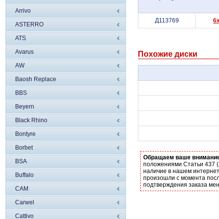
Arrivo
Д113769
6
ASTERRO
ATS
Avarus
Похожие диски
AW
Baosh Replace
BBS
Beyern
Black Rhino
Bontyre
Borbet
Обращаем ваше внимани
BSA
положениями Статьи 437 (
наличие в нашем интернет
Buffalo
произошли с момента посл
подтверждения заказа ме
CAM
Carwel
Cattivo