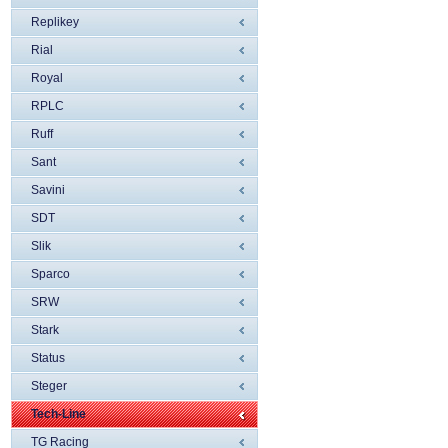
Replikey
Rial
Royal
RPLC
Ruff
Sant
Savini
SDT
Slik
Sparco
SRW
Stark
Status
Steger
Tech-Line
TG Racing