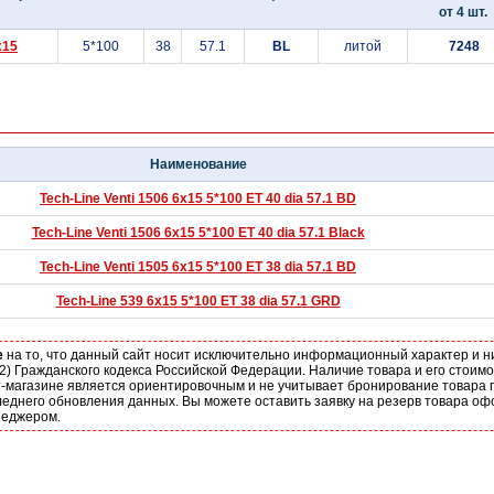
от 4 шт.
x15
5*100
38
57.1
BL
литой
7248
Наименование
Tech-Line Venti 1506 6x15 5*100 ET 40 dia 57.1 BD
Tech-Line Venti 1506 6x15 5*100 ET 40 dia 57.1 Black
Tech-Line Venti 1505 6x15 5*100 ET 38 dia 57.1 BD
Tech-Line 539 6x15 5*100 ET 38 dia 57.1 GRD
е
на то, что данный сайт носит исключительно информационный характер и н
2) Гражданского кодекса Российской Федерации. Наличие товара и его стоим
-магазине является ориентировочным и не учитывает бронирование товара п
еднего обновления данных. Вы можете оставить заявку на резерв товара оф
неджером.