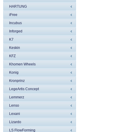
HARTUNG
iFree
Incubus
Inforged
K7
Keskin
KFZ
Khomen Wheels
Konig
Kronprinz
LegeArtis Concept
Lemmerz
Lenso
Lexani
Lizardo
LS FlowForming