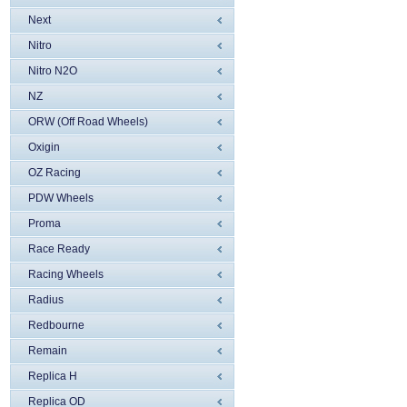
Next
Nitro
Nitro N2O
NZ
ORW (Off Road Wheels)
Oxigin
OZ Racing
PDW Wheels
Proma
Race Ready
Racing Wheels
Radius
Redbourne
Remain
Replica H
Replica OD