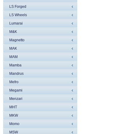
LS Forged
LS Wheels
Lumarai
M&K
Magnetto
MAK
MAM
Mamba
Mandrus
Mefro
Megami
Menzari
MHT
MKW
Momo
MSW