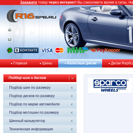
Закажите
товар
через интернет
! Вы сэкономите время и силы. Н
Главная
Шины
Колёсные диски
Диски Replic
Подбор шин и дисков
Подбор шин по размеру
Подбор дисков по размеру
Подбор по марке автомобиля
Подбор мотошин по размеру
Шинный калькулятор
Техническая информация