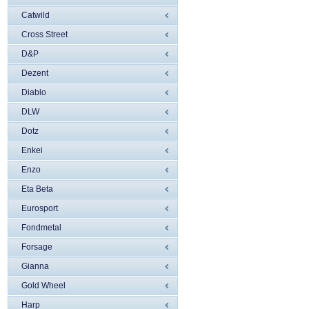
Catwild
Cross Street
D&P
Dezent
Diablo
DLW
Dotz
Enkei
Enzo
Eta Beta
Eurosport
Fondmetal
Forsage
Gianna
Gold Wheel
Harp