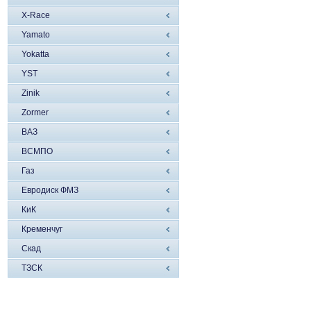
X-Race
Yamato
Yokatta
YST
Zinik
Zormer
ВАЗ
ВСМПО
Газ
Евродиск ФМЗ
КиК
Кременчуг
Скад
ТЗСК