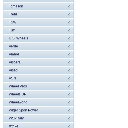
Tomason
Trebl
TSW
Tuff
U.S. Wheels
Verde
Vianor
Viscera
Vissol
VSN
Wheel Pros
Wheels UP
Wheelworld
Wiger Sport Power
WSP Italy
X'trike