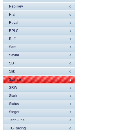
Replikey
Rial
Royal
RPLC
Ruff
Sant
Savini
SDT
Slik
Sparco
SRW
Stark
Status
Steger
Tech-Line
TG Racing