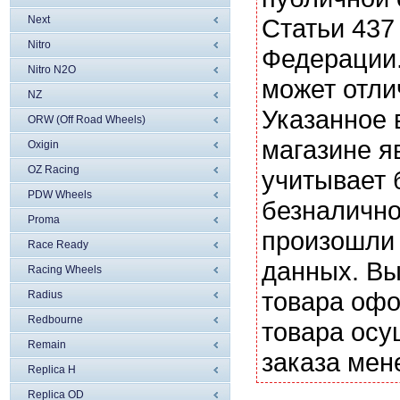
Next
Статьи 437
Nitro
Федерации.
Nitro N2O
может отли
NZ
Указанное 
ORW (Off Road Wheels)
магазине я
Oxigin
OZ Racing
учитывает 
PDW Wheels
безналично
Proma
произошли 
Race Ready
данных. Вы
Racing Wheels
товара офо
Radius
Redbourne
товара осу
Remain
заказа мен
Replica H
Replica OD