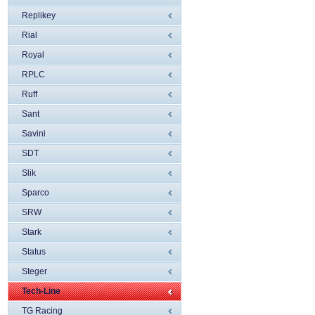
Replikey
Rial
Royal
RPLC
Ruff
Sant
Savini
SDT
Slik
Sparco
SRW
Stark
Status
Steger
Tech-Line
TG Racing