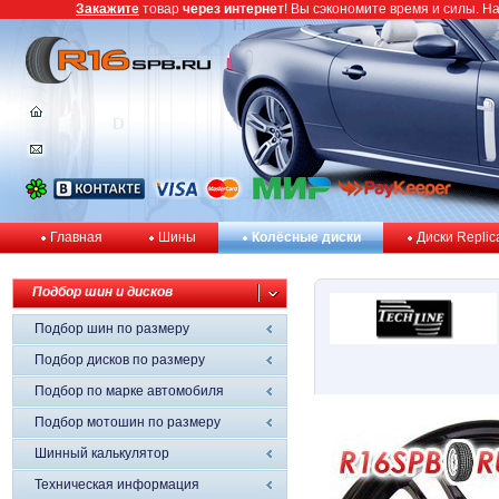
Закажите
товар
через интернет
! Вы сэкономите время и силы. Н
Главная
Шины
Колёсные диски
Диски Replic
Подбор шин и дисков
Подбор шин по размеру
Подбор дисков по размеру
Подбор по марке автомобиля
Подбор мотошин по размеру
Шинный калькулятор
Техническая информация