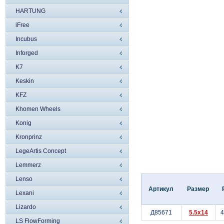
HARTUNG
iFree
Incubus
Inforged
K7
Keskin
KFZ
Khomen Wheels
Konig
Kronprinz
LegeArtis Concept
Lemmerz
Lenso
Артикул
Размер
Lexani
Lizardo
Д85671
5.5x14
LS FlowForming