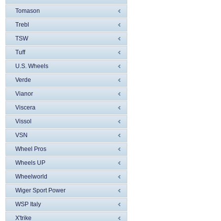
Tomason
Trebl
TSW
Tuff
U.S. Wheels
Verde
Vianor
Viscera
Vissol
VSN
Wheel Pros
Wheels UP
Wheelworld
Wiger Sport Power
WSP Italy
X'trike