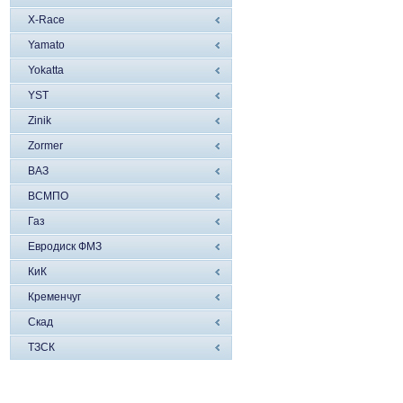
X-Race
Yamato
Yokatta
YST
Zinik
Zormer
ВАЗ
ВСМПО
Газ
Евродиск ФМЗ
КиК
Кременчуг
Скад
ТЗСК