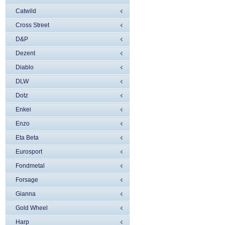
Catwild
Cross Street
D&P
Dezent
Diablo
DLW
Dotz
Enkei
Enzo
Eta Beta
Eurosport
Fondmetal
Forsage
Gianna
Gold Wheel
Harp