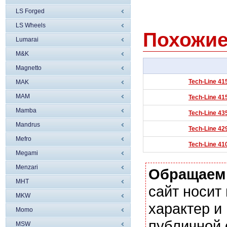
LS Forged
LS Wheels
Похожие
Lumarai
M&K
Magnetto
Tech-Line 41
MAK
MAM
Tech-Line 41
Mamba
Tech-Line 43
Mandrus
Tech-Line 42
Mefro
Tech-Line 41
Megami
Menzari
Обращаем
MHT
сайт носи
MKW
характер и
Momo
публичной
MSW