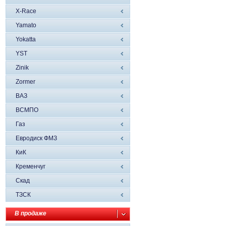
X-Race
Yamato
Yokatta
YST
Zinik
Zormer
ВАЗ
ВСМПО
Газ
Евродиск ФМЗ
КиК
Кременчуг
Скад
ТЗСК
В продаже