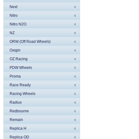
Next
Nitro
Nitro N2O
NZ
ORW (Off Road Wheels)
Oxigin
OZ Racing
PDW Wheels
Proma
Race Ready
Racing Wheels
Radius
Redbourne
Remain
Replica H
Replica OD