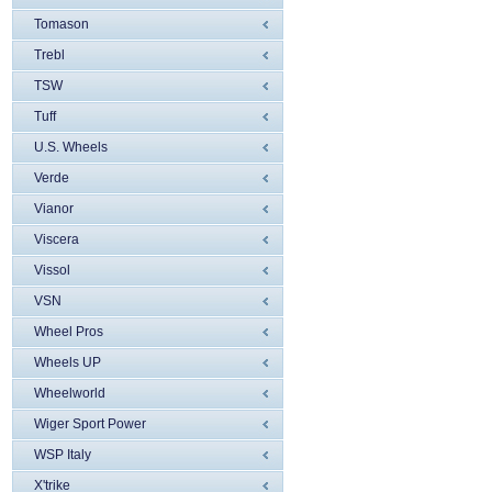
Tomason
Trebl
TSW
Tuff
U.S. Wheels
Verde
Vianor
Viscera
Vissol
VSN
Wheel Pros
Wheels UP
Wheelworld
Wiger Sport Power
WSP Italy
X'trike