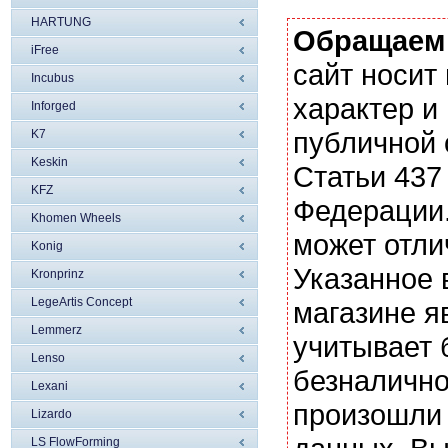
HARTUNG
Обращаем
iFree
сайт носи
Incubus
характер и
Inforged
публичной
K7
Keskin
Статьи 437
KFZ
Федерации.
Khomen Wheels
может отли
Konig
Указанное 
Kronprinz
LegeArtis Concept
магазине я
Lemmerz
учитывает 
Lenso
безналично
Lexani
произошли 
Lizardo
LS FlowForming