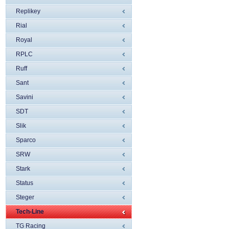
Replikey
Rial
Royal
RPLC
Ruff
Sant
Savini
SDT
Slik
Sparco
SRW
Stark
Status
Steger
Tech-Line
TG Racing