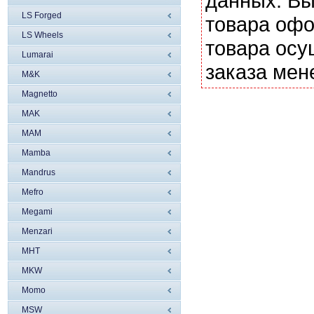
данных. Вы
LS Forged
товара офо
LS Wheels
товара осу
Lumarai
заказа мен
M&K
Magnetto
MAK
MAM
Mamba
Mandrus
Mefro
Megami
Menzari
MHT
MKW
Momo
MSW