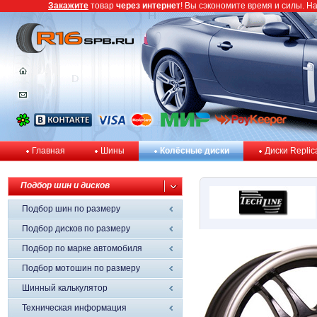
Закажите
товар
через интернет
! Вы сэкономите время и силы. Н
Главная
Шины
Колёсные диски
Диски Replic
Подбор шин и дисков
Подбор шин по размеру
Подбор дисков по размеру
Подбор по марке автомобиля
Подбор мотошин по размеру
Шинный калькулятор
Техническая информация