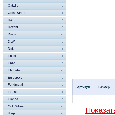
Catwild
Cross Street
D&P
Dezent
Diablo
DLW
Dotz
Enkei
Enzo
Eta Beta
Eurosport
Fondmetal
Артикул
Размер
Forsage
Gianna
Gold Wheel
Показат
Harp