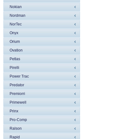
Nokian
Nordman
NorTec
Onyx
Orium
Ovation
Petlas
Pirelli
Power Trac
Predator
Premiorri
Primewell
Prinx
Pro-Comp
Ralson
Rapid