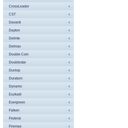
CrossLeader
CST
Davanti
Dayton
Delinte
Delmax
Double Coin
Doublestar
Dunlop
Duraturn
Dynamo
Euzkadi
Evergreen
Falken
Federal
Firemax