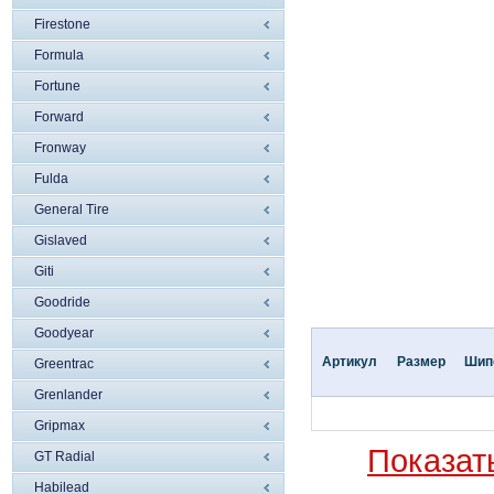
Firestone
Formula
Fortune
Forward
Fronway
Fulda
General Tire
Gislaved
Giti
Goodride
Goodyear
Артикул
Размер
Шип
Greentrac
Grenlander
Gripmax
Показат
GT Radial
Habilead