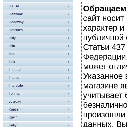
Обращаем
HAIDA
Hankook
сайт носи
Headway
характер и
Hercules
публичной
Hifly
Статьи 437
Hilo
Ikon
Федерации.
Ilink
может отли
Imperial
Указанное 
Interco
магазине я
Interstate
учитывает 
Ironman
Joyroad
безналично
Kapsen
произошли 
Kavir
данных. Вы
Kelly