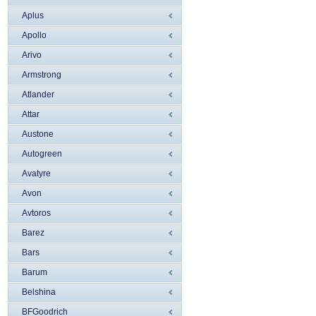
Aplus
Apollo
Arivo
Armstrong
Atlander
Attar
Austone
Autogreen
Avatyre
Avon
Avtoros
Barez
Bars
Barum
Belshina
BFGoodrich