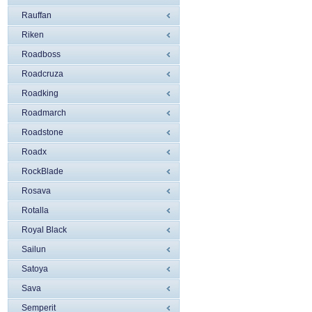
Rauffan
Riken
Roadboss
Roadcruza
Roadking
Roadmarch
Roadstone
Roadx
RockBlade
Rosava
Rotalla
Royal Black
Sailun
Satoya
Sava
Semperit