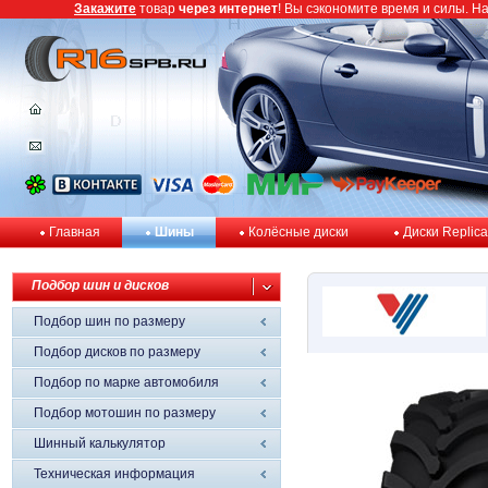
Закажите
товар
через интернет
! Вы сэкономите время и силы. Н
Главная
Шины
Колёсные диски
Диски Replica
Подбор шин и дисков
Подбор шин по размеру
Подбор дисков по размеру
Подбор по марке автомобиля
Подбор мотошин по размеру
Шинный калькулятор
Техническая информация