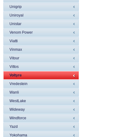
Unigrip
Uniroyal
Unistar
Venom Power
Viatti
Vinmax
Vitour
Vittos
Voltyre
Vredestein
Wanli
WestLake
Wideway
Windforce
Yazd
Yokohama