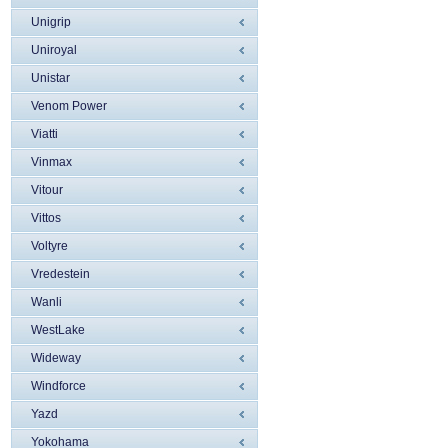
Unigrip
Uniroyal
Unistar
Venom Power
Viatti
Vinmax
Vitour
Vittos
Voltyre
Vredestein
Wanli
WestLake
Wideway
Windforce
Yazd
Yokohama