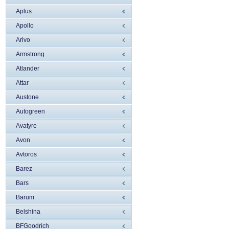
Aplus
Apollo
Arivo
Armstrong
Atlander
Attar
Austone
Autogreen
Avatyre
Avon
Avtoros
Barez
Bars
Barum
Belshina
BFGoodrich