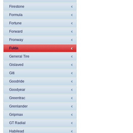
Firestone
Formula
Fortune
Forward
Fronway
Fulda
General Tire
Gislaved
Giti
Goodride
Goodyear
Greentrac
Grenlander
Gripmax
GT Radial
Habilead