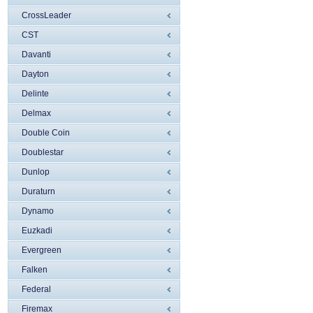
CrossLeader
CST
Davanti
Dayton
Delinte
Delmax
Double Coin
Doublestar
Dunlop
Duraturn
Dynamo
Euzkadi
Evergreen
Falken
Federal
Firemax