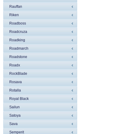
Rauffan
Riken
Roadboss
Roadcruza
Roadking
Roadmarch
Roadstone
Roadx
RockBlade
Rosava
Rotalla
Royal Black
Sailun
Satoya
Sava
Semperit