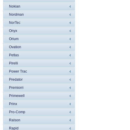
Nokian
Nordman
NorTec
Onyx
Orium
Ovation
Petlas
Pirelli
Power Trac
Predator
Premiorri
Primewell
Prinx
Pro-Comp
Ralson
Rapid