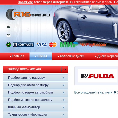
Закажите
товар
через интернет
! Вы сэкономите время и силы. Н
Главная
Шины
Колёсные диски
Диски Replica
Подбор шин и дисков
Подбор шин по размеру
Подбор дисков по размеру
Подбор по марке автомобиля
Всего моделей в наличии:
0
(
Подбор мотошин по размеру
Шинный калькулятор
Техническая информация