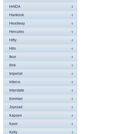
HAIDA
Hankook
Headway
Hercules
Hifly
Hilo
Ikon
Ilink
Imperial
Interco
Interstate
Ironman
Joyroad
Kapsen
Kavir
Kelly