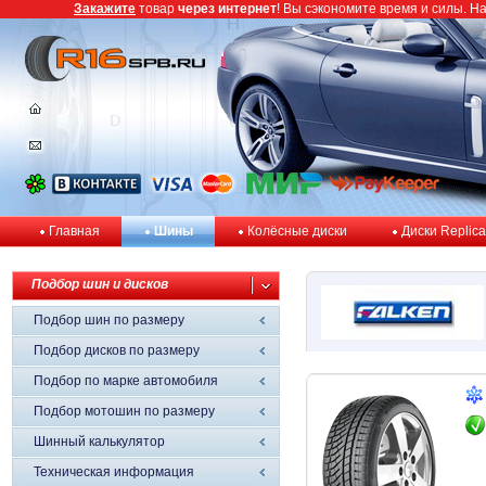
Закажите
товар
через интернет
! Вы сэкономите время и силы. Н
Главная
Шины
Колёсные диски
Диски Replica
Подбор шин и дисков
Подбор шин по размеру
Подбор дисков по размеру
Подбор по марке автомобиля
Подбор мотошин по размеру
Шинный калькулятор
Техническая информация