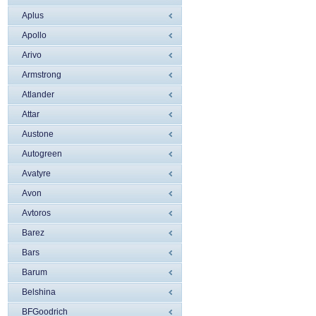
Aplus
Apollo
Arivo
Armstrong
Atlander
Attar
Austone
Autogreen
Avatyre
Avon
Avtoros
Barez
Bars
Barum
Belshina
BFGoodrich