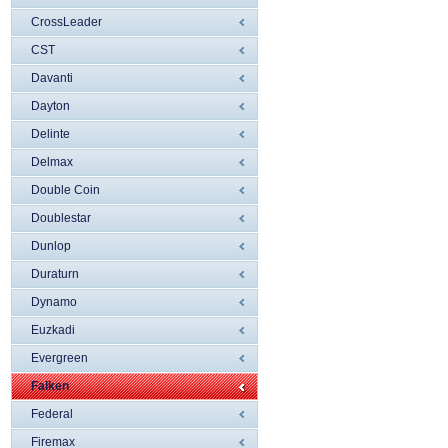
CrossLeader
CST
Davanti
Dayton
Delinte
Delmax
Double Coin
Doublestar
Dunlop
Duraturn
Dynamo
Euzkadi
Evergreen
Falken
Federal
Firemax