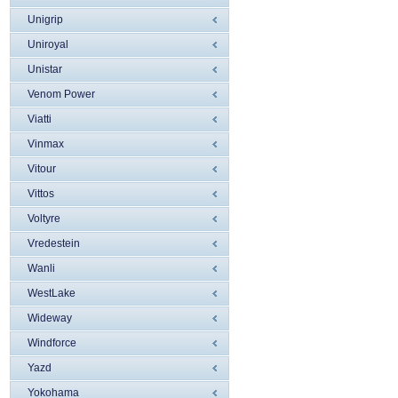
Unigrip
Uniroyal
Unistar
Venom Power
Viatti
Vinmax
Vitour
Vittos
Voltyre
Vredestein
Wanli
WestLake
Wideway
Windforce
Yazd
Yokohama