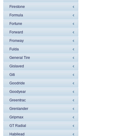
Firestone
Formula
Fortune
Forward
Fronway
Fulda
General Tire
Gislaved
Giti
Goodride
Goodyear
Greentrac
Grenlander
Gripmax
GT Radial
Habilead