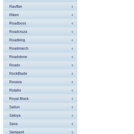
Rauffan
Riken
Roadboss
Roadcruza
Roadking
Roadmarch
Roadstone
Roadx
RockBlade
Rosava
Rotalla
Royal Black
Sailun
Satoya
Sava
Semperit