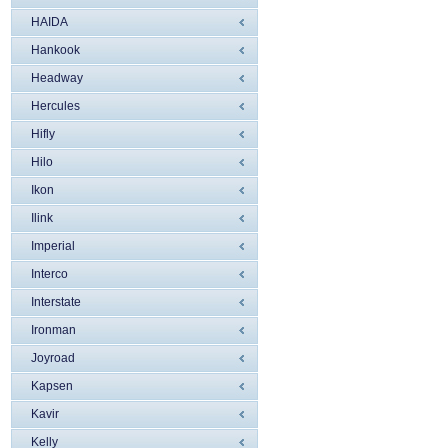
HAIDA
Hankook
Headway
Hercules
Hifly
Hilo
Ikon
Ilink
Imperial
Interco
Interstate
Ironman
Joyroad
Kapsen
Kavir
Kelly