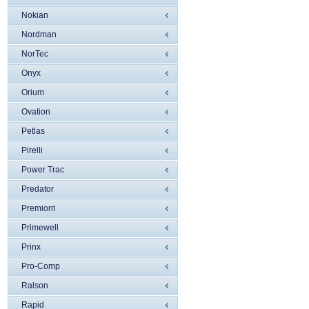
Nokian
Nordman
NorTec
Onyx
Orium
Ovation
Petlas
Pirelli
Power Trac
Predator
Premiorri
Primewell
Prinx
Pro-Comp
Ralson
Rapid