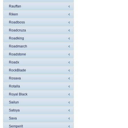
Rauffan
Riken
Roadboss
Roadcruza
Roadking
Roadmarch
Roadstone
Roadx
RockBlade
Rosava
Rotalla
Royal Black
Sailun
Satoya
Sava
Semperit