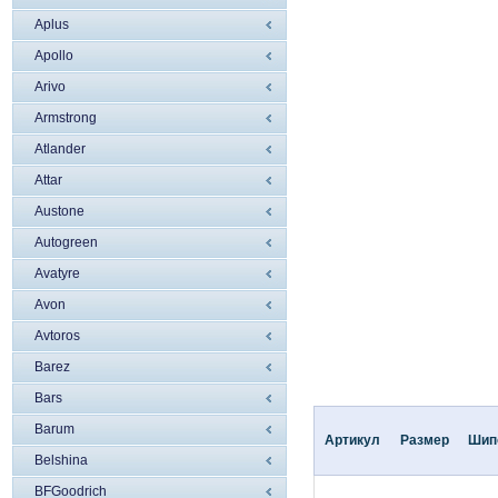
Aplus
Apollo
Arivo
Armstrong
Atlander
Attar
Austone
Autogreen
Avatyre
Avon
Avtoros
Barez
Bars
Barum
Артикул
Размер
Шип
Belshina
BFGoodrich