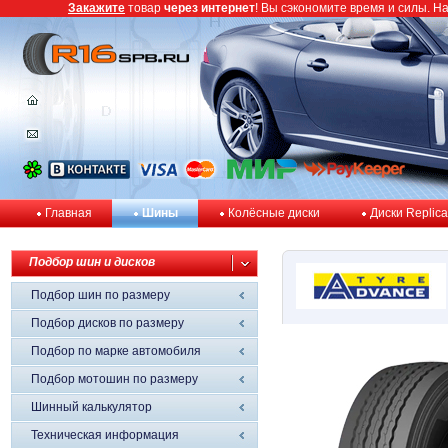
Закажите
товар
через интернет
! Вы сэкономите время и силы. Н
Главная
Шины
Колёсные диски
Диски Replica
Подбор шин и дисков
Подбор шин по размеру
Подбор дисков по размеру
Подбор по марке автомобиля
Подбор мотошин по размеру
Шинный калькулятор
Техническая информация