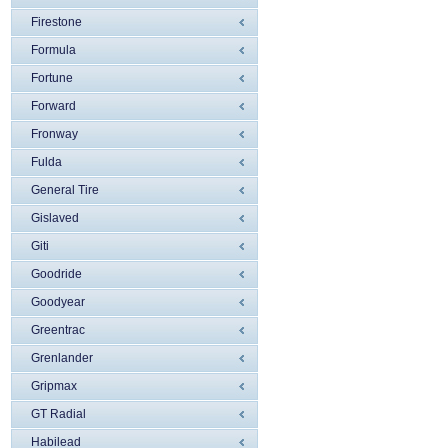
Firestone
Formula
Fortune
Forward
Fronway
Fulda
General Tire
Gislaved
Giti
Goodride
Goodyear
Greentrac
Grenlander
Gripmax
GT Radial
Habilead