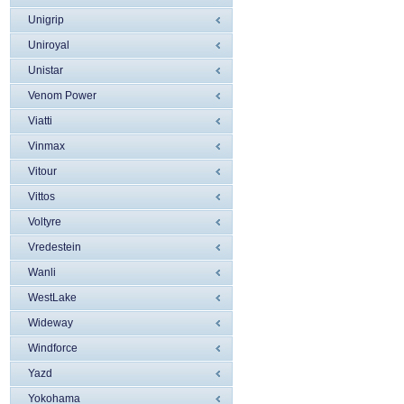
Unigrip
Uniroyal
Unistar
Venom Power
Viatti
Vinmax
Vitour
Vittos
Voltyre
Vredestein
Wanli
WestLake
Wideway
Windforce
Yazd
Yokohama