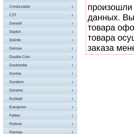
произошли 
CrossLeader
данных. Вы
CST
Davanti
товара офо
Dayton
товара осу
Delinte
заказа мен
Delmax
Double Coin
Doublestar
Dunlop
Duraturn
Dynamo
Euzkadi
Evergreen
Falken
Federal
Firemax