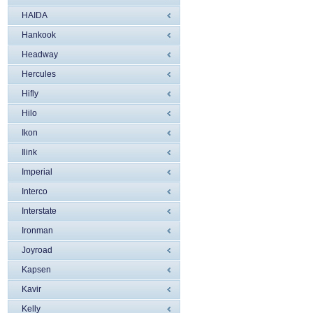
HAIDA
Hankook
Headway
Hercules
Hifly
Hilo
Ikon
Ilink
Imperial
Interco
Interstate
Ironman
Joyroad
Kapsen
Kavir
Kelly