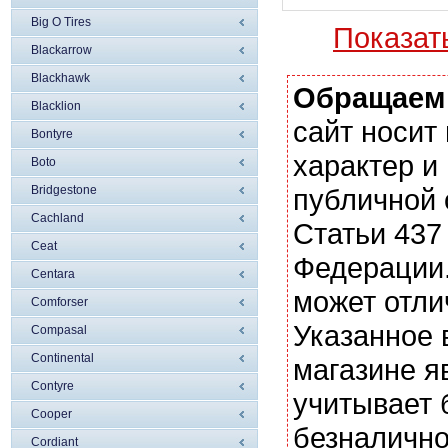
Big O Tires
Показат
Blackarrow
Blackhawk
Обращаем
Blacklion
сайт носи
Bontyre
характер и
Boto
Bridgestone
публичной
Cachland
Статьи 437
Ceat
Федерации.
Centara
может отли
Comforser
Указанное 
Compasal
Continental
магазине я
Contyre
учитывает 
Cooper
безналично
Cordiant