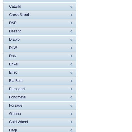
Catwild
Cross Street
D&P
Dezent
Diablo
DLW
Dotz
Enkei
Enzo
Eta Beta
Eurosport
Fondmetal
Forsage
Gianna
Gold Wheel
Harp