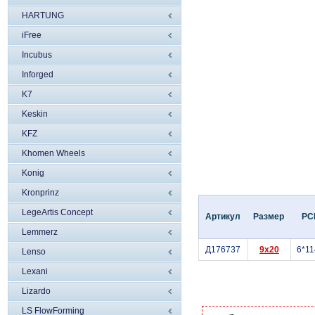
HARTUNG
iFree
Incubus
Inforged
K7
Keskin
KFZ
Khomen Wheels
Konig
Kronprinz
LegeArtis Concept
Артикул
Размер
PC
Lemmerz
Д176737
9x20
6*11
Lenso
Lexani
Lizardo
LS FlowForming