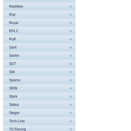
Replikey
Rial
Royal
RPLC
Ruff
Sant
Savini
SDT
Slik
Sparco
SRW
Stark
Status
Steger
Tech-Line
TG Racing