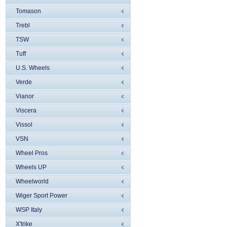
Tomason
Trebl
TSW
Tuff
U.S. Wheels
Verde
Vianor
Viscera
Vissol
VSN
Wheel Pros
Wheels UP
Wheelworld
Wiger Sport Power
WSP Italy
X'trike