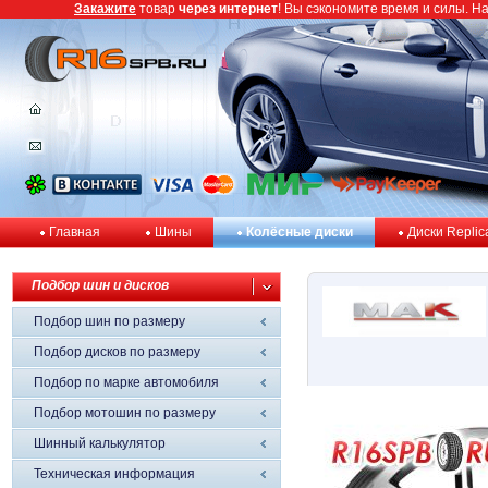
Закажите
товар
через интернет
! Вы сэкономите время и силы. Н
Главная
Шины
Колёсные диски
Диски Replic
Подбор шин и дисков
Подбор шин по размеру
Подбор дисков по размеру
Подбор по марке автомобиля
Подбор мотошин по размеру
Шинный калькулятор
Техническая информация