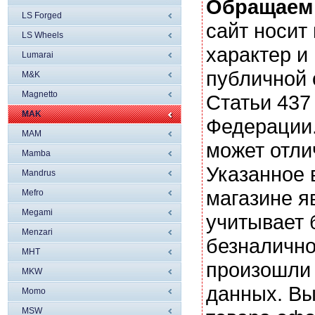
Обращаем
LS Forged
сайт носи
LS Wheels
характер и
Lumarai
публичной
M&K
Magnetto
Статьи 437
MAK
Федерации.
MAM
может отли
Mamba
Указанное 
Mandrus
магазине я
Mefro
Megami
учитывает 
Menzari
безналично
MHT
произошли 
MKW
данных. Вы
Momo
MSW