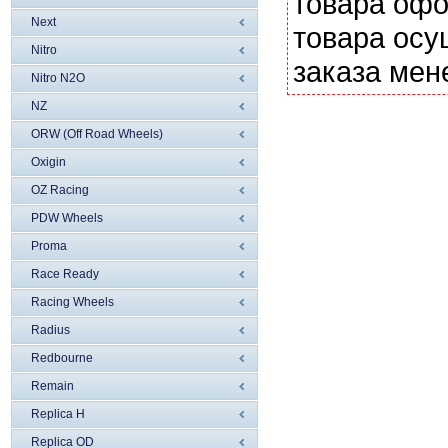
товара офо
Next
товара осу
Nitro
заказа мен
Nitro N2O
NZ
ORW (Off Road Wheels)
Oxigin
OZ Racing
PDW Wheels
Proma
Race Ready
Racing Wheels
Radius
Redbourne
Remain
Replica H
Replica OD