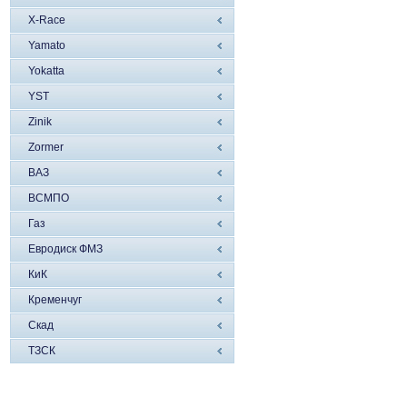
X-Race
Yamato
Yokatta
YST
Zinik
Zormer
ВАЗ
ВСМПО
Газ
Евродиск ФМЗ
КиК
Кременчуг
Скад
ТЗСК