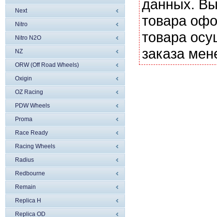
данных. Вы
Next
товара офо
Nitro
товара осу
Nitro N2O
заказа мен
NZ
ORW (Off Road Wheels)
Oxigin
OZ Racing
PDW Wheels
Proma
Race Ready
Racing Wheels
Radius
Redbourne
Remain
Replica H
Replica OD