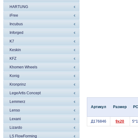
HARTUNG
iFree
Incubus
Inforged
K7
Keskin
KFZ
Khomen Wheels
Konig
Kronprinz
LegeArtis Concept
Lemmerz
Артикул
Размер
P
Lenso
Lexani
Д176846
9x20
5*
Lizardo
LS FlowForming