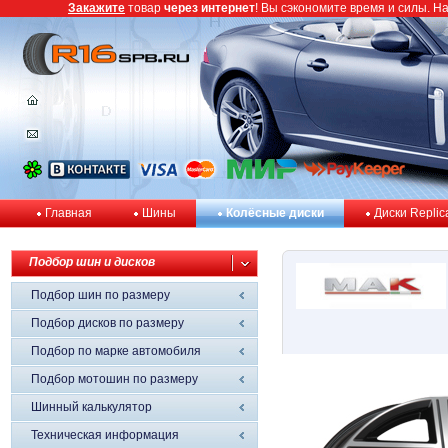
Закажите
товар
через интернет
! Вы сэкономите время и силы. Н
Главная
Шины
Колёсные диски
Диски Replic
Подбор шин и дисков
Подбор шин по размеру
Подбор дисков по размеру
Подбор по марке автомобиля
Подбор мотошин по размеру
Шинный калькулятор
Техническая информация