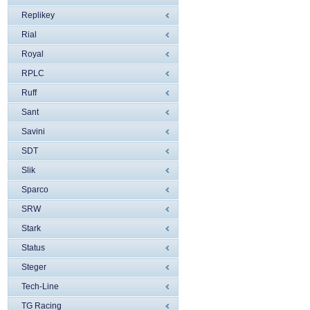
Replikey
Rial
Royal
RPLC
Ruff
Sant
Savini
SDT
Slik
Sparco
SRW
Stark
Status
Steger
Tech-Line
TG Racing