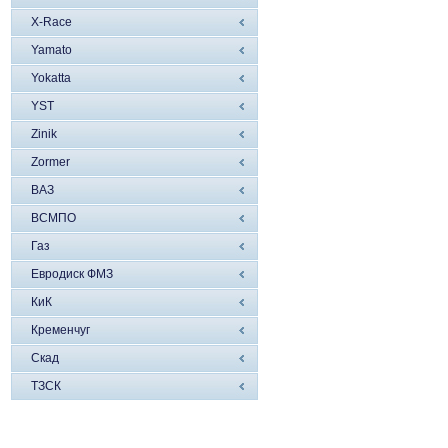
X-Race
Yamato
Yokatta
YST
Zinik
Zormer
ВАЗ
ВСМПО
Газ
Евродиск ФМЗ
КиК
Кременчуг
Скад
ТЗСК