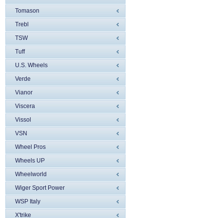
Tomason
Trebl
TSW
Tuff
U.S. Wheels
Verde
Vianor
Viscera
Vissol
VSN
Wheel Pros
Wheels UP
Wheelworld
Wiger Sport Power
WSP Italy
X'trike