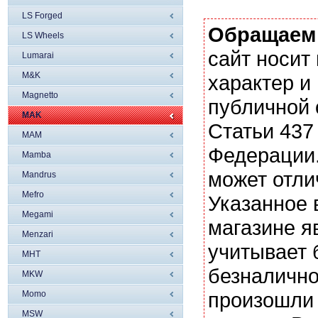
LS Forged
Обращаем
LS Wheels
сайт носи
Lumarai
M&K
характер и
Magnetto
публичной
MAK
Статьи 437
MAM
Федерации.
Mamba
может отли
Mandrus
Mefro
Указанное 
Megami
магазине я
Menzari
учитывает 
MHT
безналично
MKW
произошли 
Momo
MSW