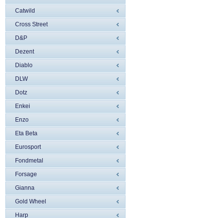
Catwild
Cross Street
D&P
Dezent
Diablo
DLW
Dotz
Enkei
Enzo
Eta Beta
Eurosport
Fondmetal
Forsage
Gianna
Gold Wheel
Harp