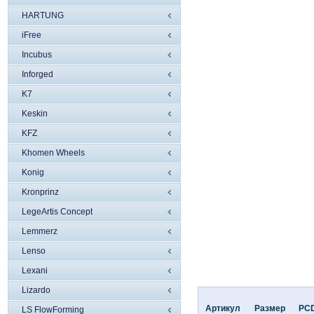
HARTUNG
iFree
Incubus
Inforged
K7
Keskin
KFZ
Khomen Wheels
Konig
Kronprinz
LegeArtis Concept
Lemmerz
Lenso
Lexani
Lizardo
Артикул
Размер
PC
LS FlowForming