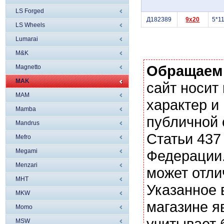
LS Forged
Д182389
9x20
5*1
LS Wheels
Lumarai
M&K
Обращаем
Magnetto
MAK
сайт носи
MAM
характер и
Mamba
публичной
Mandrus
Статьи 437
Mefro
Megami
Федерации.
Menzari
может отли
MHT
Указанное 
MKW
магазине я
Momo
учитывает 
MSW