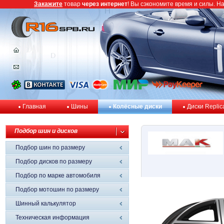
Закажите
товар
через интернет
! Вы сэкономите время и силы. Н
Главная
Шины
Колёсные диски
Диски Replic
Подбор шин и дисков
Подбор шин по размеру
Подбор дисков по размеру
Подбор по марке автомобиля
Подбор мотошин по размеру
Шинный калькулятор
Техническая информация