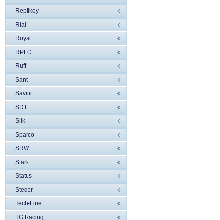
Replikey
Rial
Royal
RPLC
Ruff
Sant
Savini
SDT
Slik
Sparco
SRW
Stark
Status
Steger
Tech-Line
TG Racing