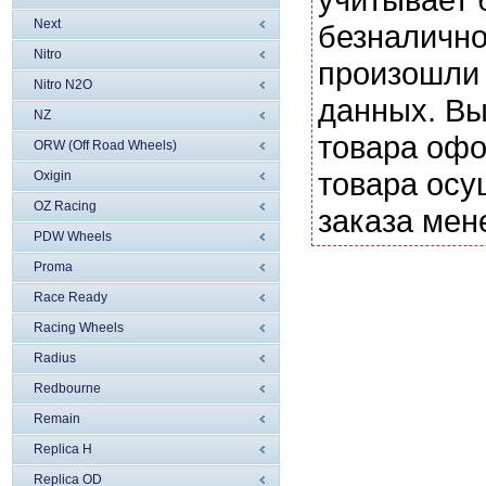
Next
безналично
Nitro
произошли 
Nitro N2O
данных. Вы
NZ
товара офо
ORW (Off Road Wheels)
товара осу
Oxigin
OZ Racing
заказа мен
PDW Wheels
Proma
Race Ready
Racing Wheels
Radius
Redbourne
Remain
Replica H
Replica OD