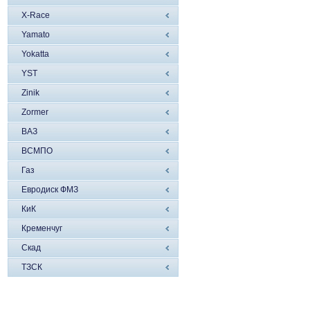
X-Race
Yamato
Yokatta
YST
Zinik
Zormer
ВАЗ
ВСМПО
Газ
Евродиск ФМЗ
КиК
Кременчуг
Скад
ТЗСК