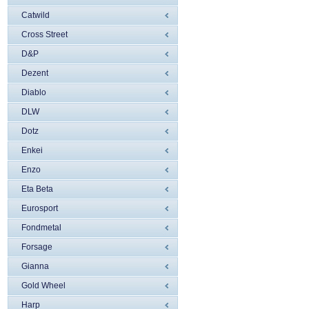
Catwild
Cross Street
D&P
Dezent
Diablo
DLW
Dotz
Enkei
Enzo
Eta Beta
Eurosport
Fondmetal
Forsage
Gianna
Gold Wheel
Harp