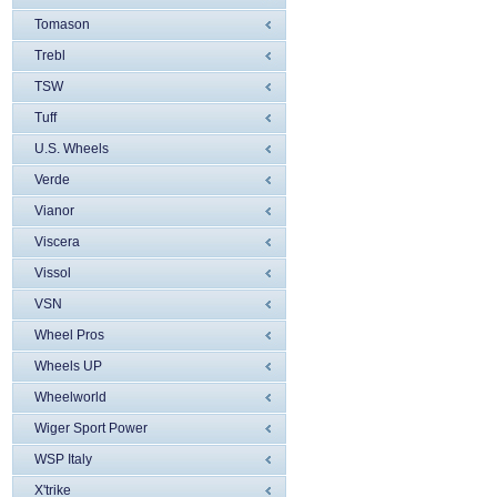
Tomason
Trebl
TSW
Tuff
U.S. Wheels
Verde
Vianor
Viscera
Vissol
VSN
Wheel Pros
Wheels UP
Wheelworld
Wiger Sport Power
WSP Italy
X'trike