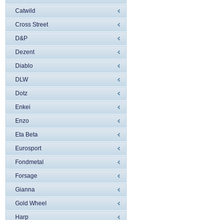
Catwild
Cross Street
D&P
Dezent
Diablo
DLW
Dotz
Enkei
Enzo
Eta Beta
Eurosport
Fondmetal
Forsage
Gianna
Gold Wheel
Harp