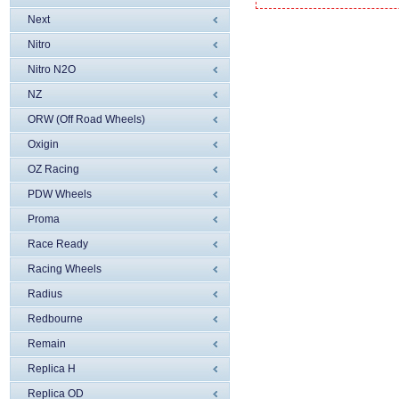
Next
Nitro
Nitro N2O
NZ
ORW (Off Road Wheels)
Oxigin
OZ Racing
PDW Wheels
Proma
Race Ready
Racing Wheels
Radius
Redbourne
Remain
Replica H
Replica OD