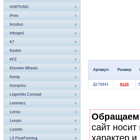
HARTUNG
iFree
Incubus
Inforged
K7
Keskin
KFZ
Khomen Wheels
Артикул
Размер
Konig
Д176841
9x20
Kronprinz
LegeArtis Concept
Lemmerz
Lenso
Обращаем
Lexani
сайт носи
Lizardo
характер и
LS FlowForming