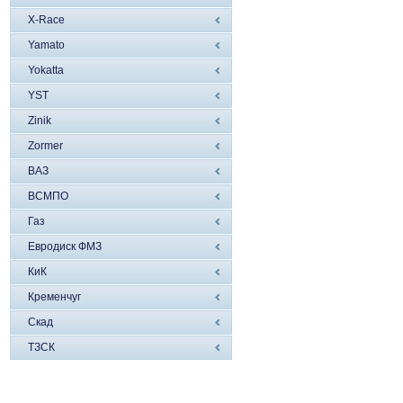
X-Race
Yamato
Yokatta
YST
Zinik
Zormer
ВАЗ
ВСМПО
Газ
Евродиск ФМЗ
КиК
Кременчуг
Скад
ТЗСК