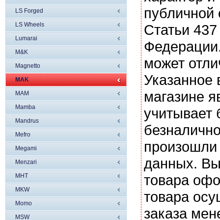
публичной
LS Forged
LS Wheels
Статьи 437
Lumarai
Федерации.
M&K
может отли
Magnetto
Указанное 
MAK
магазине я
MAM
Mamba
учитывает 
Mandrus
безналично
Mefro
произошли 
Megami
данных. Вы
Menzari
товара офо
MHT
MKW
товара осу
Momo
заказа мен
MSW