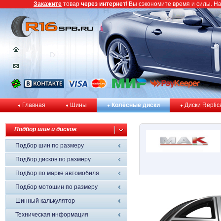
Закажите
товар
через интернет
! Вы сэкономите время и силы. Н
Главная
Шины
Колёсные диски
Диски Replic
Подбор шин и дисков
Подбор шин по размеру
Подбор дисков по размеру
Подбор по марке автомобиля
Подбор мотошин по размеру
Шинный калькулятор
Техническая информация