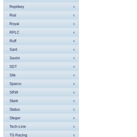
Replikey
Rial
Royal
RPLC
Ruff
Sant
Savini
SDT
Slik
Sparco
SRW
Stark
Status
Steger
Tech-Line
TG Racing