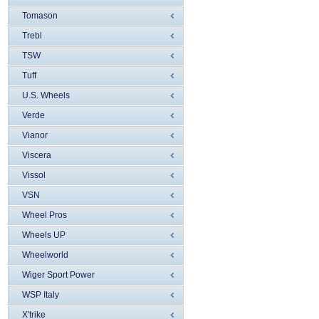
Tomason
Trebl
TSW
Tuff
U.S. Wheels
Verde
Vianor
Viscera
Vissol
VSN
Wheel Pros
Wheels UP
Wheelworld
Wiger Sport Power
WSP Italy
X'trike