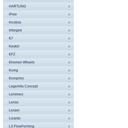
HARTUNG
iFree
Incubus
Inforged
K7
Keskin
KFZ
Khomen Wheels
Konig
Kronprinz
LegeArtis Concept
Lemmerz
Lenso
Lexani
Lizardo
LS FlowForming