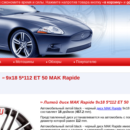
ы сэкономите время и силы. Нажмите напротив товара кнопку «
в корзину
» и
о
a
Мотошины
Обзоры
Покупателю
9x18 5*112 ET 50 MAK Rapide
Литой диск MAK Rapide 9x18 5*112 ET 50
Автомобильный литой black - черный
диск MAK Rapide
9x18 
составляет
18
дюймов (
457.2
mm).
Представленный диск устанавливается на автомобиль с 
диаметр которой равен
112
mm.
Автомобильный литой black - черный диск MAK Rapide име
прижимается диск к ступице, и серединой ширины диска с