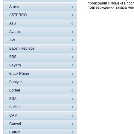
произошли с момента посл
Arrivo
подтверждения заказа ме
ASTERRO
ATS
Avarus
AW
Baosh Replace
BBS
Beyern
Black Rhino
Bontyre
Borbet
BSA
Buffalo
CAM
Carwel
Cattivo