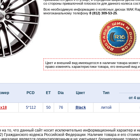
со стороны привалочной плоскости для данного колеса сос
Всю необходимую информацию о колёсных дисках MAK Ra
многоканальному телефону
8 (812) 309-53-25
.
Цвет и внешний вид имеющегося в наличии товара может 
право изменять характеристики товара, его внешний вид 
змер
PCD
ET
Dia
Цвет
Тип
от 4 ш
9x18
5*112
50
76
Black
литой
е
на то, что данный сайт носит исключительно информационный характер и н
2) Гражданского кодекса Российской Федерации. Наличие товара и его стоим
-магазине является ориентировочным и не учитывает бронирование товара п