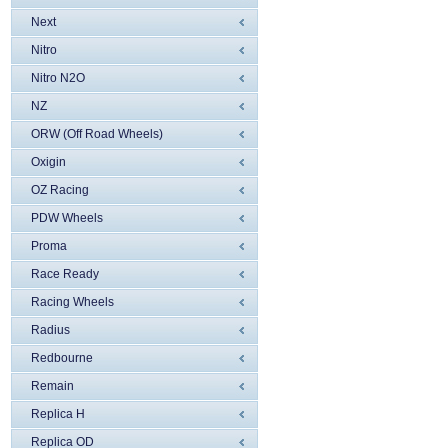
Next
Nitro
Nitro N2O
NZ
ORW (Off Road Wheels)
Oxigin
OZ Racing
PDW Wheels
Proma
Race Ready
Racing Wheels
Radius
Redbourne
Remain
Replica H
Replica OD