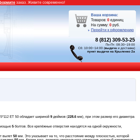
формите
заказ. Живите современно!
Ваша корзина:
Товаров:
0
единиц
На сумму:
0
руб.
Перейти к оформлению
8 (812) 309-53-25
Пн-Пт: 08:30−19:00
Сб: 10:00−14:00 (
выдача
и доставка)
пункт выдачи на Крыленко 2а
5*112 ET 50 обладает шириной
9
дюймов (
228.6
мм), при этом размер его диаметра
помощью
5
болтов. Все крепёжные отверстия находятся на одной окружности,
ет вылет
50
мм. Это указывает на то, что расстояние между плоскостью, которой
оставляет
50
мм. Кроме того, диаметр центрального отверстия, который измеряется