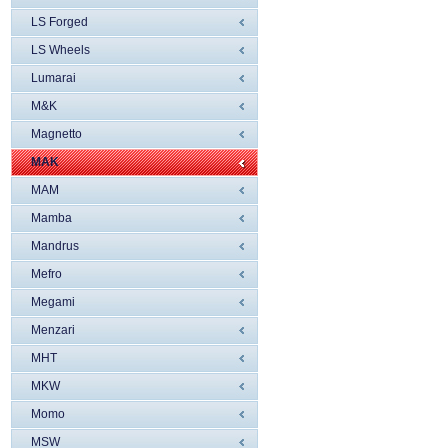
LS Forged
LS Wheels
Lumarai
M&K
Magnetto
MAK
MAM
Mamba
Mandrus
Mefro
Megami
Menzari
MHT
MKW
Momo
MSW