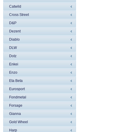
Catwild
Cross Street
D&P
Dezent
Diablo
DLW
Dotz
Enkei
Enzo
Eta Beta
Eurosport
Fondmetal
Forsage
Gianna
Gold Wheel
Harp