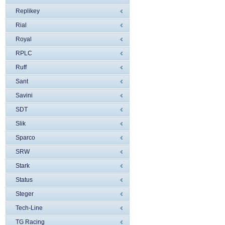
Replikey
Rial
Royal
RPLC
Ruff
Sant
Savini
SDT
Slik
Sparco
SRW
Stark
Status
Steger
Tech-Line
TG Racing