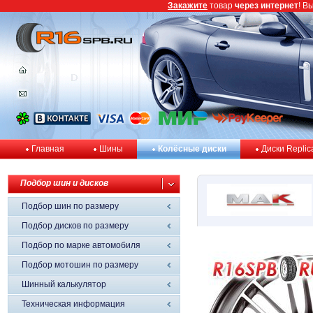
Закажите
товар
через интернет
! В
Главная
Шины
Колёсные диски
Диски Replic
Подбор шин и дисков
Подбор шин по размеру
Подбор дисков по размеру
Подбор по марке автомобиля
Подбор мотошин по размеру
Шинный калькулятор
Техническая информация