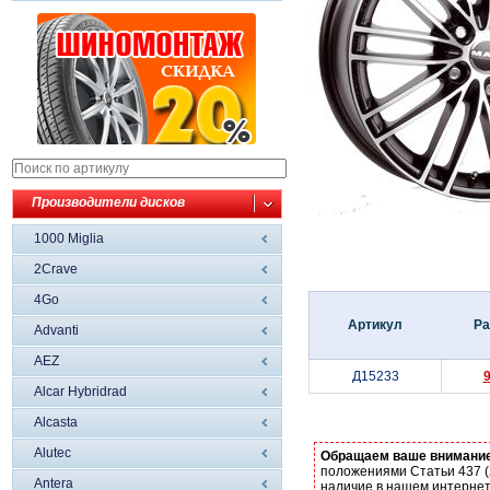
Производители дисков
1000 Miglia
2Crave
4Go
Артикул
Ра
Advanti
AEZ
Д15233
Alcar Hybridrad
Alcasta
Alutec
Обращаем ваше внимани
положениями Статьи 437 (
Antera
наличие в нашем интернет