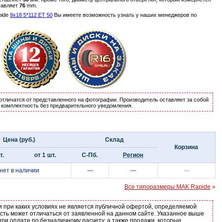
тавляет
76
mm.
pide
9x18 5*112 ET 50
Вы имеете возможность узнать у наших менеджеров по
отличатся от представленного на фотографии. Производитель оставляет за собой
и комплектность без предварительного уведомления.
Цена (руб.)
Склад
Корзина
т.
от 1 шт.
С-Пб.
Регион
нет в наличии
—
—
—
Все типоразмеры MAK Rapide
»
и при каких условиях не является публичной офертой, определяемой
ость может отличаться от заявленной на данном сайте. Указанное выше
ри оплате по безналичному расчету, а также продажи, которые