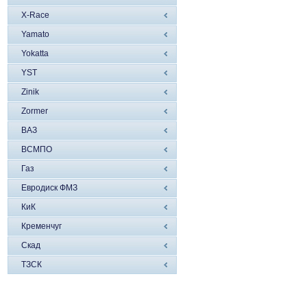
X-Race
Yamato
Yokatta
YST
Zinik
Zormer
ВАЗ
ВСМПО
Газ
Евродиск ФМЗ
КиК
Кременчуг
Скад
ТЗСК