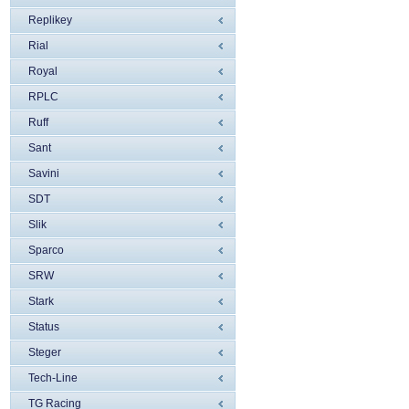
Replikey
Rial
Royal
RPLC
Ruff
Sant
Savini
SDT
Slik
Sparco
SRW
Stark
Status
Steger
Tech-Line
TG Racing