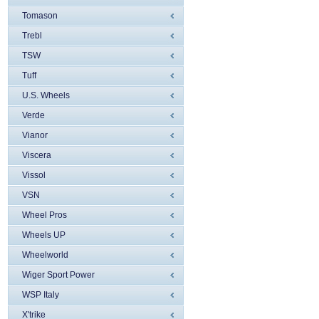
Tomason
Trebl
TSW
Tuff
U.S. Wheels
Verde
Vianor
Viscera
Vissol
VSN
Wheel Pros
Wheels UP
Wheelworld
Wiger Sport Power
WSP Italy
X'trike