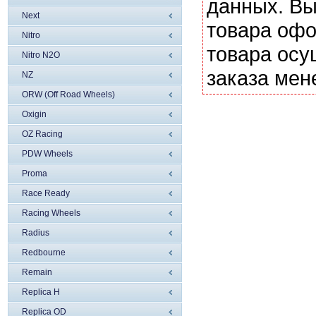
данных. Вы
Next
товара офо
Nitro
товара осу
Nitro N2O
заказа мен
NZ
ORW (Off Road Wheels)
Oxigin
OZ Racing
PDW Wheels
Proma
Race Ready
Racing Wheels
Radius
Redbourne
Remain
Replica H
Replica OD