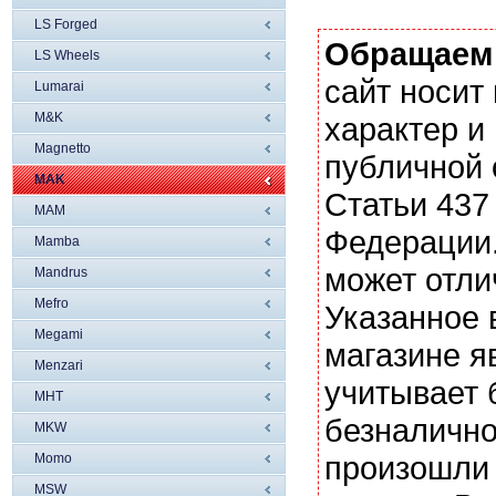
LS Forged
Обращаем
LS Wheels
сайт носи
Lumarai
M&K
характер и
Magnetto
публичной
MAK
Статьи 437
MAM
Федерации.
Mamba
может отли
Mandrus
Mefro
Указанное 
Megami
магазине я
Menzari
учитывает 
MHT
безналично
MKW
произошли 
Momo
MSW