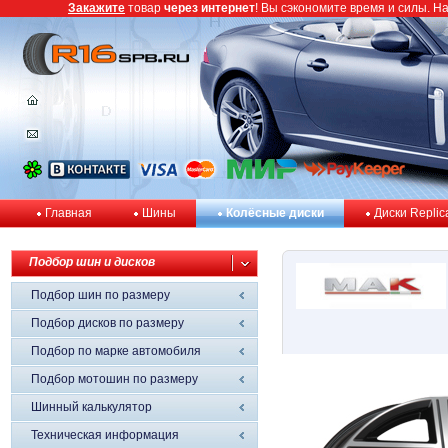
Закажите
товар
через интернет
! Вы сэкономите время и силы. Н
Главная
Шины
Колёсные диски
Диски Replic
Подбор шин и дисков
Подбор шин по размеру
Подбор дисков по размеру
Подбор по марке автомобиля
Подбор мотошин по размеру
Шинный калькулятор
Техническая информация