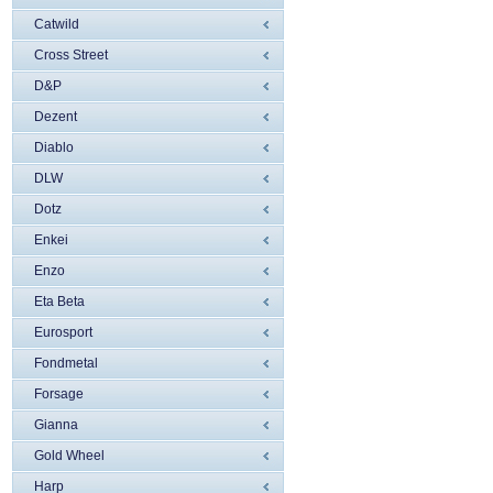
Catwild
Cross Street
D&P
Dezent
Diablo
DLW
Dotz
Enkei
Enzo
Eta Beta
Eurosport
Fondmetal
Forsage
Gianna
Gold Wheel
Harp