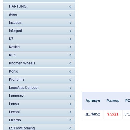
HARTUNG
iFree
Incubus
Inforged
K7
Keskin
KFZ
Khomen Wheels
Konig
Kronprinz
LegeArtis Concept
Lemmerz
Артикул
Размер
P
Lenso
Lexani
Д176852
9.5x21
5*
Lizardo
LS FlowForming