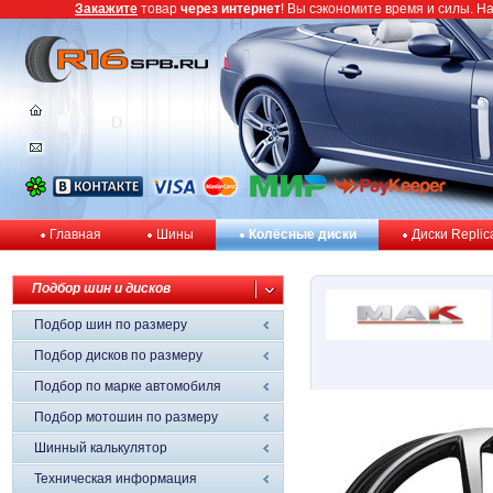
Закажите
товар
через интернет
! Вы сэкономите время и силы. Н
Главная
Шины
Колёсные диски
Диски Replic
Подбор шин и дисков
Подбор шин по размеру
Подбор дисков по размеру
Подбор по марке автомобиля
Подбор мотошин по размеру
Шинный калькулятор
Техническая информация