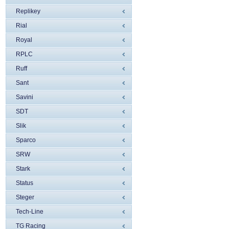
Replikey
Rial
Royal
RPLC
Ruff
Sant
Savini
SDT
Slik
Sparco
SRW
Stark
Status
Steger
Tech-Line
TG Racing