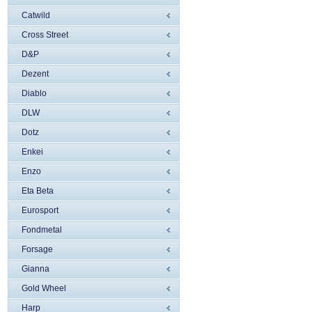
Catwild
Cross Street
D&P
Dezent
Diablo
DLW
Dotz
Enkei
Enzo
Eta Beta
Eurosport
Fondmetal
Forsage
Gianna
Gold Wheel
Harp