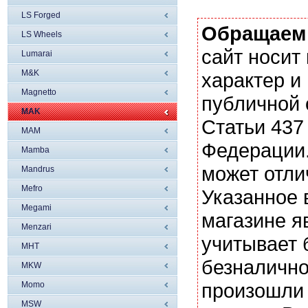
LS Forged
Обращаем
LS Wheels
сайт носи
Lumarai
M&K
характер и
Magnetto
публичной
MAK
Статьи 437
MAM
Федерации.
Mamba
может отли
Mandrus
Mefro
Указанное 
Megami
магазине я
Menzari
учитывает 
MHT
безналично
MKW
произошли 
Momo
MSW