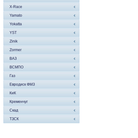
X-Race
Yamato
Yokatta
YST
Zinik
Zormer
ВАЗ
ВСМПО
Газ
Евродиск ФМЗ
КиК
Кременчуг
Скад
ТЗСК