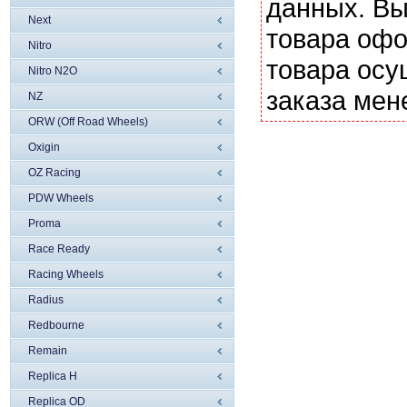
данных. Вы
Next
товара офо
Nitro
товара осу
Nitro N2O
заказа мен
NZ
ORW (Off Road Wheels)
Oxigin
OZ Racing
PDW Wheels
Proma
Race Ready
Racing Wheels
Radius
Redbourne
Remain
Replica H
Replica OD