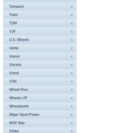
Tomason
Trebl
TSW
Tuff
U.S. Wheels
Verde
Vianor
Viscera
Vissol
VSN
Wheel Pros
Wheels UP
Wheelworld
Wiger Sport Power
WSP Italy
X'trike