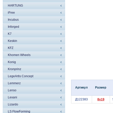
HARTUNG
iFree
Incubus
Inforged
K7
Keskin
KFZ
Khomen Wheels
Konig
Kronprinz
LegeArtis Concept
Lemmerz
Артикул
Размер
Lenso
Lexani
Д122383
8x19
Lizardo
LS FlowForming