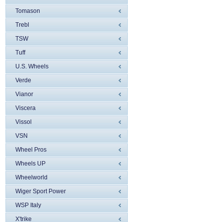
Tomason
Trebl
TSW
Tuff
U.S. Wheels
Verde
Vianor
Viscera
Vissol
VSN
Wheel Pros
Wheels UP
Wheelworld
Wiger Sport Power
WSP Italy
X'trike