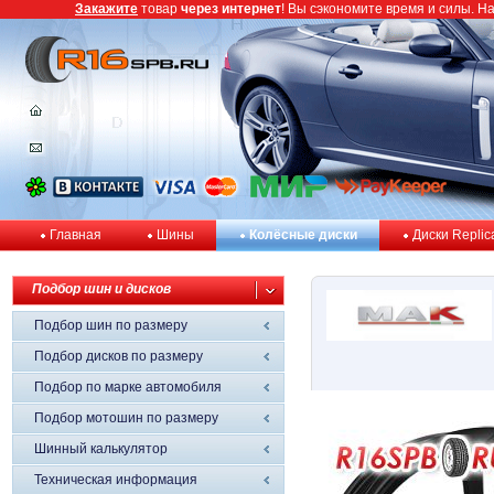
Закажите
товар
через интернет
! Вы сэкономите время и силы. Н
Главная
Шины
Колёсные диски
Диски Replic
Подбор шин и дисков
Подбор шин по размеру
Подбор дисков по размеру
Подбор по марке автомобиля
Подбор мотошин по размеру
Шинный калькулятор
Техническая информация