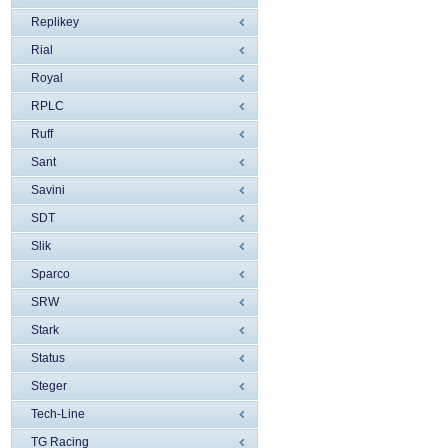
Replikey
Rial
Royal
RPLC
Ruff
Sant
Savini
SDT
Slik
Sparco
SRW
Stark
Status
Steger
Tech-Line
TG Racing