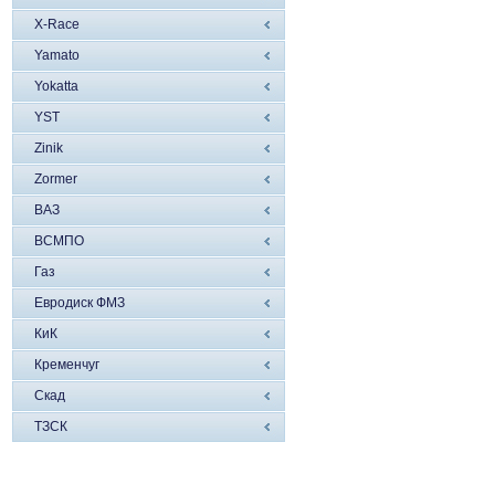
X-Race
Yamato
Yokatta
YST
Zinik
Zormer
ВАЗ
ВСМПО
Газ
Евродиск ФМЗ
КиК
Кременчуг
Скад
ТЗСК