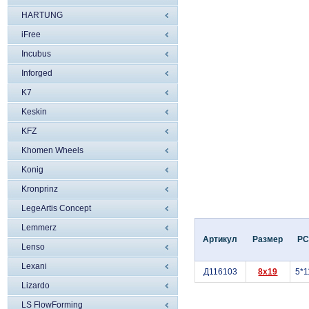
HARTUNG
iFree
Incubus
Inforged
K7
Keskin
KFZ
Khomen Wheels
Konig
Kronprinz
LegeArtis Concept
Lemmerz
Артикул
Размер
P
Lenso
Lexani
Д116103
8x19
5*1
Lizardo
LS FlowForming