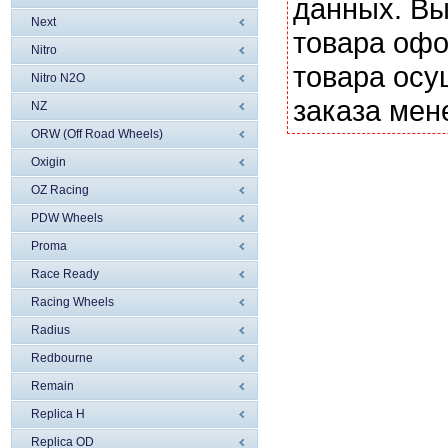
данных. Вы
Next
товара офо
Nitro
товара осу
Nitro N2O
заказа мен
NZ
ORW (Off Road Wheels)
Oxigin
OZ Racing
PDW Wheels
Proma
Race Ready
Racing Wheels
Radius
Redbourne
Remain
Replica H
Replica OD