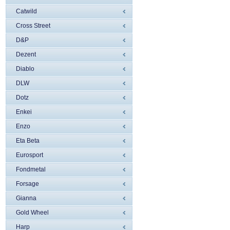
Catwild
Cross Street
D&P
Dezent
Diablo
DLW
Dotz
Enkei
Enzo
Eta Beta
Eurosport
Fondmetal
Forsage
Gianna
Gold Wheel
Harp