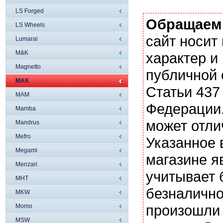
LS Forged
Обращаем
LS Wheels
сайт носи
Lumarai
M&K
характер и
Magnetto
публичной
MAK
Статьи 437
MAM
Федерации.
Mamba
может отли
Mandrus
Mefro
Указанное 
Megami
магазине я
Menzari
учитывает 
MHT
безналично
MKW
произошли 
Momo
MSW