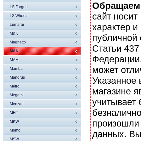
Обращаем
LS Forged
сайт носи
LS Wheels
характер и
Lumarai
M&K
публичной
Magnetto
Статьи 437
MAK
Федерации.
MAM
может отли
Mamba
Mandrus
Указанное 
Mefro
магазине я
Megami
учитывает 
Menzari
безналично
MHT
произошли 
MKW
Momo
данных. Вы
MSW