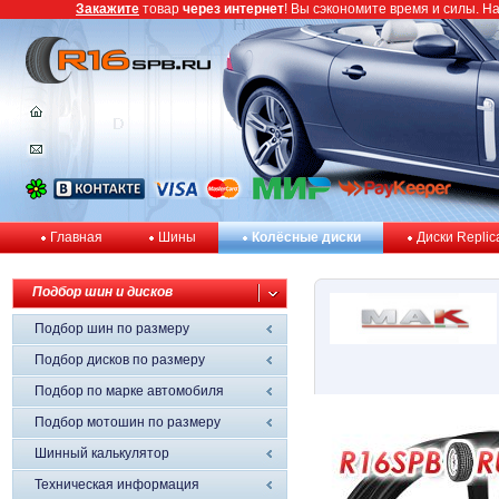
Закажите
товар
через интернет
! Вы сэкономите время и силы. Н
Главная
Шины
Колёсные диски
Диски Replic
Подбор шин и дисков
Подбор шин по размеру
Подбор дисков по размеру
Подбор по марке автомобиля
Подбор мотошин по размеру
Шинный калькулятор
Техническая информация