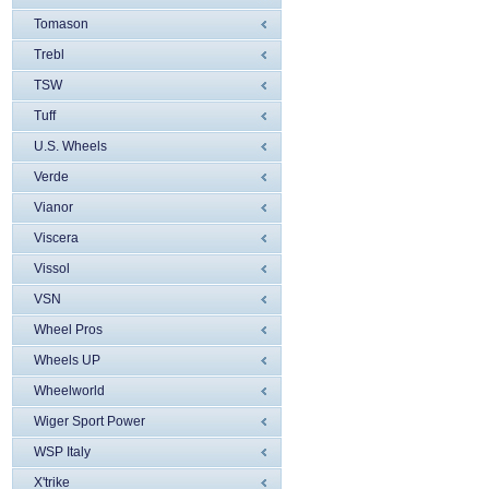
Tomason
Trebl
TSW
Tuff
U.S. Wheels
Verde
Vianor
Viscera
Vissol
VSN
Wheel Pros
Wheels UP
Wheelworld
Wiger Sport Power
WSP Italy
X'trike