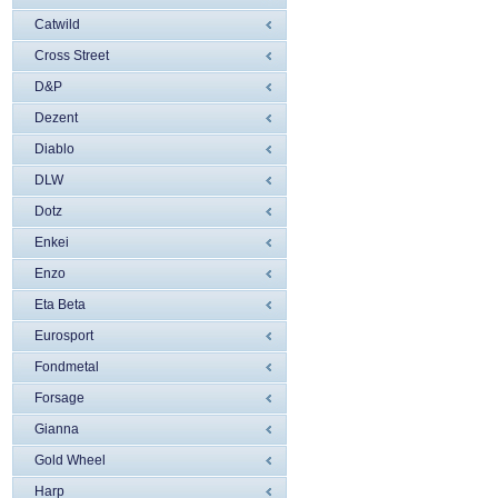
Catwild
Cross Street
D&P
Dezent
Diablo
DLW
Dotz
Enkei
Enzo
Eta Beta
Eurosport
Fondmetal
Forsage
Gianna
Gold Wheel
Harp