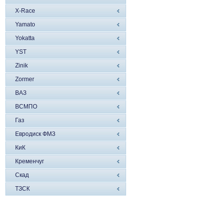
X-Race
Yamato
Yokatta
YST
Zinik
Zormer
ВАЗ
ВСМПО
Газ
Евродиск ФМЗ
КиК
Кременчуг
Скад
ТЗСК