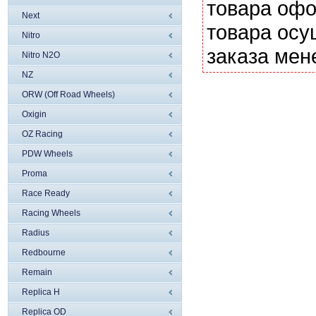
товара офо
Next
товара осу
Nitro
заказа мен
Nitro N2O
NZ
ORW (Off Road Wheels)
Oxigin
OZ Racing
PDW Wheels
Proma
Race Ready
Racing Wheels
Radius
Redbourne
Remain
Replica H
Replica OD