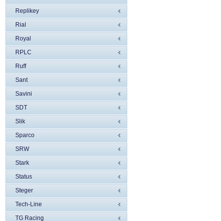
Replikey
Rial
Royal
RPLC
Ruff
Sant
Savini
SDT
Slik
Sparco
SRW
Stark
Status
Steger
Tech-Line
TG Racing