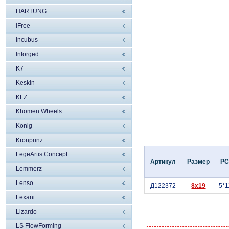
HARTUNG
iFree
Incubus
Inforged
K7
Keskin
KFZ
Khomen Wheels
Konig
Kronprinz
LegeArtis Concept
Артикул
Размер
P
Lemmerz
Lenso
Д122372
8x19
5*1
Lexani
Lizardo
LS FlowForming