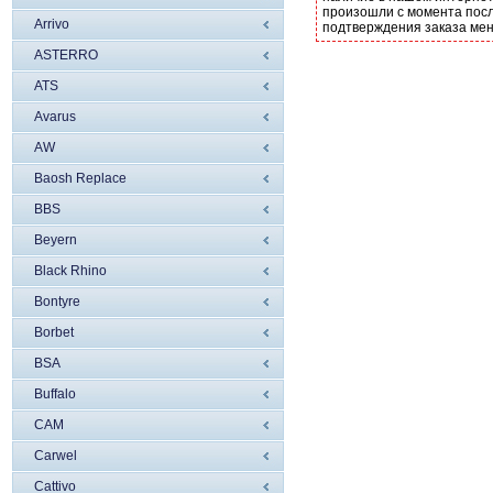
произошли с момента посл
Arrivo
подтверждения заказа ме
ASTERRO
ATS
Avarus
AW
Baosh Replace
BBS
Beyern
Black Rhino
Bontyre
Borbet
BSA
Buffalo
CAM
Carwel
Cattivo