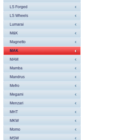
LS Forged
LS Wheels
Lumarai
M&K
Magnetto
MAK
MAM
Mamba
Mandrus
Mefro
Megami
Menzari
MHT
MKW
Momo
MSW