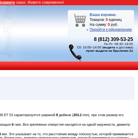
формите
заказ. Живите современно!
Ваша корзина:
Товаров:
0
единиц
На сумму:
0
руб.
Перейти к оформлению
8 (812) 309-53-25
Пн-Пт: 08:30−19:00
Сб: 10:00−14:00 (
выдача
и доставка)
пункт выдачи на Крыленко 2а
30 ET 53 характеризуется шириной
8
дюймов (
203.2
mm), при этом размер его
помощью
6
гаек. Все крепёжные отверстия находятся на одной окружности, диаметр
3
мм. Это указывает на то, что расстояние между плоскостью, которой прижимается
. Кроме того, диаметр центрального отверстия, который измеряется со стороны