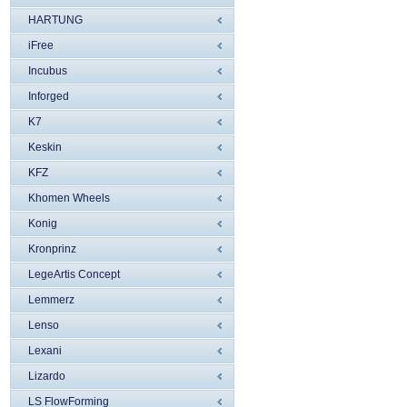
HARTUNG
iFree
Incubus
Inforged
K7
Keskin
KFZ
Khomen Wheels
Konig
Kronprinz
LegeArtis Concept
Lemmerz
Lenso
Lexani
Lizardo
LS FlowForming