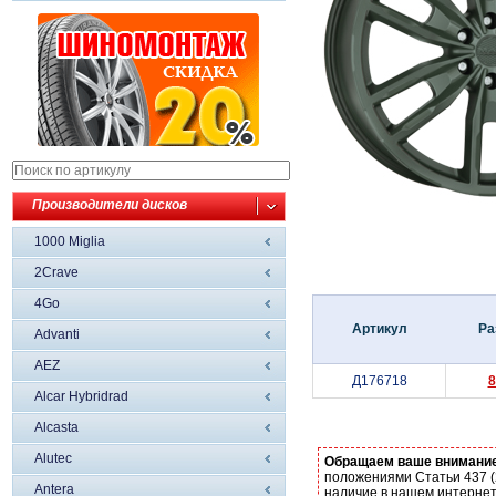
Производители дисков
1000 Miglia
2Crave
4Go
Артикул
Ра
Advanti
AEZ
Д176718
8
Alcar Hybridrad
Alcasta
Alutec
Обращаем ваше внимани
положениями Статьи 437 (
Antera
наличие в нашем интернет