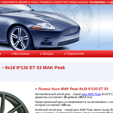
ы сэкономите время и силы. Нажмите напротив товара кнопку «
в корзину
» и
о
a
Мотошины
Обзоры
Покупателю
8x18 6*130 ET 53 MAK Peak
Литой диск MAK Peak 8x18 6*130 ET 53
Автомобильный литой gray - серый
диск MAK Peak
8x18 6*1
диаметра составляет
18
дюймов (
457.2
mm).
Представленный диск устанавливается на автомобиль с 
которой составляет
130
мм.
Колёсный литой gray - серый диск MAK Peak имеет вылет
5
диск к ступице, и серединой ширины диска составляет
53
mm