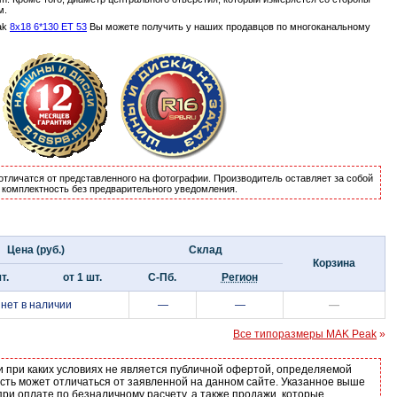
м.
ak
8x18 6*130 ET 53
Вы можете получить у наших продавцов по многоканальному
отличатся от представленного на фотографии. Производитель оставляет за собой
и комплектность без предварительного уведомления.
Цена (руб.)
Склад
Корзина
т.
от 1 шт.
С-Пб.
Регион
нет в наличии
—
—
—
Все типоразмеры MAK Peak
»
и при каких условиях не является публичной офертой, определяемой
ость может отличаться от заявленной на данном сайте. Указанное выше
ри оплате по безналичному расчету, а также продажи, которые