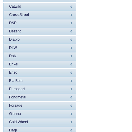
Catwild
Cross Street
D&P
Dezent
Diablo
DLW
Dotz
Enkei
Enzo
Eta Beta
Eurosport
Fondmetal
Forsage
Gianna
Gold Wheel
Harp