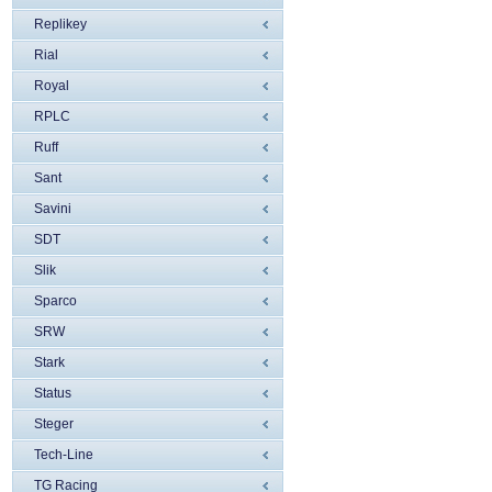
Replikey
Rial
Royal
RPLC
Ruff
Sant
Savini
SDT
Slik
Sparco
SRW
Stark
Status
Steger
Tech-Line
TG Racing