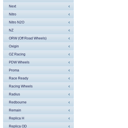
Next
Nitro
Nitro N2O
NZ
ORW (Off Road Wheels)
Oxigin
OZ Racing
PDW Wheels
Proma
Race Ready
Racing Wheels
Radius
Redbourne
Remain
Replica H
Replica OD