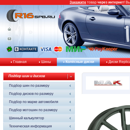
Закажите
товар
через интернет
! В
Главная
Шины
Колёсные диски
Диски Replic
Подбор шин и дисков
Подбор шин по размеру
Подбор дисков по размеру
Подбор по марке автомобиля
Подбор мотошин по размеру
Шинный калькулятор
Техническая информация