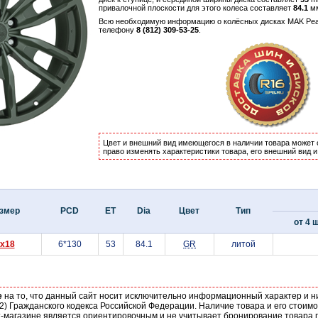
привалочной плоскости для этого колеса составляет
84.1
м
Всю необходимую информацию о колёсных дисках MAK Pe
телефону
8 (812) 309-53-25
.
Цвет и внешний вид имеющегося в наличии товара может 
право изменять характеристики товара, его внешний вид 
змер
PCD
ET
Dia
Цвет
Тип
от 4 ш
x18
6*130
53
84.1
GR
литой
е
на то, что данный сайт носит исключительно информационный характер и н
2) Гражданского кодекса Российской Федерации. Наличие товара и его стоим
-магазине является ориентировочным и не учитывает бронирование товара п