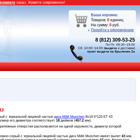
формите
заказ. Живите современно!
Ваша корзина:
Товаров:
0
единиц
На сумму:
0
руб.
Перейти к оформлению
8 (812) 309-53-25
Пн-Пт: 08:30−19:00
Сб: 10:00−14:00 (
выдача
и доставка)
пункт выдачи на Крыленко 2а
43
ерый c зеркальной лицевой частью
диск MAK Munchen
8x18 5*120 ET 43
азмер его диаметра соответствует
18
дюймов (
457.2
мм).
крепёжные отверстия располагаются на одной окружности, диаметр которой
ый темно-серый c зеркальной лицевой частью диск MAK Munchen имеет вылет
43
мм.
ной плоскостью колеса и серединой ширины диска составляет
43
mm. Кроме того,