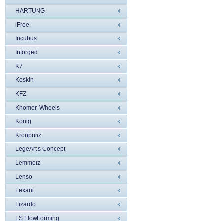
HARTUNG
iFree
Incubus
Inforged
K7
Keskin
KFZ
Khomen Wheels
Konig
Kronprinz
LegeArtis Concept
Lemmerz
Lenso
Lexani
Lizardo
LS FlowForming