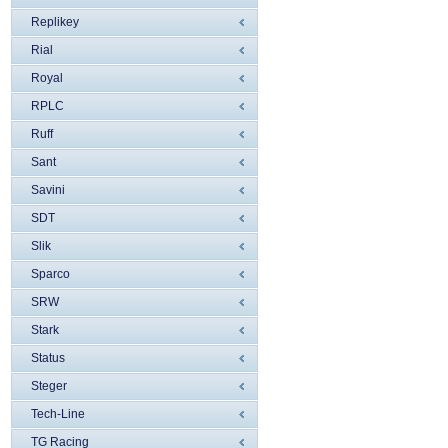
Replikey
Rial
Royal
RPLC
Ruff
Sant
Savini
SDT
Slik
Sparco
SRW
Stark
Status
Steger
Tech-Line
TG Racing