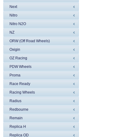
Next
Nitro
Nitro N2O
NZ
ORW (Off Road Wheels)
Oxigin
OZ Racing
PDW Wheels
Proma
Race Ready
Racing Wheels
Radius
Redbourne
Remain
Replica H
Replica OD