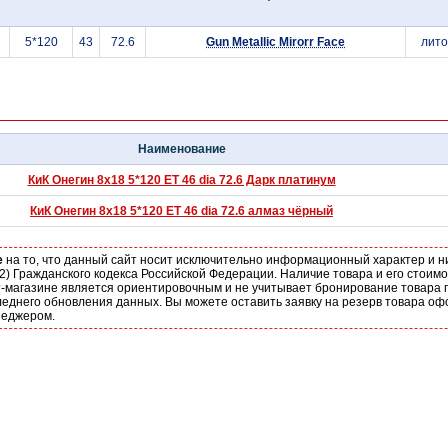
5*120
43
72.6
Gun Metallic Mirorr Face
лит
Наименование
КиК Онегин 8x18 5*120 ET 46 dia 72.6 Дарк платинум
КиК Онегин 8x18 5*120 ET 46 dia 72.6 алмаз чёрный
е
на то, что данный сайт носит исключительно информационный характер и н
2) Гражданского кодекса Российской Федерации. Наличие товара и его стоим
-магазине является ориентировочным и не учитывает бронирование товара п
еднего обновления данных. Вы можете оставить заявку на резерв товара оф
неджером.