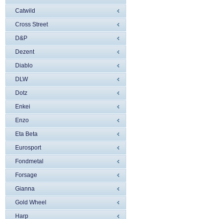
Catwild
Cross Street
D&P
Dezent
Diablo
DLW
Dotz
Enkei
Enzo
Eta Beta
Eurosport
Fondmetal
Forsage
Gianna
Gold Wheel
Harp