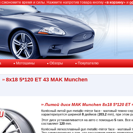
ы сэкономите время и силы. Нажмите напротив товара кнопку «
в корзину
» и
о
a
Мотошины
Обзоры
Покупателю
8x18 5*120 ET 43 MAK Munchen
Литой диск MAK Munchen 8x18 5*120 ET 
Колёсный литой gun metallic-mirror face - матовый темно-с
характеризуется шириной
8
дюймов (
203.2
mm), при этом р
Этот диск устанавливается на авто с помощью
5
гаек. Все 
составляет
120
mm.
Колёсный легкосплавный gun metallic-mirror face - матов
Это символизирует о том, что расстояние между привалоч