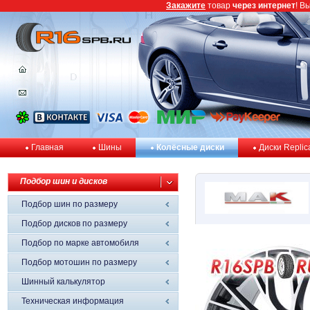
Закажите
товар
через интернет
! В
Главная
Шины
Колёсные диски
Диски Replic
Подбор шин и дисков
Подбор шин по размеру
Подбор дисков по размеру
Подбор по марке автомобиля
Подбор мотошин по размеру
Шинный калькулятор
Техническая информация