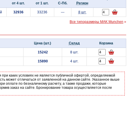
от 4 шт.
от 1 шт.
С-Пб.
Регион
ой
32936
33236
—
8 шт.
Все типоразмеры MAK Munchen
»
Цена (шт.)
Склад
Корзина
15242
8 шт.
15890
4 шт.
и при каких условиях не является публичной офертой, определяемой
ость может отличаться от заявленной на данном сайте. Указанное выше
ри оплате по безналичному расчету, а также продажи, которые
ормив заказ на сайте. Бронирование товара осуществляется после