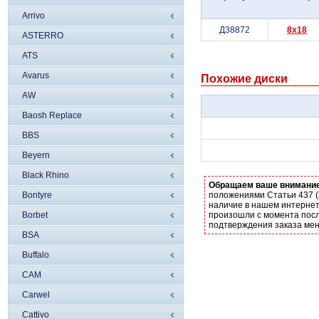
Arrivo
Д38872
8x18
ASTERRO
ATS
Avarus
Похожие диски
AW
Baosh Replace
BBS
Beyern
Black Rhino
Обращаем ваше внимани
Bontyre
положениями Статьи 437 (
наличие в нашем интернет
Borbet
произошли с момента посл
подтверждения заказа ме
BSA
Buffalo
CAM
Carwel
Cattivo