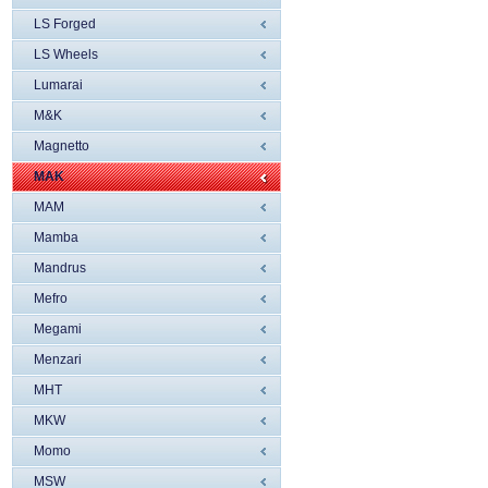
LS Forged
LS Wheels
Lumarai
M&K
Magnetto
MAK
MAM
Mamba
Mandrus
Mefro
Megami
Menzari
MHT
MKW
Momo
MSW