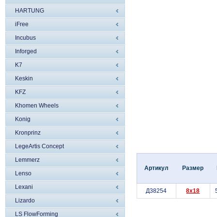
HARTUNG
iFree
Incubus
Inforged
K7
Keskin
KFZ
Khomen Wheels
Konig
Kronprinz
LegeArtis Concept
Lemmerz
Артикул
Размер
Lenso
Lexani
Д38254
8x18
Lizardo
LS FlowForming