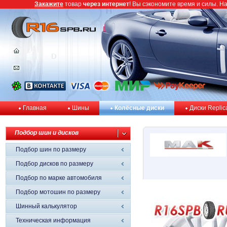
Закажите
товар
через интернет
! Вы сэкономите время и силы. Н
Главная
Шины
Колёсные диски
Диски Replic
Подбор шин и дисков
Подбор шин по размеру
Подбор дисков по размеру
Подбор по марке автомобиля
Подбор мотошин по размеру
Шинный калькулятор
Техническая информация