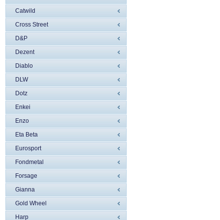
Catwild
Cross Street
D&P
Dezent
Diablo
DLW
Dotz
Enkei
Enzo
Eta Beta
Eurosport
Fondmetal
Forsage
Gianna
Gold Wheel
Harp