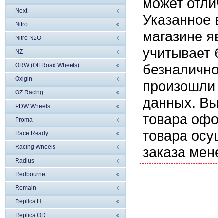
может отли
Next
Указанное 
Nitro
магазине я
Nitro N2O
учитывает 
NZ
безналично
ORW (Off Road Wheels)
Oxigin
произошли 
OZ Racing
данных. Вы
PDW Wheels
товара офо
Proma
товара осу
Race Ready
Racing Wheels
заказа мен
Radius
Redbourne
Remain
Replica H
Replica OD