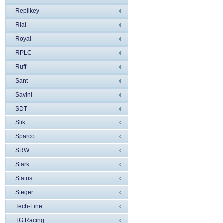
Replikey
Rial
Royal
RPLC
Ruff
Sant
Savini
SDT
Slik
Sparco
SRW
Stark
Status
Steger
Tech-Line
TG Racing