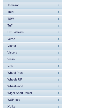
Tomason
Trebl
TSW
Tuff
U.S. Wheels
Verde
Vianor
Viscera
Vissol
VSN
Wheel Pros
Wheels UP
Wheelworld
Wiger Sport Power
WSP Italy
X'trike