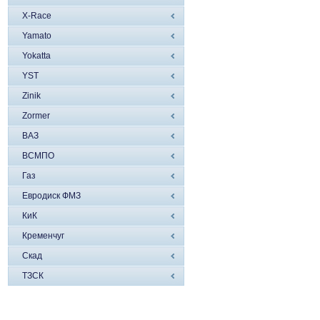
X-Race
Yamato
Yokatta
YST
Zinik
Zormer
ВАЗ
ВСМПО
Газ
Евродиск ФМЗ
КиК
Кременчуг
Скад
ТЗСК