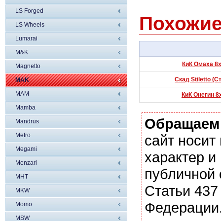
LS Forged
Похожие
LS Wheels
Lumarai
M&K
КиК Омаха 8x
Magnetto
Скад Stiletto (
MAK
MAM
КиК Онегин 8
Mamba
Обращаем
Mandrus
Mefro
сайт носи
Megami
характер и
Menzari
публичной
MHT
Статьи 437
MKW
Федерации.
Momo
MSW