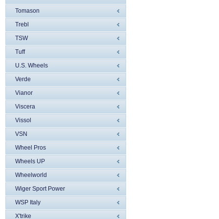
Tomason
Trebl
TSW
Tuff
U.S. Wheels
Verde
Vianor
Viscera
Vissol
VSN
Wheel Pros
Wheels UP
Wheelworld
Wiger Sport Power
WSP Italy
X'trike