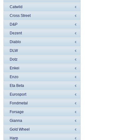
Catwild
Cross Street
D&P
Dezent
Diablo
DLW
Dotz
Enkei
Enzo
Eta Beta
Eurosport
Fondmetal
Forsage
Gianna
Gold Wheel
Harp