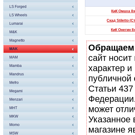
LS Forged
КиК Омаха 8x
LS Wheels
Скад Stiletto (
Lumarai
КиК Онегин 8
M&K
Magnetto
Обращаем
MAK
сайт носи
MAM
характер и
Mamba
Mandrus
публичной
Mefro
Статьи 437
Megami
Федерации.
Menzari
может отли
MHT
MKW
Указанное 
Momo
магазине я
MSW