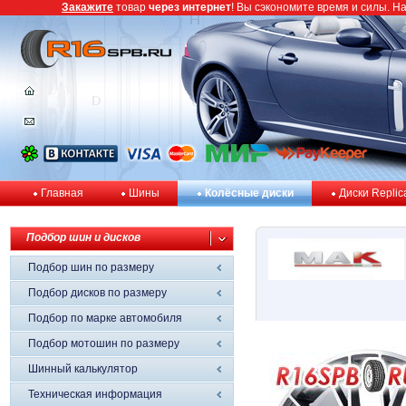
Закажите
товар
через интернет
! Вы сэкономите время и силы. Н
Главная
Шины
Колёсные диски
Диски Replic
Подбор шин и дисков
Подбор шин по размеру
Подбор дисков по размеру
Подбор по марке автомобиля
Подбор мотошин по размеру
Шинный калькулятор
Техническая информация