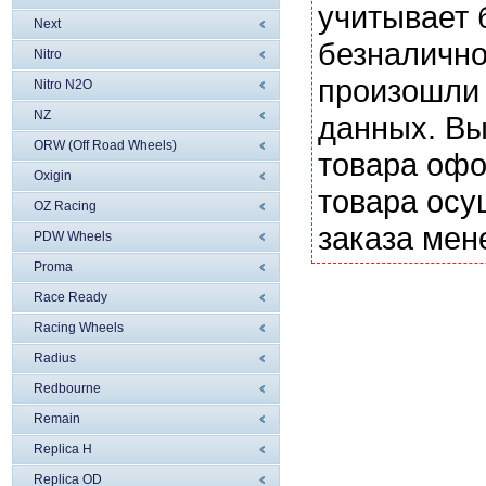
учитывает 
Next
безналично
Nitro
произошли 
Nitro N2O
NZ
данных. Вы
ORW (Off Road Wheels)
товара офо
Oxigin
товара осу
OZ Racing
заказа мен
PDW Wheels
Proma
Race Ready
Racing Wheels
Radius
Redbourne
Remain
Replica H
Replica OD