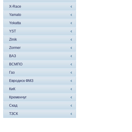
X-Race
Yamato
Yokatta
YST
Zinik
Zormer
ВАЗ
ВСМПО
Газ
Евродиск ФМЗ
КиК
Кременчуг
Скад
ТЗСК