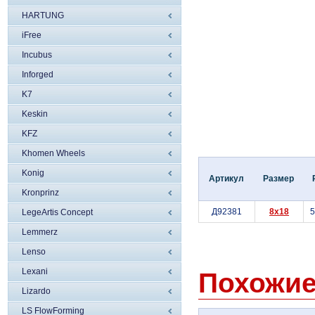
HARTUNG
iFree
Incubus
Inforged
K7
Keskin
KFZ
Khomen Wheels
Konig
Артикул
Размер
Kronprinz
Д92381
8x18
LegeArtis Concept
Lemmerz
Lenso
Lexani
Похожие
Lizardo
LS FlowForming