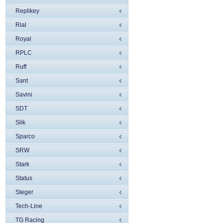
Replikey
Rial
Royal
RPLC
Ruff
Sant
Savini
SDT
Slik
Sparco
SRW
Stark
Status
Steger
Tech-Line
TG Racing