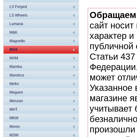
LS Forged
Обращаем
LS Wheels
сайт носи
Lumarai
M&K
характер и
Magnetto
публичной
MAK
Статьи 437
MAM
Федерации.
Mamba
может отли
Mandrus
Mefro
Указанное 
Megami
магазине я
Menzari
учитывает 
MHT
безналично
MKW
произошли 
Momo
MSW