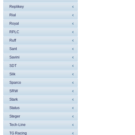
Replikey
Rial
Royal
RPLC
Ruff
Sant
Savini
SDT
Slik
Sparco
SRW
Stark
Status
Steger
Tech-Line
TG Racing