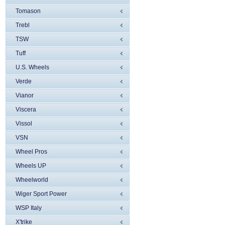
Tomason
Trebl
TSW
Tuff
U.S. Wheels
Verde
Vianor
Viscera
Vissol
VSN
Wheel Pros
Wheels UP
Wheelworld
Wiger Sport Power
WSP Italy
X'trike