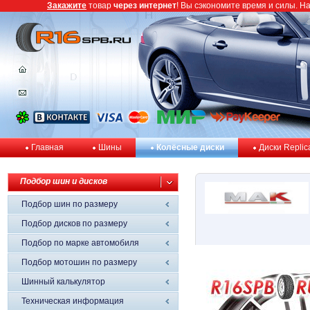
Закажите
товар
через интернет
! Вы сэкономите время и силы. Н
Главная
Шины
Колёсные диски
Диски Replic
Подбор шин и дисков
Подбор шин по размеру
Подбор дисков по размеру
Подбор по марке автомобиля
Подбор мотошин по размеру
Шинный калькулятор
Техническая информация