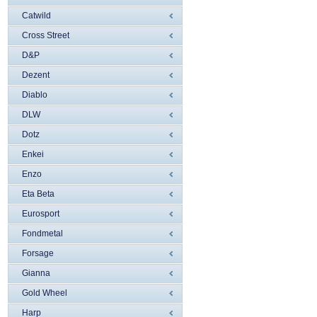
Catwild
Cross Street
D&P
Dezent
Diablo
DLW
Dotz
Enkei
Enzo
Eta Beta
Eurosport
Fondmetal
Forsage
Gianna
Gold Wheel
Harp