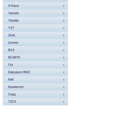
X-Race
Yamato
Yokatta
YST
Zinik
Zormer
ВАЗ
ВСМПО
Газ
Евродиск ФМЗ
КиК
Кременчуг
Скад
ТЗСК