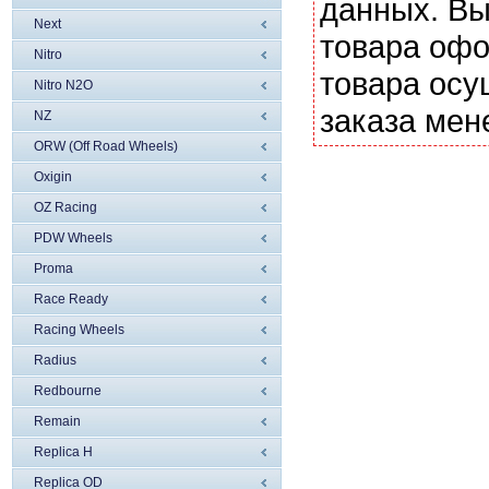
данных. Вы
Next
товара офо
Nitro
товара осу
Nitro N2O
заказа мен
NZ
ORW (Off Road Wheels)
Oxigin
OZ Racing
PDW Wheels
Proma
Race Ready
Racing Wheels
Radius
Redbourne
Remain
Replica H
Replica OD