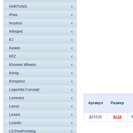
HARTUNG
iFree
Incubus
Inforged
K7
Keskin
KFZ
Khomen Wheels
Konig
Kronprinz
LegeArtis Concept
Lemmerz
Артикул
Размер
Lenso
Lexani
Д15226
8x18
5
Lizardo
LS FlowForming