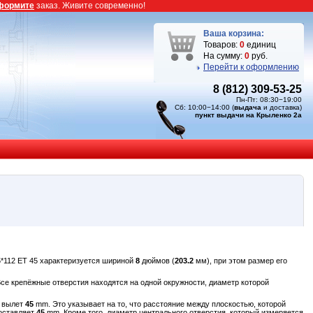
формите
заказ. Живите современно!
Ваша корзина:
Товаров:
0
единиц
На сумму:
0
руб.
Перейти к оформлению
8 (812) 309-53-25
Пн-Пт: 08:30−19:00
Сб: 10:00−14:00 (
выдача
и доставка)
пункт выдачи на Крыленко 2а
*112 ET 45 характеризуется шириной
8
дюймов (
203.2
мм), при этом размер его
Все крепёжные отверстия находятся на одной окружности, диаметр которой
т вылет
45
mm. Это указывает на то, что расстояние между плоскостью, которой
составляет
45
mm. Кроме того, диаметр центрального отверстия, который измеряется