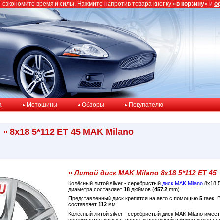
ы сэкономите время и силы. Нажмите напротив товара кнопку «
в корзину
» и
о
a
Мотошины
Обзоры
Покупателю
8x18 5*112 ET 45 MAK Milano
Литой диск MAK Milano 8x18 5*112 ET 45
Колёсный литой silver - серебристый
диск MAK Milano
8x18 5
диаметра составляет
18
дюймов (
457.2
mm).
Представленный диск крепится на авто с помощью
5
гаек. 
составляет
112
мм.
Колёсный литой silver - серебристый диск MAK Milano имее
прижимается диск к ступице, и серединой ширины колеса 