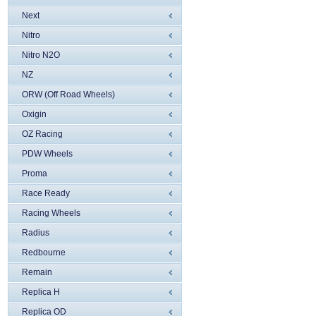
Next
Nitro
Nitro N2O
NZ
ORW (Off Road Wheels)
Oxigin
OZ Racing
PDW Wheels
Proma
Race Ready
Racing Wheels
Radius
Redbourne
Remain
Replica H
Replica OD