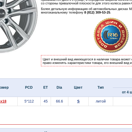
со стороны привалочной плоскости для этого колеса равен
Более детальную информацию об автомобильных дисках M
многоканальному телефону
8 (812) 309-53-25
.
Цвет и внешний вид имеющегося в наличии товара может 
право изменять характеристики товара, его внешний вид 
змер
PCD
ET
Dia
Цвет
Тип
от 4 ш
8x18
5*112
45
66.6
S
литой