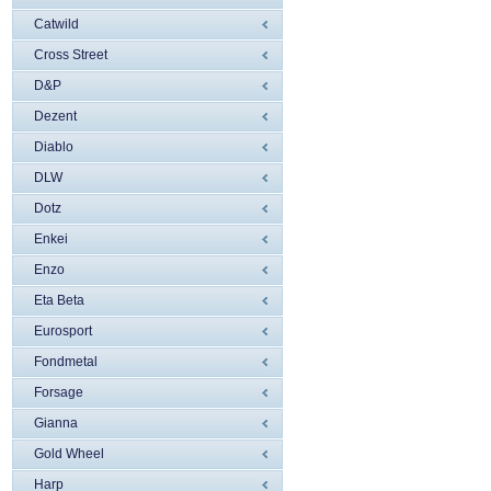
Catwild
Cross Street
D&P
Dezent
Diablo
DLW
Dotz
Enkei
Enzo
Eta Beta
Eurosport
Fondmetal
Forsage
Gianna
Gold Wheel
Harp