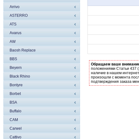
Arrivo
ASTERRO
ATS
Avarus
AW
Baosh Replace
BBS
Обращаем ваше внимани
Beyern
положениями Статьи 437 (
наличие в нашем интернет
Black Rhino
произошли с момента посл
подтверждения заказа ме
Bontyre
Borbet
BSA
Buffalo
CAM
Carwel
Cattivo