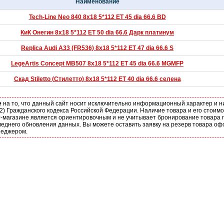
Наименование
Tech-Line Neo 840 8x18 5*112 ET 45 dia 66.6 BD
КиК Онегин 8x18 5*112 ET 50 dia 66.6 Дарк платинум
Replica Audi A33 (FR536) 8x18 5*112 ET 47 dia 66.6 S
LegeArtis Concept MB507 8x18 5*112 ET 45 dia 66.6 MGMFP
Скад Stiletto (Стилетто) 8x18 5*112 ET 40 dia 66.6 cелена
е
на то, что данный сайт носит исключительно информационный характер и н
2) Гражданского кодекса Российской Федерации. Наличие товара и его стоим
-магазине является ориентировочным и не учитывает бронирование товара п
еднего обновления данных. Вы можете оставить заявку на резерв товара оф
неджером.