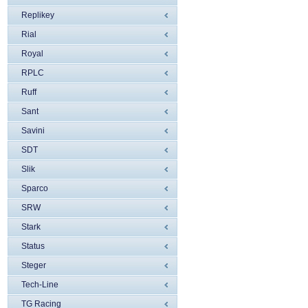
Replikey
Rial
Royal
RPLC
Ruff
Sant
Savini
SDT
Slik
Sparco
SRW
Stark
Status
Steger
Tech-Line
TG Racing