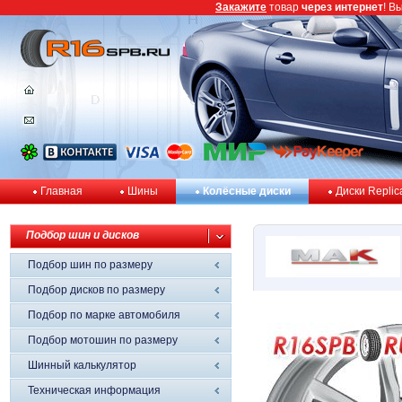
Закажите
товар
через интернет
! В
Главная
Шины
Колёсные диски
Диски Replic
Подбор шин и дисков
Подбор шин по размеру
Подбор дисков по размеру
Подбор по марке автомобиля
Подбор мотошин по размеру
Шинный калькулятор
Техническая информация