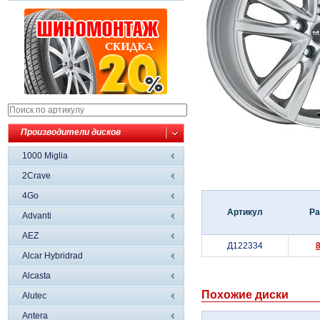
Производители дисков
1000 Miglia
2Crave
4Go
Артикул
Ра
Advanti
AEZ
Д122334
Alcar Hybridrad
Alcasta
Похожие диски
Alutec
Antera