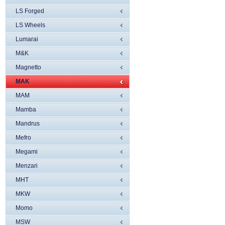
LS Forged
LS Wheels
Lumarai
M&K
Magnetto
MAK
MAM
Mamba
Mandrus
Mefro
Megami
Menzari
MHT
MKW
Momo
MSW