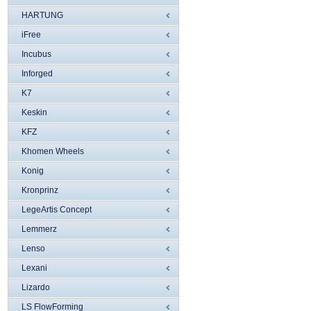
HARTUNG
iFree
Incubus
Inforged
K7
Keskin
KFZ
Khomen Wheels
Konig
Kronprinz
LegeArtis Concept
Lemmerz
Lenso
Lexani
Lizardo
LS FlowForming