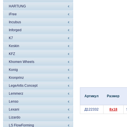
HARTUNG
iFree
Incubus
Inforged
K7
Keskin
KFZ
Khomen Wheels
Konig
Kronprinz
LegeArtis Concept
Lemmerz
Артикул
Размер
Lenso
Lexani
Д122332
8x18
Lizardo
LS FlowForming