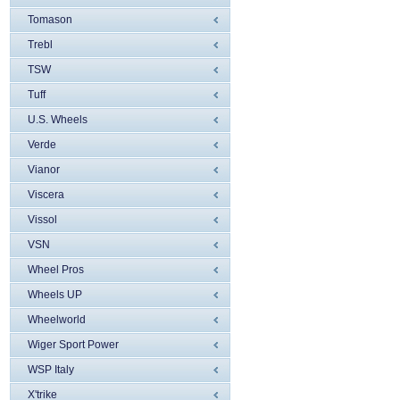
Tomason
Trebl
TSW
Tuff
U.S. Wheels
Verde
Vianor
Viscera
Vissol
VSN
Wheel Pros
Wheels UP
Wheelworld
Wiger Sport Power
WSP Italy
X'trike