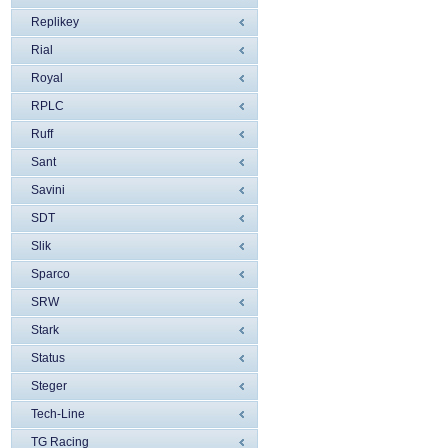
Replikey
Rial
Royal
RPLC
Ruff
Sant
Savini
SDT
Slik
Sparco
SRW
Stark
Status
Steger
Tech-Line
TG Racing