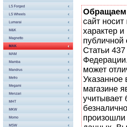
LS Forged
Обращаем
LS Wheels
сайт носи
Lumarai
характер и
M&K
публичной
Magnetto
MAK
Статьи 437
MAM
Федерации.
Mamba
может отли
Mandrus
Указанное 
Mefro
Megami
магазине я
Menzari
учитывает 
MHT
безналично
MKW
произошли 
Momo
MSW