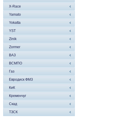
X-Race
Yamato
Yokatta
YST
Zinik
Zormer
ВАЗ
ВСМПО
Газ
Евродиск ФМЗ
КиК
Кременчуг
Скад
ТЗСК