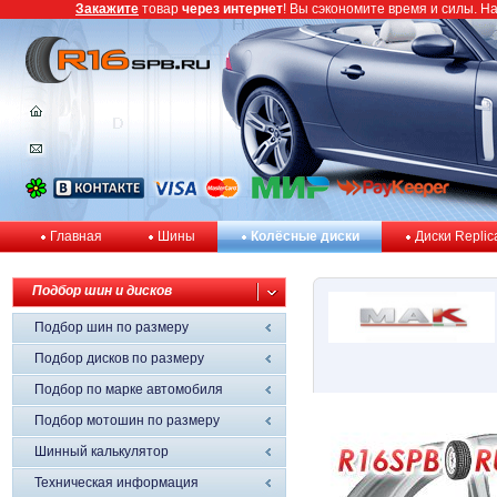
Закажите
товар
через интернет
! Вы сэкономите время и силы. Н
Главная
Шины
Колёсные диски
Диски Replic
Подбор шин и дисков
Подбор шин по размеру
Подбор дисков по размеру
Подбор по марке автомобиля
Подбор мотошин по размеру
Шинный калькулятор
Техническая информация