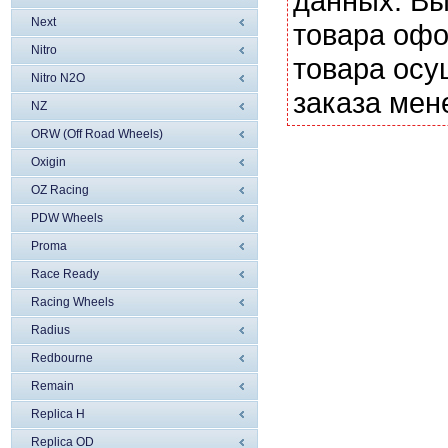
данных. Вы
Next
товара офо
Nitro
товара осу
Nitro N2O
заказа мен
NZ
ORW (Off Road Wheels)
Oxigin
OZ Racing
PDW Wheels
Proma
Race Ready
Racing Wheels
Radius
Redbourne
Remain
Replica H
Replica OD