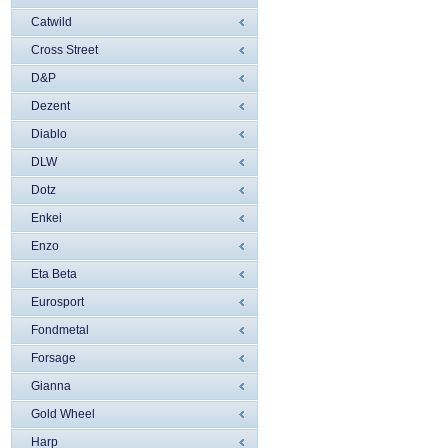
Catwild
Cross Street
D&P
Dezent
Diablo
DLW
Dotz
Enkei
Enzo
Eta Beta
Eurosport
Fondmetal
Forsage
Gianna
Gold Wheel
Harp