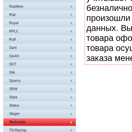
безналично
Replikey
Rial
произошли 
Royal
данных. Вы
RPLC
товара офо
Ruff
товара осу
Sant
заказа мен
Savini
SDT
Slik
Sparco
SRW
Stark
Status
Steger
Tech-Line
TG Racing