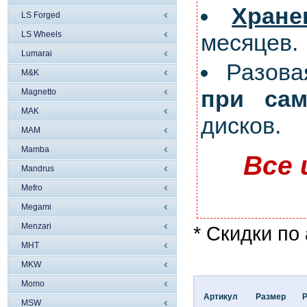
Хран
LS Forged
LS Wheels
месяцев.
Lumarai
Разов
M&K
при сам
Magnetto
MAK
дисков.
MAM
Mamba
Все 
Mandrus
Mefro
Megami
Menzari
* Скидки по
MHT
MKW
Momo
Артикул
Размер
MSW