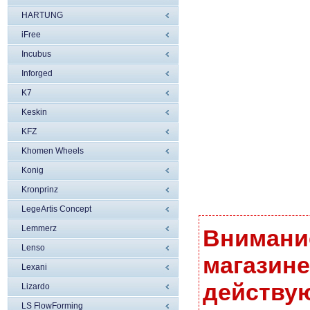
HARTUNG
iFree
Incubus
Inforged
K7
Keskin
KFZ
Khomen Wheels
Konig
Kronprinz
LegeArtis Concept
Lemmerz
Внимание
Lenso
магазине
Lexani
действую
Lizardo
LS FlowForming