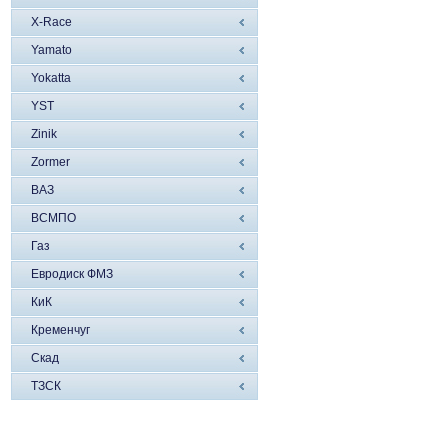
X-Race
Yamato
Yokatta
YST
Zinik
Zormer
ВАЗ
ВСМПО
Газ
Евродиск ФМЗ
КиК
Кременчуг
Скад
ТЗСК