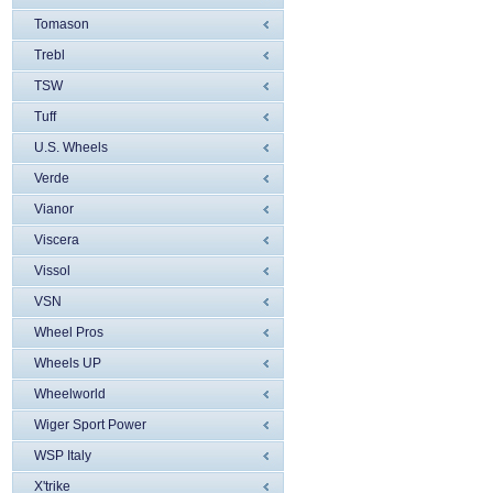
Tomason
Trebl
TSW
Tuff
U.S. Wheels
Verde
Vianor
Viscera
Vissol
VSN
Wheel Pros
Wheels UP
Wheelworld
Wiger Sport Power
WSP Italy
X'trike