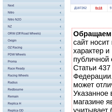
Next
Д187262
8x18
5
Nitro
Nitro N2O
NZ
Обращаем
ORW (Off Road Wheels)
сайт носи
Oxigin
OZ Racing
характер и
PDW Wheels
публичной
Proma
Статьи 437
Race Ready
Федерации.
Racing Wheels
может отли
Radius
Redbourne
Указанное 
Remain
магазине я
Replica H
учитывает 
Replica OD