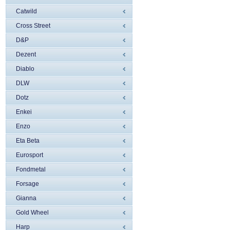
Catwild
Cross Street
D&P
Dezent
Diablo
DLW
Dotz
Enkei
Enzo
Eta Beta
Eurosport
Fondmetal
Forsage
Gianna
Gold Wheel
Harp