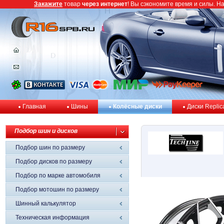
Закажите
товар
через интернет
! Вы сэкономите время и силы. Н
Главная
Шины
Колёсные диски
Диски Replic
Подбор шин и дисков
Подбор шин по размеру
Подбор дисков по размеру
Подбор по марке автомобиля
Подбор мотошин по размеру
Шинный калькулятор
Техническая информация