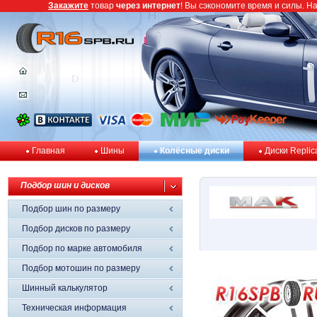
Закажите
товар
через интернет
! Вы сэкономите время и силы. Н
Главная
Шины
Колёсные диски
Диски Replic
Подбор шин и дисков
Подбор шин по размеру
Подбор дисков по размеру
Подбор по марке автомобиля
Подбор мотошин по размеру
Шинный калькулятор
Техническая информация