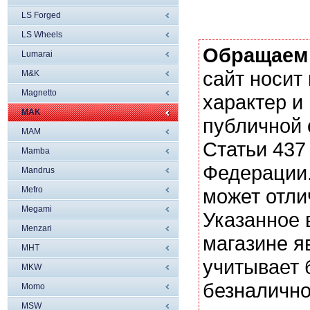
LS Forged
LS Wheels
Обращаем
Lumarai
сайт носи
M&K
Magnetto
характер и
MAK
публичной
MAM
Статьи 437
Mamba
Федерации.
Mandrus
Mefro
может отли
Megami
Указанное 
Menzari
магазине я
MHT
учитывает 
MKW
безналично
Momo
MSW