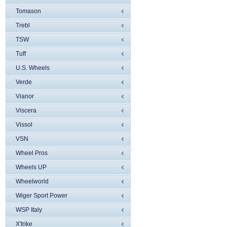
Tomason
Trebl
TSW
Tuff
U.S. Wheels
Verde
Vianor
Viscera
Vissol
VSN
Wheel Pros
Wheels UP
Wheelworld
Wiger Sport Power
WSP Italy
X'trike