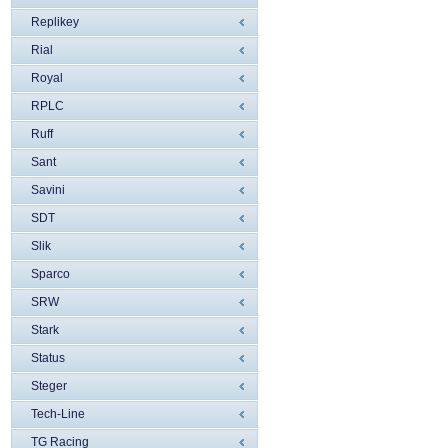
Replikey
Rial
Royal
RPLC
Ruff
Sant
Savini
SDT
Slik
Sparco
SRW
Stark
Status
Steger
Tech-Line
TG Racing