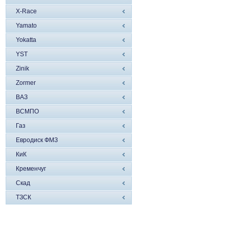
X-Race
Yamato
Yokatta
YST
Zinik
Zormer
ВАЗ
ВСМПО
Газ
Евродиск ФМЗ
КиК
Кременчуг
Скад
ТЗСК