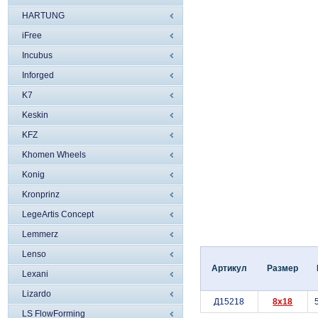
HARTUNG
iFree
Incubus
Inforged
K7
Keskin
KFZ
Khomen Wheels
Konig
Kronprinz
LegeArtis Concept
Lemmerz
Lenso
Артикул
Размер
Lexani
Lizardo
Д15218
8x18
LS FlowForming