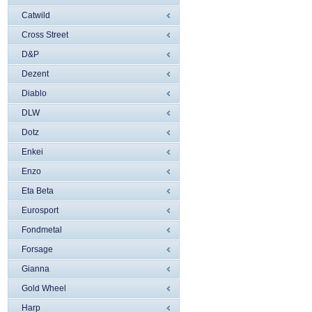
Catwild
Cross Street
D&P
Dezent
Diablo
DLW
Dotz
Enkei
Enzo
Eta Beta
Eurosport
Fondmetal
Forsage
Gianna
Gold Wheel
Harp