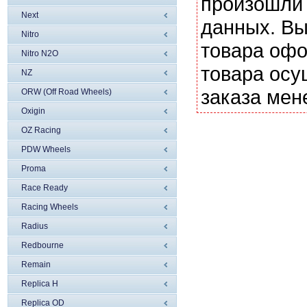
произошли 
Next
данных. Вы
Nitro
товара офо
Nitro N2O
товара осу
NZ
заказа мен
ORW (Off Road Wheels)
Oxigin
OZ Racing
PDW Wheels
Proma
Race Ready
Racing Wheels
Radius
Redbourne
Remain
Replica H
Replica OD