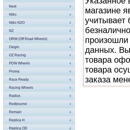
Указанное 
Next
магазине я
Nitro
учитывает 
Nitro N2O
безналично
NZ
произошли 
ORW (Off Road Wheels)
Oxigin
данных. Вы
OZ Racing
товара офо
PDW Wheels
товара осу
Proma
заказа мен
Race Ready
Racing Wheels
Radius
Redbourne
Remain
Replica H
Replica OD