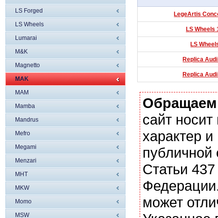
LS Forged
LegeArtis Conc
LS Wheels
LS Wheels 
Lumarai
LS Wheels
M&K
Replica Audi
Magnetto
Replica Audi
MAK
MAM
Обращаем
Mamba
сайт носи
Mandrus
характер и
Mefro
Megami
публичной
Menzari
Статьи 437
MHT
Федерации.
MKW
может отли
Momo
MSW