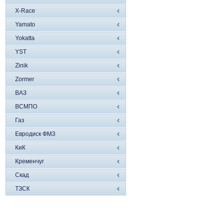
X-Race
Yamato
Yokatta
YST
Zinik
Zormer
ВАЗ
ВСМПО
Газ
Евродиск ФМЗ
КиК
Кременчуг
Скад
ТЗСК