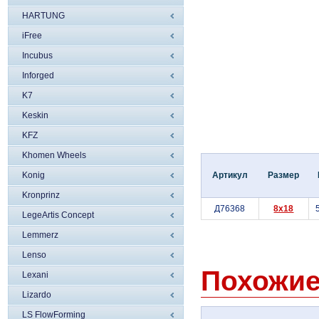
HARTUNG
iFree
Incubus
Inforged
K7
Keskin
KFZ
Khomen Wheels
Konig
Артикул
Размер
Kronprinz
Д76368
8x18
LegeArtis Concept
Lemmerz
Lenso
Похожие
Lexani
Lizardo
LS FlowForming