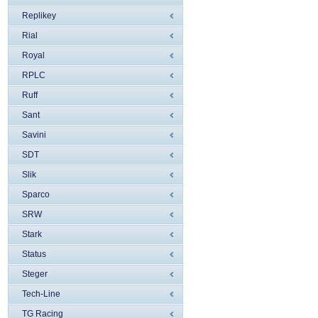
Replikey
Rial
Royal
RPLC
Ruff
Sant
Savini
SDT
Slik
Sparco
SRW
Stark
Status
Steger
Tech-Line
TG Racing