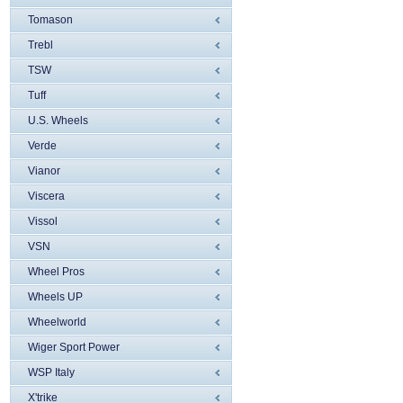
Tomason
Trebl
TSW
Tuff
U.S. Wheels
Verde
Vianor
Viscera
Vissol
VSN
Wheel Pros
Wheels UP
Wheelworld
Wiger Sport Power
WSP Italy
X'trike