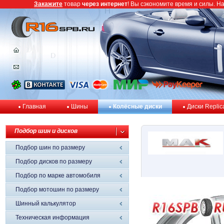
Закажите
товар
через интернет
! Вы сэкономите время и силы. Н
Главная
Шины
Колёсные диски
Диски Replic
Подбор шин и дисков
Подбор шин по размеру
Подбор дисков по размеру
Подбор по марке автомобиля
Подбор мотошин по размеру
Шинный калькулятор
Техническая информация