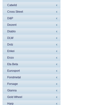
Catwild
Cross Street
D&P
Dezent
Diablo
DLW
Dotz
Enkei
Enzo
Eta Beta
Eurosport
Fondmetal
Forsage
Gianna
Gold Wheel
Harp