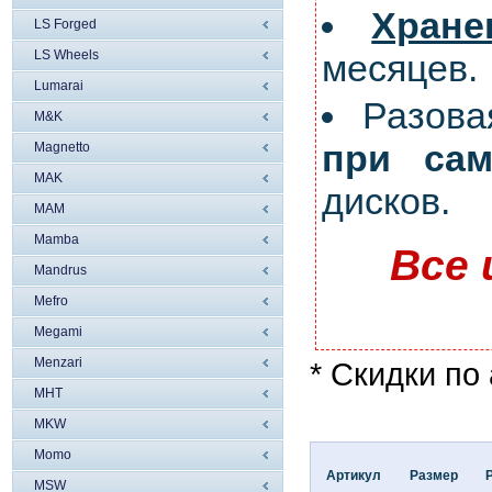
Хран
LS Forged
LS Wheels
месяцев.
Lumarai
Разов
M&K
при сам
Magnetto
MAK
дисков.
MAM
Mamba
Все 
Mandrus
Mefro
Megami
Menzari
* Скидки по
MHT
MKW
Momo
Артикул
Размер
MSW