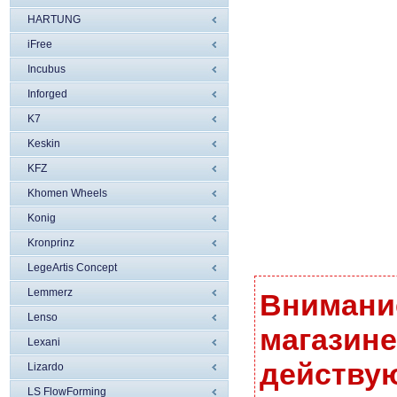
HARTUNG
iFree
Incubus
Inforged
K7
Keskin
KFZ
Khomen Wheels
Konig
Kronprinz
LegeArtis Concept
Lemmerz
Внимание
Lenso
магазине
Lexani
действую
Lizardo
LS FlowForming