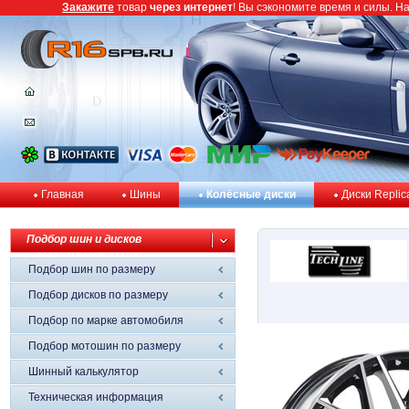
Закажите
товар
через интернет
! Вы сэкономите время и силы. Н
Главная
Шины
Колёсные диски
Диски Replic
Подбор шин и дисков
Подбор шин по размеру
Подбор дисков по размеру
Подбор по марке автомобиля
Подбор мотошин по размеру
Шинный калькулятор
Техническая информация