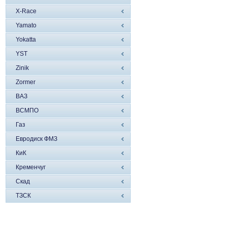
X-Race
Yamato
Yokatta
YST
Zinik
Zormer
ВАЗ
ВСМПО
Газ
Евродиск ФМЗ
КиК
Кременчуг
Скад
ТЗСК