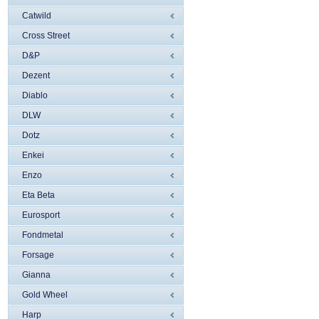
Catwild
Cross Street
D&P
Dezent
Diablo
DLW
Dotz
Enkei
Enzo
Eta Beta
Eurosport
Fondmetal
Forsage
Gianna
Gold Wheel
Harp