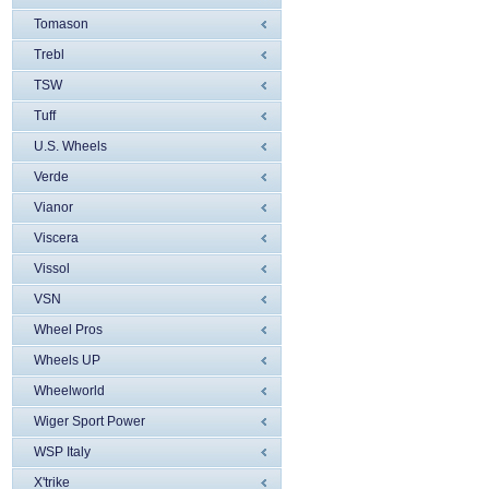
Tomason
Trebl
TSW
Tuff
U.S. Wheels
Verde
Vianor
Viscera
Vissol
VSN
Wheel Pros
Wheels UP
Wheelworld
Wiger Sport Power
WSP Italy
X'trike