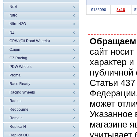
Next
Д185090
8x18
5
Nitro
Nitro N2O
NZ
Обращаем
ORW (Off Road Wheels)
сайт носи
Oxigin
OZ Racing
характер и
PDW Wheels
публичной
Proma
Статьи 437
Race Ready
Федерации.
Racing Wheels
может отли
Radius
Redbourne
Указанное 
Remain
магазине я
Replica H
учитывает 
Replica OD