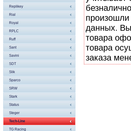
безналично
Replikey
Rial
произошли 
Royal
данных. Вы
RPLC
товара офо
Ruff
товара осу
Sant
заказа мен
Savini
SDT
Slik
Sparco
SRW
Stark
Status
Steger
Tech-Line
TG Racing