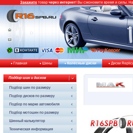
Закажите
товар
через интернет
! Вы сэкономите время и силы. Н
Главная
Шины
Колёсные диски
Диски Replic
Подбор шин и дисков
Подбор шин по размеру
Подбор дисков по размеру
Подбор по марке автомобиля
Подбор мотошин по размеру
Шинный калькулятор
Техническая информация