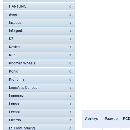
HARTUNG
iFree
Incubus
Inforged
K7
Keskin
KFZ
Khomen Wheels
Konig
Kronprinz
LegeArtis Concept
Lemmerz
Lenso
Lexani
Артикул
Размер
PC
Lizardo
LS FlowForming