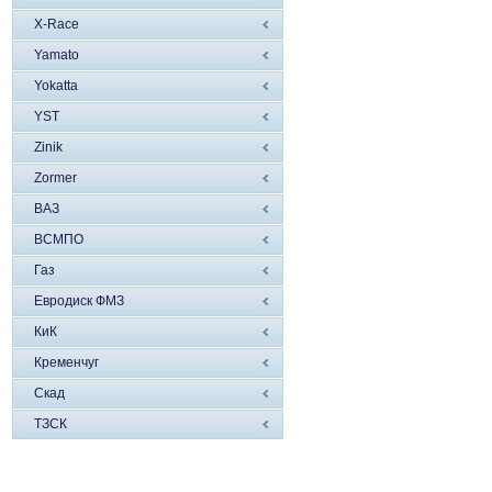
X-Race
Yamato
Yokatta
YST
Zinik
Zormer
ВАЗ
ВСМПО
Газ
Евродиск ФМЗ
КиК
Кременчуг
Скад
ТЗСК