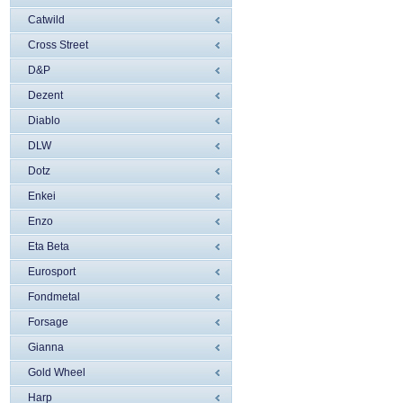
Catwild
Cross Street
D&P
Dezent
Diablo
DLW
Dotz
Enkei
Enzo
Eta Beta
Eurosport
Fondmetal
Forsage
Gianna
Gold Wheel
Harp