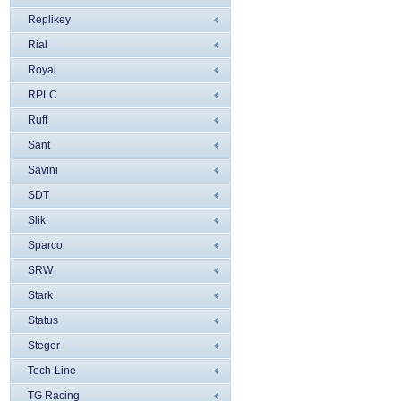
Replikey
Rial
Royal
RPLC
Ruff
Sant
Savini
SDT
Slik
Sparco
SRW
Stark
Status
Steger
Tech-Line
TG Racing