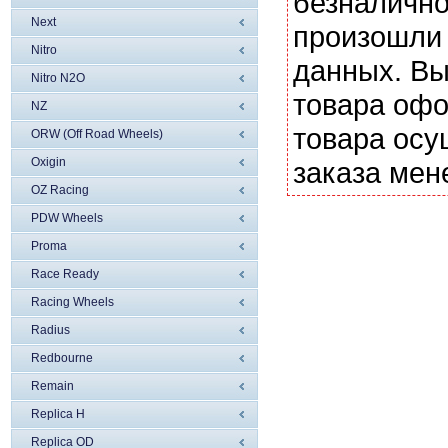
безналично
Next
произошли 
Nitro
данных. Вы
Nitro N2O
товара офо
NZ
товара осу
ORW (Off Road Wheels)
Oxigin
заказа мен
OZ Racing
PDW Wheels
Proma
Race Ready
Racing Wheels
Radius
Redbourne
Remain
Replica H
Replica OD