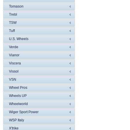
Tomason
Trebl
TSW
Tuff
U.S. Wheels
Verde
Vianor
Viscera
Vissol
VSN
Wheel Pros
Wheels UP
Wheelworld
Wiger Sport Power
WSP Italy
X'trike