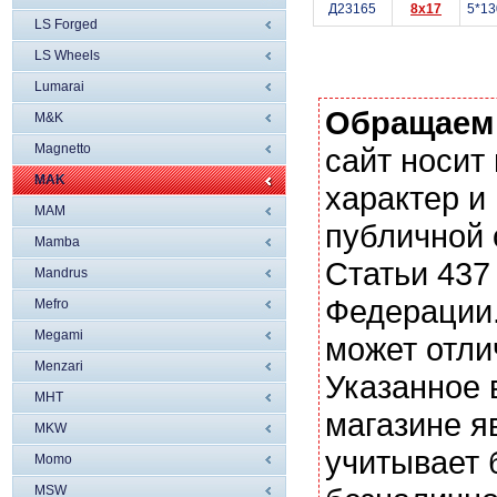
Д23165
8x17
5*13
LS Forged
LS Wheels
Lumarai
Обращаем
M&K
Magnetto
сайт носи
MAK
характер и
MAM
публичной
Mamba
Статьи 437
Mandrus
Федерации.
Mefro
Megami
может отли
Menzari
Указанное 
MHT
магазине я
MKW
учитывает 
Momo
MSW