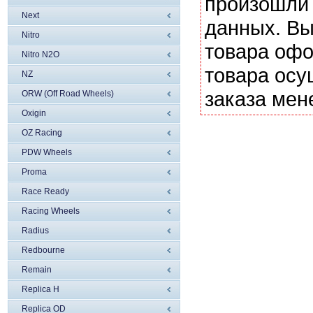
произошли 
Next
данных. Вы
Nitro
товара офо
Nitro N2O
товара осу
NZ
заказа мен
ORW (Off Road Wheels)
Oxigin
OZ Racing
PDW Wheels
Proma
Race Ready
Racing Wheels
Radius
Redbourne
Remain
Replica H
Replica OD