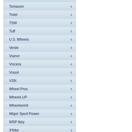
Tomason
Trebl
TSW
Tuff
U.S. Wheels
Verde
Vianor
Viscera
Vissol
VSN
Wheel Pros
Wheels UP
Wheelworld
Wiger Sport Power
WSP Italy
X'trike