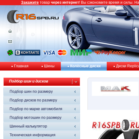
Закажите
товар
через интернет
! Вы сэкономите время и силы. Н
Главная
Шины
Колёсные диски
Диски Replic
Подбор шин и дисков
Подбор шин по размеру
Подбор дисков по размеру
Подбор по марке автомобиля
Подбор мотошин по размеру
Шинный калькулятор
Техническая информация