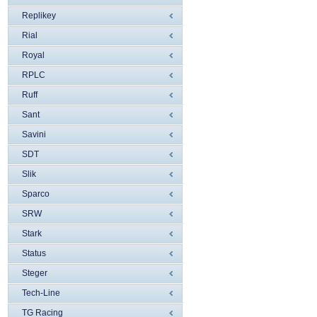
Replikey
Rial
Royal
RPLC
Ruff
Sant
Savini
SDT
Slik
Sparco
SRW
Stark
Status
Steger
Tech-Line
TG Racing