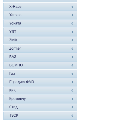
X-Race
Yamato
Yokatta
YST
Zinik
Zormer
ВАЗ
ВСМПО
Газ
Евродиск ФМЗ
КиК
Кременчуг
Скад
ТЗСК