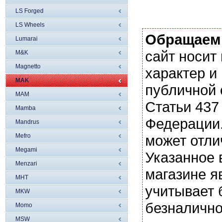
LS Forged
LS Wheels
Обращаем
Lumarai
сайт носи
M&K
Magnetto
характер и
MAK
публичной
MAM
Статьи 437
Mamba
Федерации.
Mandrus
Mefro
может отли
Megami
Указанное 
Menzari
магазине я
MHT
учитывает 
MKW
безналично
Momo
MSW