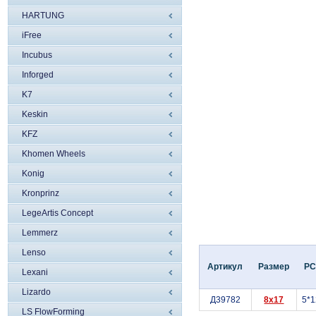
HARTUNG
iFree
Incubus
Inforged
K7
Keskin
KFZ
Khomen Wheels
Konig
Kronprinz
LegeArtis Concept
Lemmerz
Lenso
Артикул
Размер
P
Lexani
Lizardo
Д39782
8x17
5*
LS FlowForming