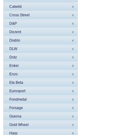
Catwild
Cross Street
D&P
Dezent
Diablo
DLW
Dotz
Enkei
Enzo
Eta Beta
Eurosport
Fondmetal
Forsage
Gianna
Gold Wheel
Harp