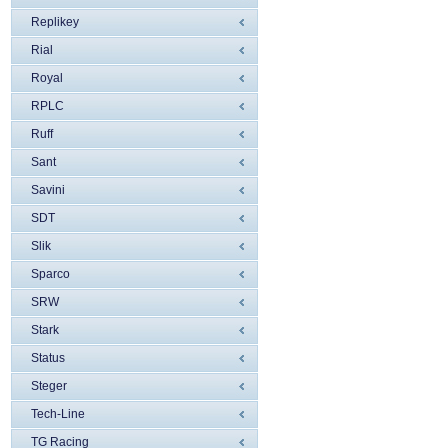
Replikey
Rial
Royal
RPLC
Ruff
Sant
Savini
SDT
Slik
Sparco
SRW
Stark
Status
Steger
Tech-Line
TG Racing