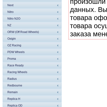
произошли 
Next
данных. Вы
Nitro
товара офо
Nitro N2O
товара осу
NZ
заказа мен
ORW (Off Road Wheels)
Oxigin
OZ Racing
PDW Wheels
Proma
Race Ready
Racing Wheels
Radius
Redbourne
Remain
Replica H
Replica OD