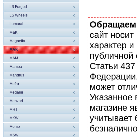
LS Forged
LS Wheels
Обращаем
Lumarai
сайт носи
M&K
Magnetto
характер и
MAK
публичной
MAM
Статьи 437
Mamba
Федерации.
Mandrus
Mefro
может отли
Megami
Указанное 
Menzari
магазине я
MHT
учитывает 
MKW
безналично
Momo
MSW