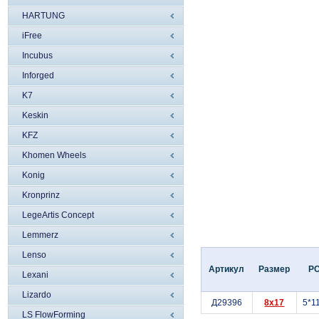
HARTUNG
iFree
Incubus
Inforged
K7
Keskin
KFZ
Khomen Wheels
Konig
Kronprinz
LegeArtis Concept
Lemmerz
Lenso
Артикул
Размер
P
Lexani
Lizardo
Д29396
8x17
5*1
LS FlowForming