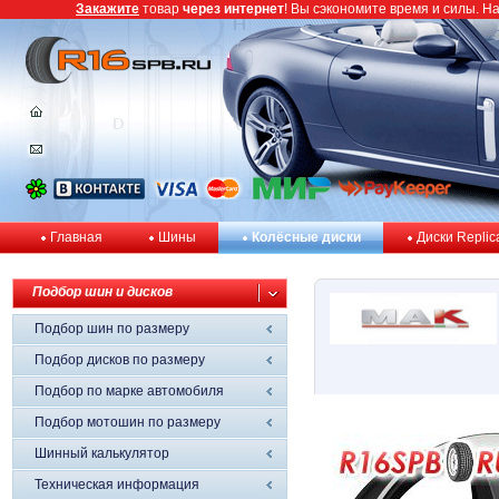
Закажите
товар
через интернет
! Вы сэкономите время и силы. Н
Главная
Шины
Колёсные диски
Диски Replic
Подбор шин и дисков
Подбор шин по размеру
Подбор дисков по размеру
Подбор по марке автомобиля
Подбор мотошин по размеру
Шинный калькулятор
Техническая информация