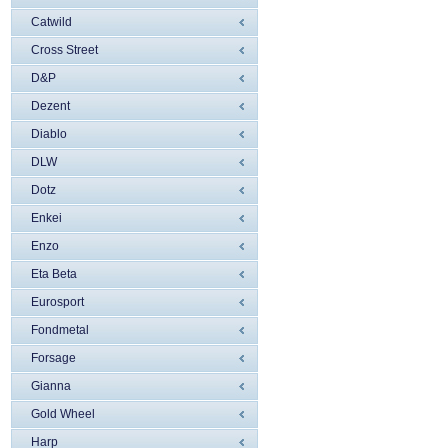
Catwild
Cross Street
D&P
Dezent
Diablo
DLW
Dotz
Enkei
Enzo
Eta Beta
Eurosport
Fondmetal
Forsage
Gianna
Gold Wheel
Harp