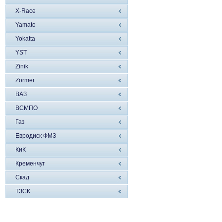
X-Race
Yamato
Yokatta
YST
Zinik
Zormer
ВАЗ
ВСМПО
Газ
Евродиск ФМЗ
КиК
Кременчуг
Скад
ТЗСК