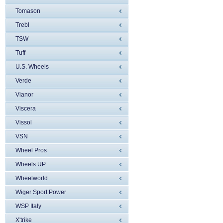
Tomason
Trebl
TSW
Tuff
U.S. Wheels
Verde
Vianor
Viscera
Vissol
VSN
Wheel Pros
Wheels UP
Wheelworld
Wiger Sport Power
WSP Italy
X'trike