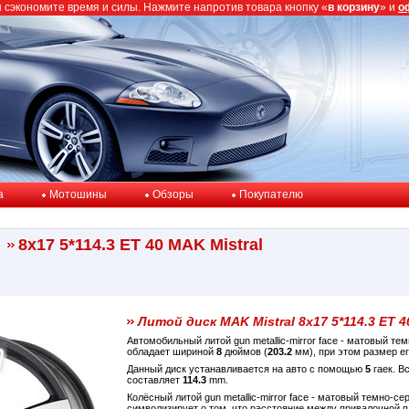
ы сэкономите время и силы. Нажмите напротив товара кнопку «
в корзину
» и
о
a
Мотошины
Обзоры
Покупателю
8x17 5*114.3 ET 40 MAK Mistral
Литой диск MAK Mistral 8x17 5*114.3 ET 4
Автомобильный литой gun metallic-mirror face - матовый т
обладает шириной
8
дюймов (
203.2
мм), при этом размер е
Данный диск устанавливается на авто с помощью
5
гаек. В
составляет
114.3
mm.
Колёсный литой gun metallic-mirror face - матовый темно-с
символизирует о том, что расстояние между привалочной 