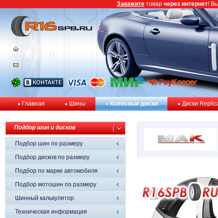
Закажите
товар
через интернет
! В
Главная
Шины
Колёсные диски
Диски Replic
Подбор шин и дисков
Подбор шин по размеру
Подбор дисков по размеру
Подбор по марке автомобиля
Подбор мотошин по размеру
Шинный калькулятор
Техническая информация