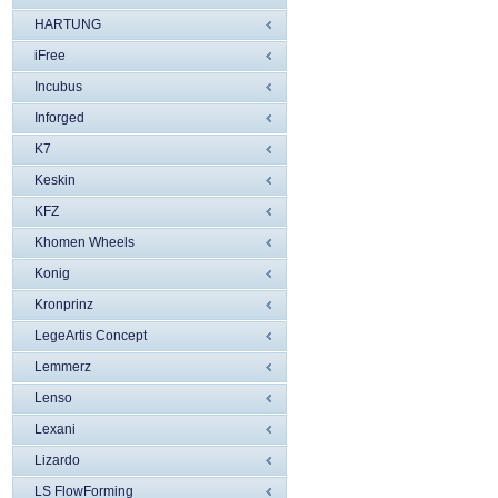
HARTUNG
iFree
Incubus
Inforged
K7
Keskin
KFZ
Khomen Wheels
Konig
Kronprinz
LegeArtis Concept
Lemmerz
Lenso
Lexani
Lizardo
LS FlowForming