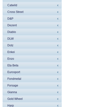
Catwild
Cross Street
D&P
Dezent
Diablo
DLW
Dotz
Enkei
Enzo
Eta Beta
Eurosport
Fondmetal
Forsage
Gianna
Gold Wheel
Harp