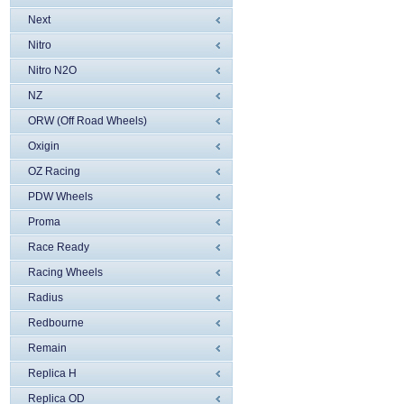
Next
Nitro
Nitro N2O
NZ
ORW (Off Road Wheels)
Oxigin
OZ Racing
PDW Wheels
Proma
Race Ready
Racing Wheels
Radius
Redbourne
Remain
Replica H
Replica OD