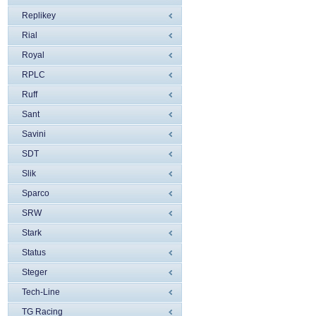
Replikey
Rial
Royal
RPLC
Ruff
Sant
Savini
SDT
Slik
Sparco
SRW
Stark
Status
Steger
Tech-Line
TG Racing