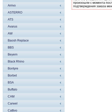
произошли с момента посл
Arrivo
подтверждения заказа ме
ASTERRO
ATS
Avarus
AW
Baosh Replace
BBS
Beyern
Black Rhino
Bontyre
Borbet
BSA
Buffalo
CAM
Carwel
Cattivo