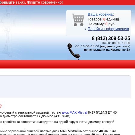
формите
заказ. Живите современно!
Ваша корзина:
Товаров:
0
единиц
На сумму:
0
руб.
Перейти к оформлению
8 (812) 309-53-25
Пн-Пт: 08:30−19:00
Сб: 10:00−14:00 (
выдача
и доставка)
пункт выдачи на Крыленко 2а
0
емно-серый c зеркальной лицевой частью
диск MAK Mistral
8x17 5*114.3 ET 40
го диаметра составляет
17
дюймов (
431.8
мм).
се крепёжные отверстия находятся на одной окружности, диаметр которой
ерый c зеркальной лицевой частью диск MAK Mistral имеет вынос
40
мм. Это
плоскостью колеса и серединой ширины колеса составляет
40
mm. Кроме того,