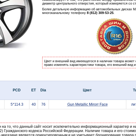
диаметр центрального отверстия, который измеряется со с
Более детальную информацию об автомобильных дисках MA
многоканальному телефону
8 (812) 309-53-25
.
Цвет и внешний вид имеющегося в наличии товара может 
право изменять характеристики товара, его внешний вид 
PCD
ET
Dia
Цвет
Т
5*114.3
40
76
Gun Metallic Mirorr Face
ли
е
на то, что данный сайт носит исключительно информационный характер и н
2) Гражданского кодекса Российской Федерации. Наличие товара и его стоим
-магазине является ориентировочным и не учитывает бронирование товара п