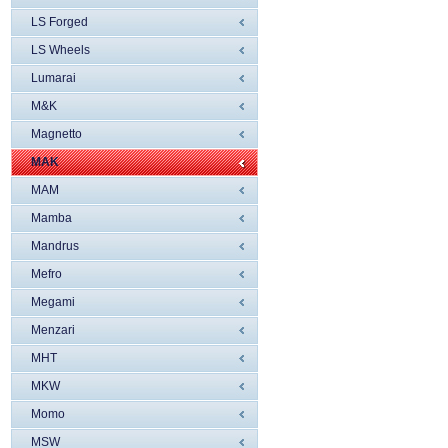
LS Forged
LS Wheels
Lumarai
M&K
Magnetto
MAK
MAM
Mamba
Mandrus
Mefro
Megami
Menzari
MHT
MKW
Momo
MSW