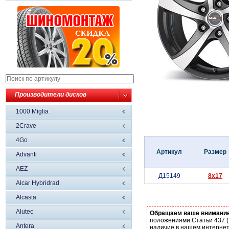
Производители дисков
1000 Miglia
2Crave
4Go
Артикул
Размер
Advanti
AEZ
Д15149
8x17
Alcar Hybridrad
Alcasta
Alutec
Обращаем ваше внимани
положениями Статьи 437 (
Antera
наличие в нашем интернет