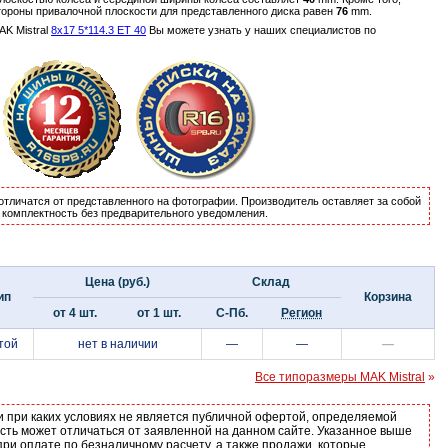
тороны привалочной плоскости для представленного диска равен
76
mm.
K Mistral
8x17 5*114.3 ET 40
Вы можете узнать у наших специалистов по
отличатся от представленного на фотографии. Производитель оставляет за собой
и комплектность без предварительного уведомления.
Цена (руб.)
Склад
ип
Корзина
от 4 шт.
от 1 шт.
С-Пб.
Регион
той
нет в наличии
—
—
—
Все типоразмеры MAK Mistral
»
и при каких условиях не является публичной офертой, определяемой
ость может отличаться от заявленной на данном сайте. Указанное выше
ри оплате по безналичному расчету, а также продажи, которые