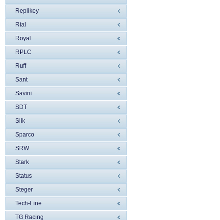
Replikey
Rial
Royal
RPLC
Ruff
Sant
Savini
SDT
Slik
Sparco
SRW
Stark
Status
Steger
Tech-Line
TG Racing