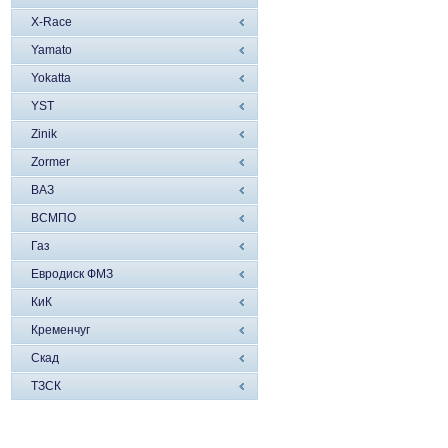
X-Race
Yamato
Yokatta
YST
Zinik
Zormer
ВАЗ
ВСМПО
Газ
Евродиск ФМЗ
КиК
Кременчуг
Скад
ТЗСК