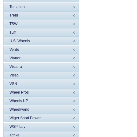
Tomason
Trebl
TSW
Tuff
U.S. Wheels
Verde
Vianor
Viscera
Vissol
VSN
Wheel Pros
Wheels UP
Wheelworld
Wiger Sport Power
WSP Italy
X'trike