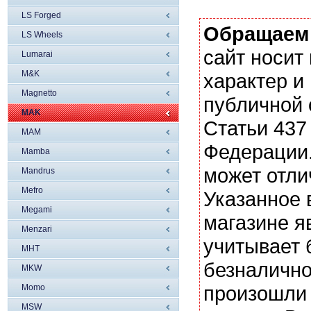
LS Forged
Обращаем
LS Wheels
сайт носи
Lumarai
M&K
характер и
Magnetto
публичной
MAK
Статьи 437
MAM
Федерации.
Mamba
может отли
Mandrus
Mefro
Указанное 
Megami
магазине я
Menzari
учитывает 
MHT
безналично
MKW
произошли 
Momo
MSW