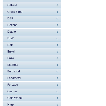
Catwild
Cross Street
D&P
Dezent
Diablo
DLW
Dotz
Enkei
Enzo
Eta Beta
Eurosport
Fondmetal
Forsage
Gianna
Gold Wheel
Harp