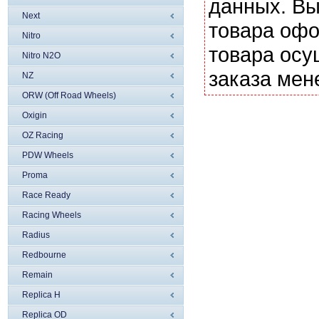
данных. Вы
Next
товара офо
Nitro
товара осу
Nitro N2O
заказа мен
NZ
ORW (Off Road Wheels)
Oxigin
OZ Racing
PDW Wheels
Proma
Race Ready
Racing Wheels
Radius
Redbourne
Remain
Replica H
Replica OD