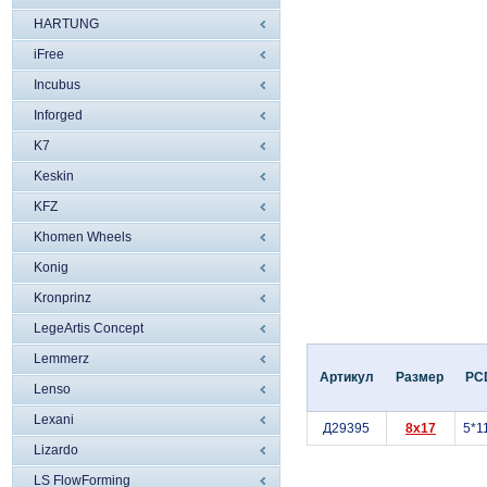
HARTUNG
iFree
Incubus
Inforged
K7
Keskin
KFZ
Khomen Wheels
Konig
Kronprinz
LegeArtis Concept
Lemmerz
Артикул
Размер
PC
Lenso
Lexani
Д29395
8x17
5*1
Lizardo
LS FlowForming