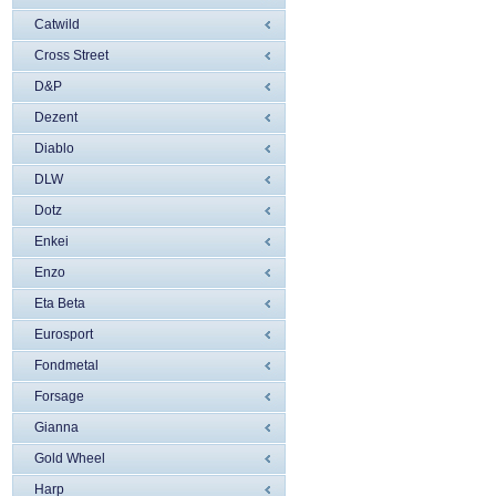
Catwild
Cross Street
D&P
Dezent
Diablo
DLW
Dotz
Enkei
Enzo
Eta Beta
Eurosport
Fondmetal
Forsage
Gianna
Gold Wheel
Harp