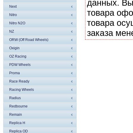
данных. Вы
Next
товара офо
Nitro
товара осу
Nitro N2O
заказа мен
NZ
ORW (Off Road Wheels)
Oxigin
OZ Racing
PDW Wheels
Proma
Race Ready
Racing Wheels
Radius
Redbourne
Remain
Replica H
Replica OD