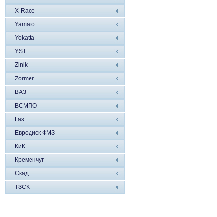
X-Race
Yamato
Yokatta
YST
Zinik
Zormer
ВАЗ
ВСМПО
Газ
Евродиск ФМЗ
КиК
Кременчуг
Скад
ТЗСК