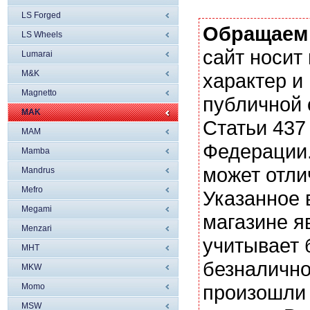
LS Forged
Обращаем
LS Wheels
сайт носи
Lumarai
M&K
характер и
Magnetto
публичной
MAK
Статьи 437
MAM
Федерации.
Mamba
может отли
Mandrus
Mefro
Указанное 
Megami
магазине я
Menzari
учитывает 
MHT
безналично
MKW
произошли 
Momo
MSW