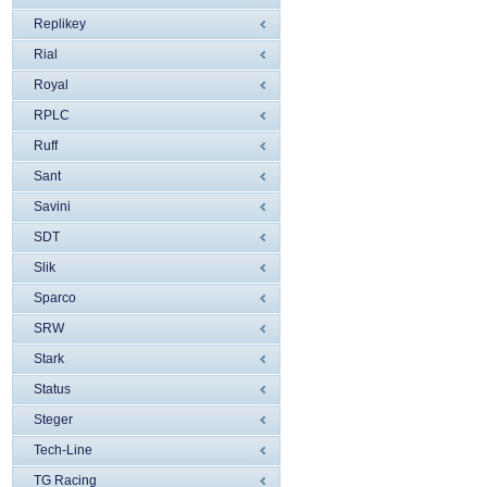
Replikey
Rial
Royal
RPLC
Ruff
Sant
Savini
SDT
Slik
Sparco
SRW
Stark
Status
Steger
Tech-Line
TG Racing