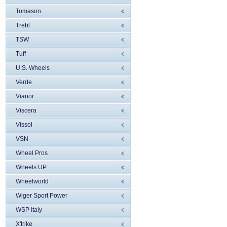
Tomason
Trebl
TSW
Tuff
U.S. Wheels
Verde
Vianor
Viscera
Vissol
VSN
Wheel Pros
Wheels UP
Wheelworld
Wiger Sport Power
WSP Italy
X'trike