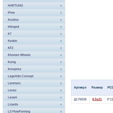
HARTUNG
iFree
Incubus
Inforged
K7
Keskin
KFZ
Khomen Wheels
Konig
Kronprinz
LegeArtis Concept
Lemmerz
Артикул
Размер
PC
Lenso
Lexani
Д176838
8.5x21
5*1
Lizardo
LS FlowForming