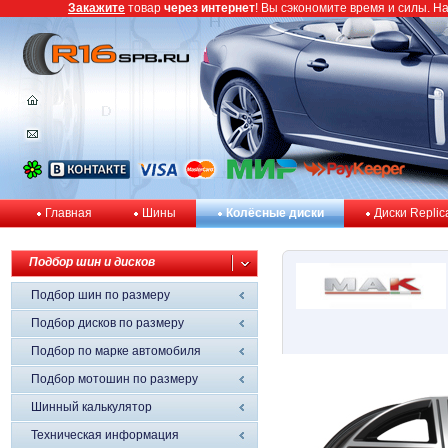
Закажите
товар
через интернет
! Вы сэкономите время и силы. Н
Главная
Шины
Колёсные диски
Диски Replic
Подбор шин и дисков
Подбор шин по размеру
Подбор дисков по размеру
Подбор по марке автомобиля
Подбор мотошин по размеру
Шинный калькулятор
Техническая информация