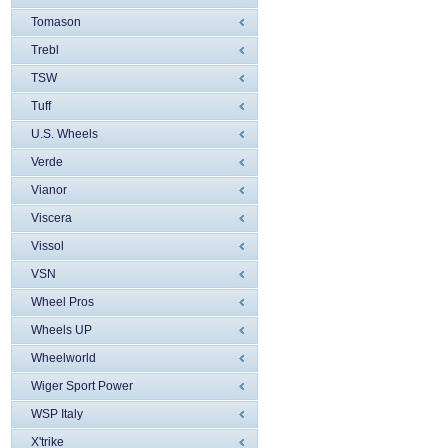
Tomason
Trebl
TSW
Tuff
U.S. Wheels
Verde
Vianor
Viscera
Vissol
VSN
Wheel Pros
Wheels UP
Wheelworld
Wiger Sport Power
WSP Italy
X'trike