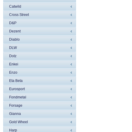
Catwild
Cross Street
D&P
Dezent
Diablo
DLW
Dotz
Enkei
Enzo
Eta Beta
Eurosport
Fondmetal
Forsage
Gianna
Gold Wheel
Harp