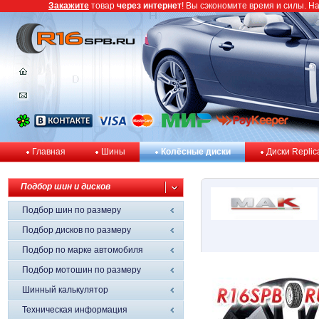
Закажите
товар
через интернет
! Вы сэкономите время и силы. Н
Главная
Шины
Колёсные диски
Диски Replic
Подбор шин и дисков
Подбор шин по размеру
Подбор дисков по размеру
Подбор по марке автомобиля
Подбор мотошин по размеру
Шинный калькулятор
Техническая информация