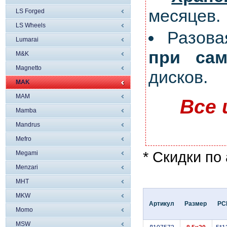
месяцев.
LS Forged
LS Wheels
Разов
Lumarai
при сам
M&K
Magnetto
дисков.
MAK
MAM
Все 
Mamba
Mandrus
Mefro
* Скидки по
Megami
Menzari
MHT
MKW
Артикул
Размер
PC
Momo
MSW