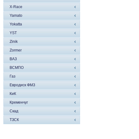
X-Race
Yamato
Yokatta
YST
Zinik
Zormer
ВАЗ
ВСМПО
Газ
Евродиск ФМЗ
КиК
Кременчуг
Скад
ТЗСК