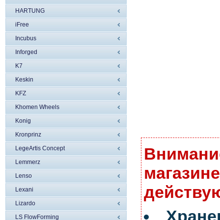
HARTUNG
iFree
Incubus
Inforged
K7
Keskin
KFZ
Khomen Wheels
Konig
Kronprinz
Внимание
LegeArtis Concept
Lemmerz
магазине
Lenso
действую
Lexani
Lizardo
Хран
LS FlowForming