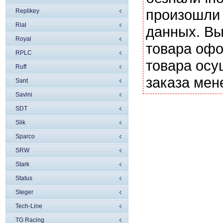
произошли 
Replikey
Rial
данных. Вы
Royal
товара офо
RPLC
товара осу
Ruff
заказа мен
Sant
Savini
SDT
Slik
Sparco
SRW
Stark
Status
Steger
Tech-Line
TG Racing