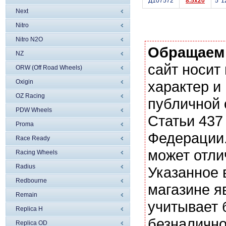
Д107572
8.5x20
5*1
Next
Nitro
Nitro N2O
Обращаем
NZ
сайт носи
ORW (Off Road Wheels)
Oxigin
характер и
OZ Racing
публичной
PDW Wheels
Статьи 437
Proma
Федерации.
Race Ready
может отли
Racing Wheels
Radius
Указанное 
Redbourne
магазине я
Remain
учитывает 
Replica H
безналично
Replica OD