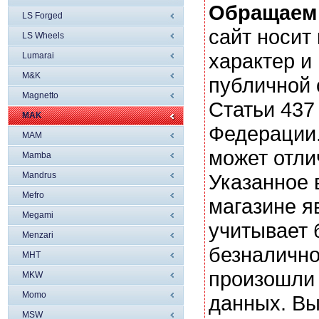
Обращаем
LS Forged
сайт носи
LS Wheels
характер и
Lumarai
M&K
публичной
Magnetto
Статьи 437
MAK
Федерации.
MAM
может отли
Mamba
Mandrus
Указанное 
Mefro
магазине я
Megami
учитывает 
Menzari
безналично
MHT
произошли 
MKW
Momo
данных. Вы
MSW