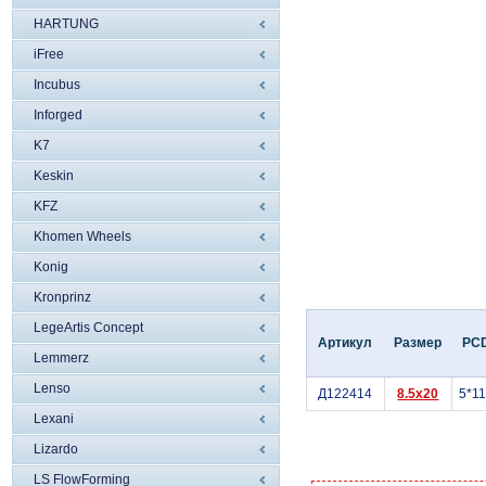
HARTUNG
iFree
Incubus
Inforged
K7
Keskin
KFZ
Khomen Wheels
Konig
Kronprinz
LegeArtis Concept
Артикул
Размер
PC
Lemmerz
Lenso
Д122414
8.5x20
5*1
Lexani
Lizardo
LS FlowForming