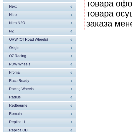
товара офо
Next
товара осу
Nitro
заказа мен
Nitro N2O
NZ
ORW (Off Road Wheels)
Oxigin
OZ Racing
PDW Wheels
Proma
Race Ready
Racing Wheels
Radius
Redbourne
Remain
Replica H
Replica OD