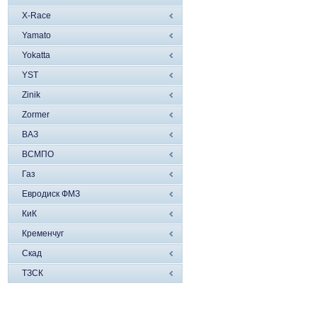
X-Race
Yamato
Yokatta
YST
Zinik
Zormer
ВАЗ
ВСМПО
Газ
Евродиск ФМЗ
КиК
Кременчуг
Скад
ТЗСК