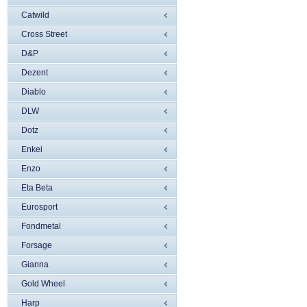
Catwild
Cross Street
D&P
Dezent
Diablo
DLW
Dotz
Enkei
Enzo
Eta Beta
Eurosport
Fondmetal
Forsage
Gianna
Gold Wheel
Harp