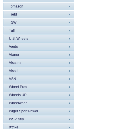
Tomason
Trebl
TSW
Tuff
U.S. Wheels
Verde
Vianor
Viscera
Vissol
VSN
Wheel Pros
Wheels UP
Wheelworld
Wiger Sport Power
WSP Italy
X'trike