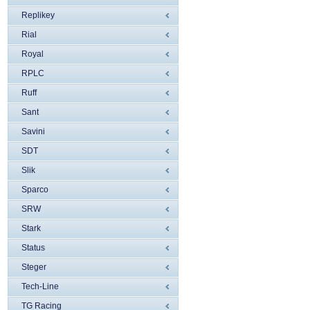
Replikey
Rial
Royal
RPLC
Ruff
Sant
Savini
SDT
Slik
Sparco
SRW
Stark
Status
Steger
Tech-Line
TG Racing