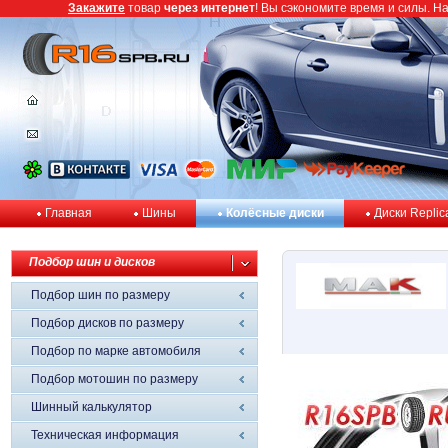
Закажите
товар
через интернет
! Вы сэкономите время и силы. Н
Главная
Шины
Колёсные диски
Диски Replic
Подбор шин и дисков
Подбор шин по размеру
Подбор дисков по размеру
Подбор по марке автомобиля
Подбор мотошин по размеру
Шинный калькулятор
Техническая информация