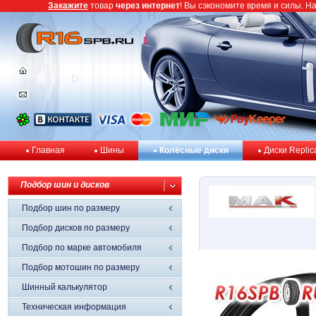
Закажите
товар
через интернет
! Вы сэкономите время и силы. Н
Главная
Шины
Колёсные диски
Диски Replic
Подбор шин и дисков
Подбор шин по размеру
Подбор дисков по размеру
Подбор по марке автомобиля
Подбор мотошин по размеру
Шинный калькулятор
Техническая информация