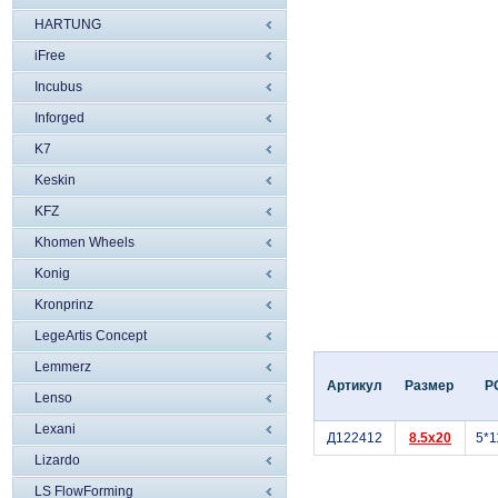
HARTUNG
iFree
Incubus
Inforged
K7
Keskin
KFZ
Khomen Wheels
Konig
Kronprinz
LegeArtis Concept
Lemmerz
Артикул
Размер
P
Lenso
Lexani
Д122412
8.5x20
5*1
Lizardo
LS FlowForming