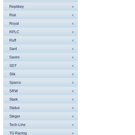
Replikey
Rial
Royal
RPLC
Ruff
Sant
Savini
SDT
Slik
Sparco
SRW
Stark
Status
Steger
Tech-Line
TG Racing