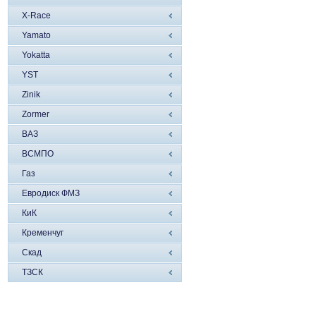
X-Race
Yamato
Yokatta
YST
Zinik
Zormer
ВАЗ
ВСМПО
Газ
Евродиск ФМЗ
КиК
Кременчуг
Скад
ТЗСК