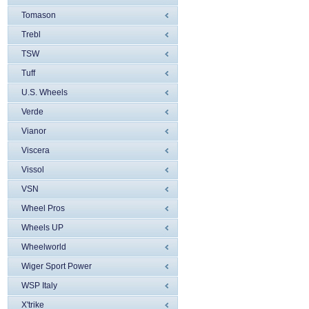
Tomason
Trebl
TSW
Tuff
U.S. Wheels
Verde
Vianor
Viscera
Vissol
VSN
Wheel Pros
Wheels UP
Wheelworld
Wiger Sport Power
WSP Italy
X'trike