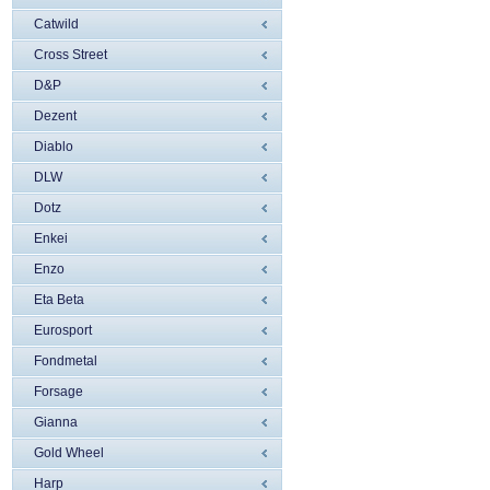
Catwild
Cross Street
D&P
Dezent
Diablo
DLW
Dotz
Enkei
Enzo
Eta Beta
Eurosport
Fondmetal
Forsage
Gianna
Gold Wheel
Harp