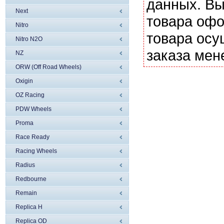
данных. Вы
Next
товара офо
Nitro
товара осу
Nitro N2O
заказа мен
NZ
ORW (Off Road Wheels)
Oxigin
OZ Racing
PDW Wheels
Proma
Race Ready
Racing Wheels
Radius
Redbourne
Remain
Replica H
Replica OD