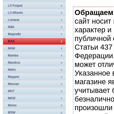
LS Forged
Обращаем
LS Wheels
сайт носи
Lumarai
M&K
характер и
Magnetto
публичной
MAK
Статьи 437
MAM
Федерации.
Mamba
может отли
Mandrus
Mefro
Указанное 
Megami
магазине я
Menzari
учитывает 
MHT
безналично
MKW
произошли 
Momo
MSW