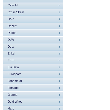
Catwild
Cross Street
D&P
Dezent
Diablo
DLW
Dotz
Enkei
Enzo
Eta Beta
Eurosport
Fondmetal
Forsage
Gianna
Gold Wheel
Harp