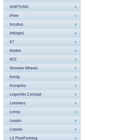
HARTUNG
iFree
Incubus
Inforged
K7
Keskin
KFZ
Khomen Wheels
Konig
Kronprinz
LegeArtis Concept
Lemmerz
Lenso
Lexani
Lizardo
LS FlowForming