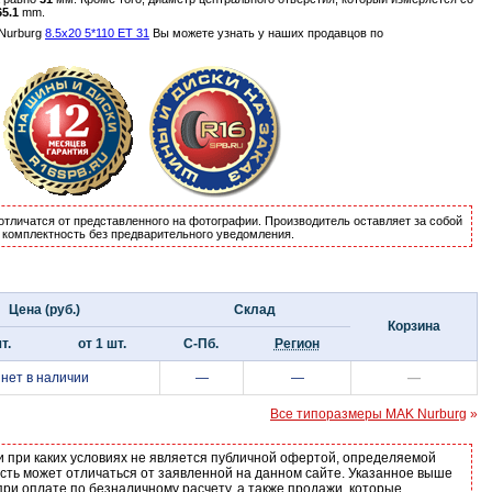
65.1
mm.
Nurburg
8.5x20 5*110 ET 31
Вы можете узнать у наших продавцов по
отличатся от представленного на фотографии. Производитель оставляет за собой
и комплектность без предварительного уведомления.
Цена (руб.)
Склад
Корзина
т.
от 1 шт.
С-Пб.
Регион
нет в наличии
—
—
—
Все типоразмеры MAK Nurburg
»
и при каких условиях не является публичной офертой, определяемой
ость может отличаться от заявленной на данном сайте. Указанное выше
ри оплате по безналичному расчету, а также продажи, которые