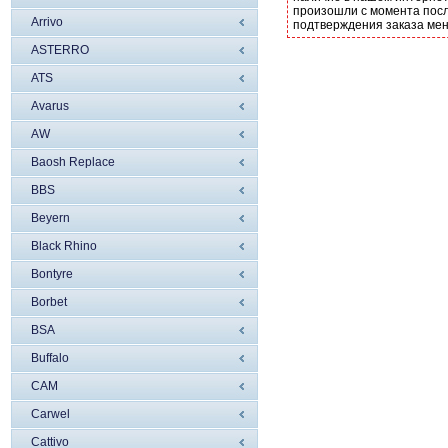
произошли с момента посл
Arrivo
подтверждения заказа ме
ASTERRO
ATS
Avarus
AW
Baosh Replace
BBS
Beyern
Black Rhino
Bontyre
Borbet
BSA
Buffalo
CAM
Carwel
Cattivo