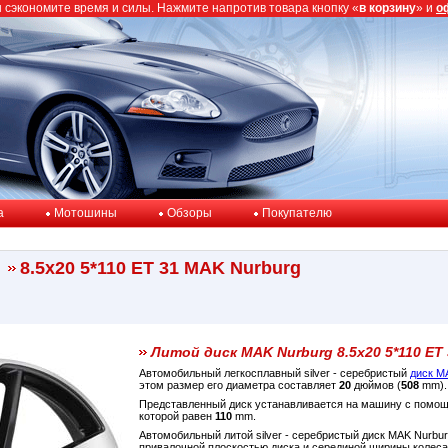
ы сэкономите время и силы. Нажмите напротив товара кнопку «
в корзину
» и
о
a
Мотошины
Обзоры
Покупателю
8.5x20 5*110 ET 31 MAK Nurburg
Литой диск MAK Nurburg 8.5x20 5*110 ET 
Автомобильный легкосплавный silver - серебристый
диск M
этом размер его диаметра составляет
20
дюймов (
508
mm).
Представленный диск устанавливается на машину с пом
которой равен
110
mm.
Автомобильный литой silver - серебристый диск MAK Nurbu
привалочной плоскостью диска и серединой ширины колес