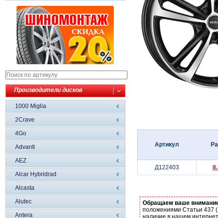
Производители дисков
1000 Miglia
2Crave
4Go
Артикул
Ра
Advanti
AEZ
Д122403
8
Alcar Hybridrad
Alcasta
Alutec
Обращаем ваше внимани
положениями Статьи 437 (
Antera
наличие в нашем интернет