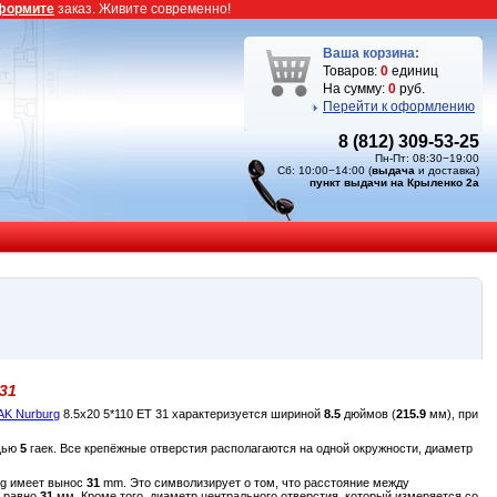
формите
заказ. Живите современно!
Ваша корзина:
Товаров:
0
единиц
На сумму:
0
руб.
Перейти к оформлению
8 (812) 309-53-25
Пн-Пт: 08:30−19:00
Сб: 10:00−14:00 (
выдача
и доставка)
пункт выдачи на Крыленко 2а
31
AK Nurburg
8.5x20 5*110 ET 31 характеризуется шириной
8.5
дюймов (
215.9
мм), при
ощью
5
гаек. Все крепёжные отверстия располагаются на одной окружности, диаметр
rg имеет вынос
31
mm. Это символизирует о том, что расстояние между
а равно
31
мм. Кроме того, диаметр центрального отверстия, который измеряется со