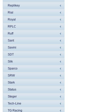
Replikey
Rial
Royal
RPLC
Ruff
Sant
Savini
SDT
Slik
Sparco
SRW
Stark
Status
Steger
Tech-Line
TG Racing