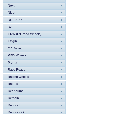
Next
Nitro
Nitro N2O
NZ
ORW (Off Road Wheels)
Oxigin
OZ Racing
PDW Wheels
Proma
Race Ready
Racing Wheels
Radius
Redbourne
Remain
Replica H
Replica OD