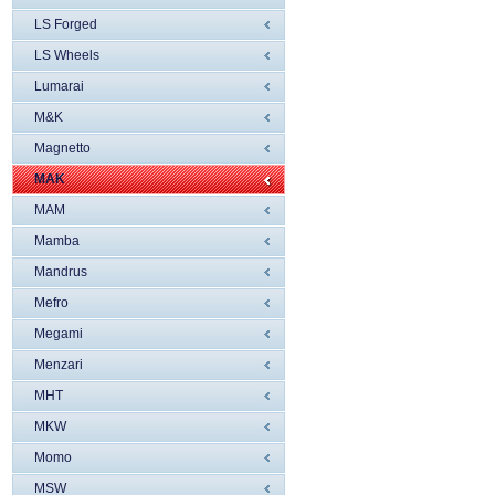
LS Forged
LS Wheels
Lumarai
M&K
Magnetto
MAK
MAM
Mamba
Mandrus
Mefro
Megami
Menzari
MHT
MKW
Momo
MSW