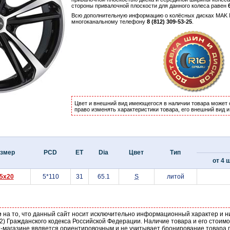
стороны привалочной плоскости для данного колеса равен
Всю дополнительную информацию о колёсных дисках MAK 
многоканальному телефону
8 (812) 309-53-25
.
Цвет и внешний вид имеющегося в наличии товара может 
право изменять характеристики товара, его внешний вид 
змер
PCD
ET
Dia
Цвет
Тип
от 4 ш
.5x20
5*110
31
65.1
S
литой
е
на то, что данный сайт носит исключительно информационный характер и н
2) Гражданского кодекса Российской Федерации. Наличие товара и его стоим
-магазине является ориентировочным и не учитывает бронирование товара п