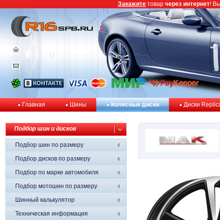
Закажите
товар
через интернет
! В
Главная
Шины
Колёсные диски
Диски Replic
Подбор шин и дисков
Подбор шин по размеру
Подбор дисков по размеру
Подбор по марке автомобиля
Подбор мотошин по размеру
Шинный калькулятор
Техническая информация