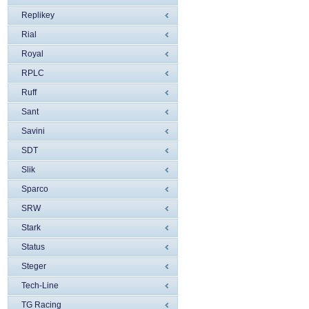
Replikey
Rial
Royal
RPLC
Ruff
Sant
Savini
SDT
Slik
Sparco
SRW
Stark
Status
Steger
Tech-Line
TG Racing