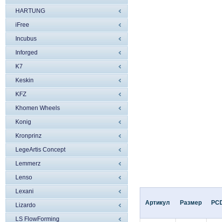
HARTUNG
iFree
Incubus
Inforged
K7
Keskin
KFZ
Khomen Wheels
Konig
Kronprinz
LegeArtis Concept
Lemmerz
Lenso
Lexani
Артикул
Размер
PC
Lizardo
LS FlowForming