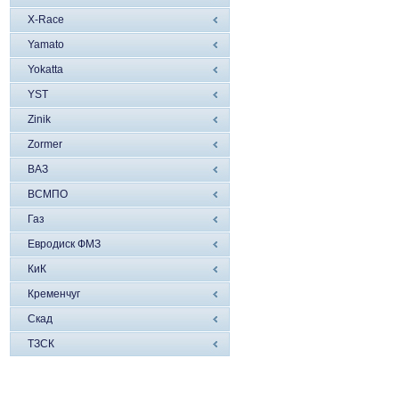
X-Race
Yamato
Yokatta
YST
Zinik
Zormer
ВАЗ
ВСМПО
Газ
Евродиск ФМЗ
КиК
Кременчуг
Скад
ТЗСК