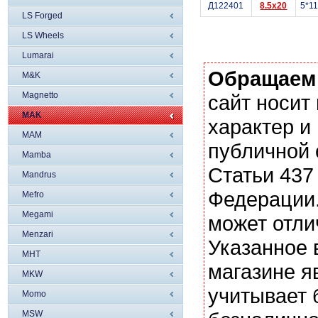
Д122401
8.5x20
5*1
LS Forged
LS Wheels
Lumarai
Обращаем
M&K
Magnetto
сайт носи
MAK
характер и
MAM
публичной
Mamba
Статьи 437
Mandrus
Федерации.
Mefro
Megami
может отли
Menzari
Указанное 
MHT
магазине я
MKW
учитывает 
Momo
MSW