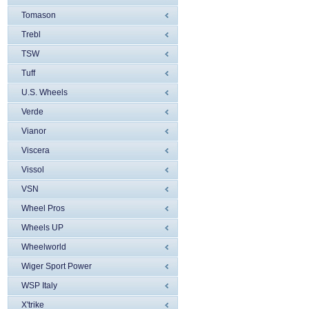
Tomason
Trebl
TSW
Tuff
U.S. Wheels
Verde
Vianor
Viscera
Vissol
VSN
Wheel Pros
Wheels UP
Wheelworld
Wiger Sport Power
WSP Italy
X'trike