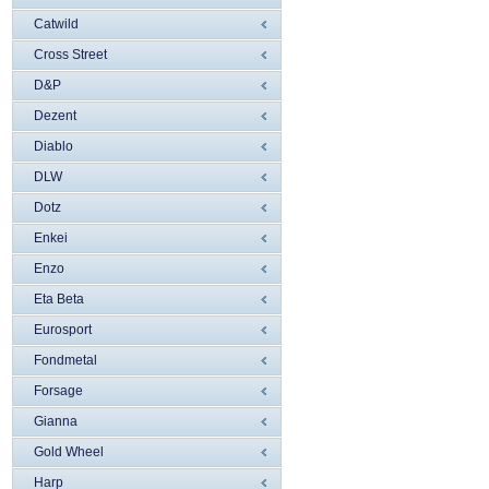
Catwild
Cross Street
D&P
Dezent
Diablo
DLW
Dotz
Enkei
Enzo
Eta Beta
Eurosport
Fondmetal
Forsage
Gianna
Gold Wheel
Harp