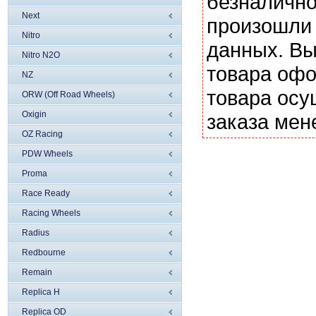
безналично
Next
произошли 
Nitro
данных. Вы
Nitro N2O
товара офо
NZ
товара осу
ORW (Off Road Wheels)
Oxigin
заказа мен
OZ Racing
PDW Wheels
Proma
Race Ready
Racing Wheels
Radius
Redbourne
Remain
Replica H
Replica OD