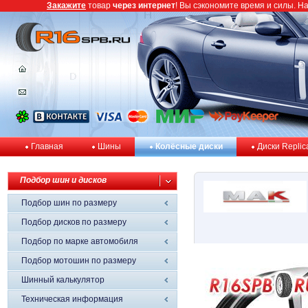
Закажите
товар
через интернет
! Вы сэкономите время и силы. Н
Главная
Шины
Колёсные диски
Диски Replic
Подбор шин и дисков
Подбор шин по размеру
Подбор дисков по размеру
Подбор по марке автомобиля
Подбор мотошин по размеру
Шинный калькулятор
Техническая информация