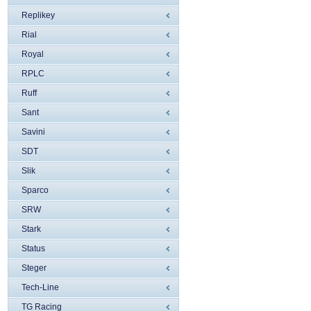
Replikey
Rial
Royal
RPLC
Ruff
Sant
Savini
SDT
Slik
Sparco
SRW
Stark
Status
Steger
Tech-Line
TG Racing