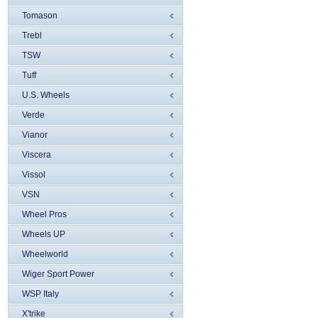
Tomason
Trebl
TSW
Tuff
U.S. Wheels
Verde
Vianor
Viscera
Vissol
VSN
Wheel Pros
Wheels UP
Wheelworld
Wiger Sport Power
WSP Italy
X'trike