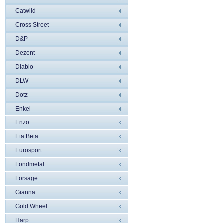
Catwild
Cross Street
D&P
Dezent
Diablo
DLW
Dotz
Enkei
Enzo
Eta Beta
Eurosport
Fondmetal
Forsage
Gianna
Gold Wheel
Harp