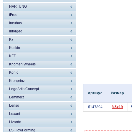
HARTUNG
iFree
Incubus
Inforged
K7
Keskin
KFZ
Khomen Wheels
Konig
Kronprinz
LegeArtis Concept
Артикул
Размер
Lemmerz
Lenso
Д147894
8.5x19
Lexani
Lizardo
LS FlowForming