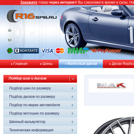
Закажите
товар
через интернет
! Вы сэкономите время и силы. Н
Главная
Шины
Колёсные диски
Диски Replic
Подбор шин и дисков
Подбор шин по размеру
Подбор дисков по размеру
Подбор по марке автомобиля
Подбор мотошин по размеру
Шинный калькулятор
Техническая информация