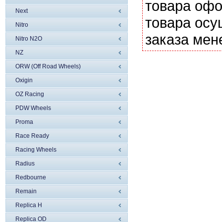
товара офо
Next
товара осу
Nitro
заказа мен
Nitro N2O
NZ
ORW (Off Road Wheels)
Oxigin
OZ Racing
PDW Wheels
Proma
Race Ready
Racing Wheels
Radius
Redbourne
Remain
Replica H
Replica OD