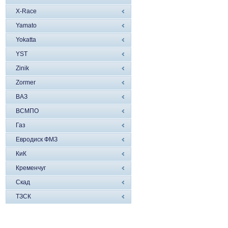
X-Race
Yamato
Yokatta
YST
Zinik
Zormer
ВАЗ
ВСМПО
Газ
Евродиск ФМЗ
КиК
Кременчуг
Скад
ТЗСК