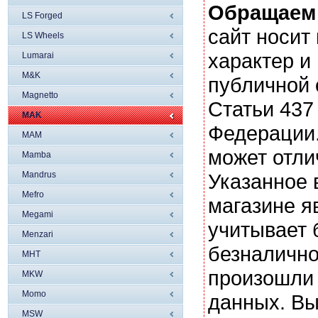
Обращаем
LS Forged
сайт носи
LS Wheels
характер и
Lumarai
M&K
публичной
Magnetto
Статьи 437
MAK
Федерации.
MAM
может отли
Mamba
Mandrus
Указанное 
Mefro
магазине я
Megami
учитывает 
Menzari
безналично
MHT
произошли 
MKW
Momo
данных. Вы
MSW