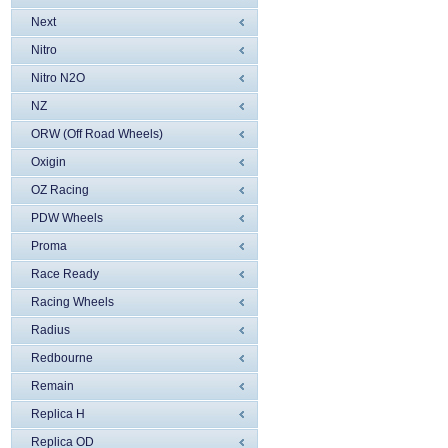
Next
Nitro
Nitro N2O
NZ
ORW (Off Road Wheels)
Oxigin
OZ Racing
PDW Wheels
Proma
Race Ready
Racing Wheels
Radius
Redbourne
Remain
Replica H
Replica OD