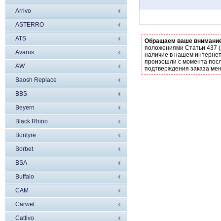
Arrivo
ASTERRO
ATS
Обращаем ваше внимани
положениями Статьи 437 (
Avarus
наличие в нашем интернет
произошли с момента посл
AW
подтверждения заказа ме
Baosh Replace
BBS
Beyern
Black Rhino
Bontyre
Borbet
BSA
Buffalo
CAM
Carwel
Cattivo