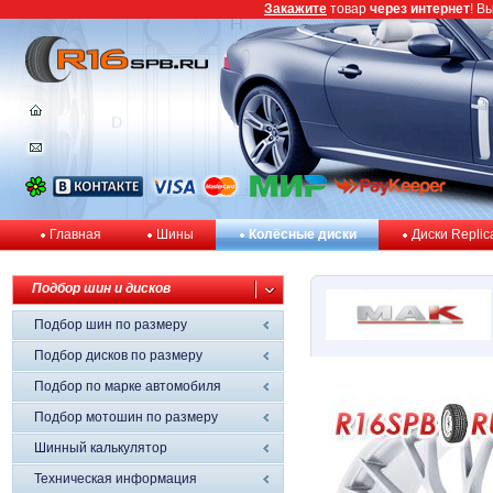
Закажите
товар
через интернет
! В
Главная
Шины
Колёсные диски
Диски Replic
Подбор шин и дисков
Подбор шин по размеру
Подбор дисков по размеру
Подбор по марке автомобиля
Подбор мотошин по размеру
Шинный калькулятор
Техническая информация