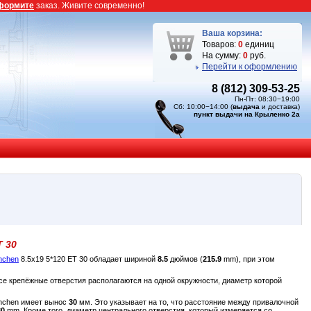
формите
заказ. Живите современно!
Ваша корзина:
Товаров:
0
единиц
На сумму:
0
руб.
Перейти к оформлению
8 (812) 309-53-25
Пн-Пт: 08:30−19:00
Сб: 10:00−14:00 (
выдача
и доставка)
пункт выдачи на Крыленко 2а
T 30
nchen
8.5x19 5*120 ET 30 обладает шириной
8.5
дюймов (
215.9
mm), при этом
се крепёжные отверстия располагаются на одной окружности, диаметр которой
unchen имеет вынос
30
мм. Это указывает на то, что расстояние между привалочной
30
mm. Кроме того, диаметр центрального отверстия, который измеряется со