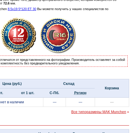
ет
72.6
мм.
nchen
8.5x19 5*120 ET 30
Вы можете получить у наших специалистов по
отличатся от представленного на фотографии. Производитель оставляет за собой
и комплектность без предварительного уведомления.
Цена (руб.)
Склад
Корзина
т.
от 1 шт.
С-Пб.
Регион
нет в наличии
—
—
—
Все типоразмеры MAK Munchen
»