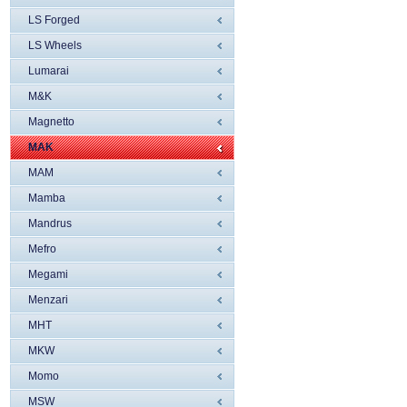
LS Forged
LS Wheels
Lumarai
M&K
Magnetto
MAK
MAM
Mamba
Mandrus
Mefro
Megami
Menzari
MHT
MKW
Momo
MSW