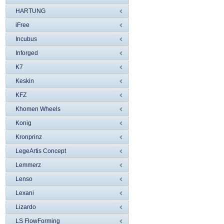
HARTUNG
iFree
Incubus
Inforged
K7
Keskin
KFZ
Khomen Wheels
Konig
Kronprinz
LegeArtis Concept
Lemmerz
Lenso
Lexani
Lizardo
LS FlowForming