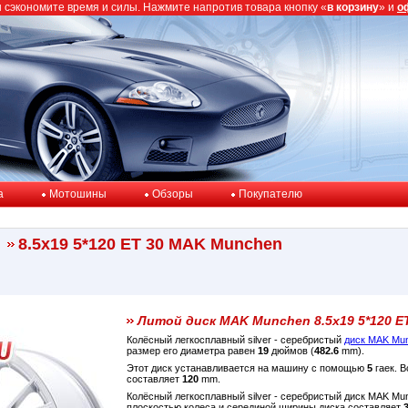
ы сэкономите время и силы. Нажмите напротив товара кнопку «
в корзину
» и
о
a
Мотошины
Обзоры
Покупателю
8.5x19 5*120 ET 30 MAK Munchen
Литой диск MAK Munchen 8.5x19 5*120 E
Колёсный легкосплавный silver - серебристый
диск MAK Mu
размер его диаметра равен
19
дюймов (
482.6
mm).
Этот диск устанавливается на машину с помощью
5
гаек. В
составляет
120
mm.
Колёсный легкосплавный silver - серебристый диск MAK M
плоскостью колеса и серединой ширины диска составляет