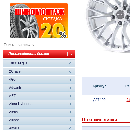
Производители дисков
1000 Miglia
2Crave
4Go
Артикул
Ра
Advanti
AEZ
Д37409
8
Alcar Hybridrad
Alcasta
Похожие диски
Alutec
Antera