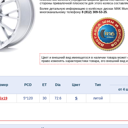
стороны привалочной плоскости для этого колеса составля
Более детальную информацию о колёсных дисках MAK Mu
многоканальному телефону
8 (812) 309-53-25
.
Цвет и внешний вид имеющегося в наличии товара может 
право изменять характеристики товара, его внешний вид 
змер
PCD
ET
Dia
Цвет
Тип
от 4 ш
.5x19
5*120
30
72.6
S
литой