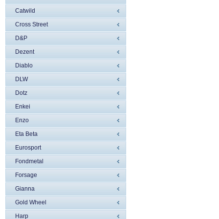
Catwild
Cross Street
D&P
Dezent
Diablo
DLW
Dotz
Enkei
Enzo
Eta Beta
Eurosport
Fondmetal
Forsage
Gianna
Gold Wheel
Harp