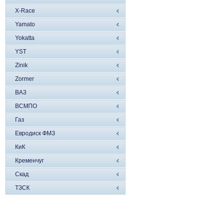
X-Race
Yamato
Yokatta
YST
Zinik
Zormer
ВАЗ
ВСМПО
Газ
Евродиск ФМЗ
КиК
Кременчуг
Скад
ТЗСК