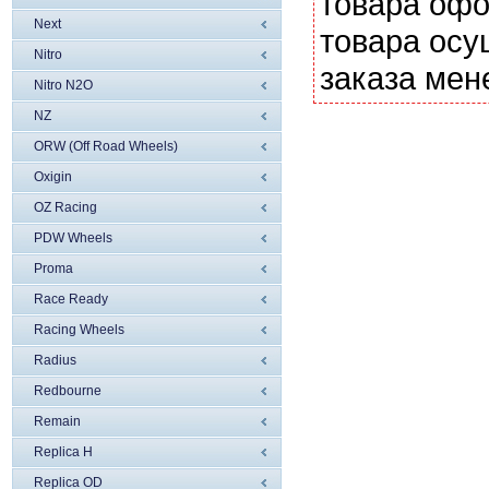
товара офо
Next
товара осу
Nitro
заказа мен
Nitro N2O
NZ
ORW (Off Road Wheels)
Oxigin
OZ Racing
PDW Wheels
Proma
Race Ready
Racing Wheels
Radius
Redbourne
Remain
Replica H
Replica OD