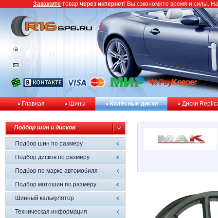
Закажите
товар
через интернет
! Вы сэкономите время и силы. Н
Главная
Шины
Колёсные диски
Диски Replic
Подбор шин и дисков
Подбор шин по размеру
Подбор дисков по размеру
Подбор по марке автомобиля
Подбор мотошин по размеру
Шинный калькулятор
Техническая информация