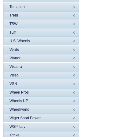
Tomason
Trebl
TSW
Tuff
U.S. Wheels
Verde
Vianor
Viscera
Vissol
VSN
Wheel Pros
Wheels UP
Wheelworld
Wiger Sport Power
WSP Italy
X'trike