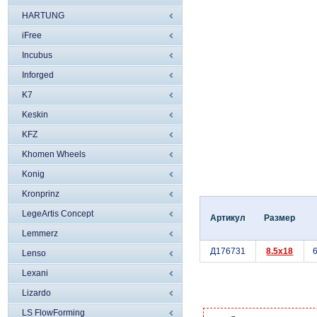
HARTUNG
iFree
Incubus
Inforged
K7
Keskin
KFZ
Khomen Wheels
Konig
Kronprinz
LegeArtis Concept
Артикул
Размер
Lemmerz
Д176731
8.5x18
Lenso
Lexani
Lizardo
LS FlowForming