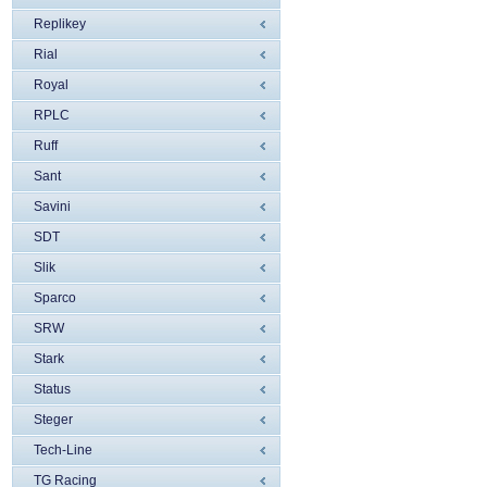
Replikey
Rial
Royal
RPLC
Ruff
Sant
Savini
SDT
Slik
Sparco
SRW
Stark
Status
Steger
Tech-Line
TG Racing