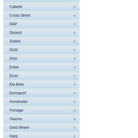
Catwild
Cross Street
D&P
Dezent
Diablo
DLW
Dotz
Enkei
Enzo
Eta Beta
Eurosport
Fondmetal
Forsage
Gianna
Gold Wheel
Harp