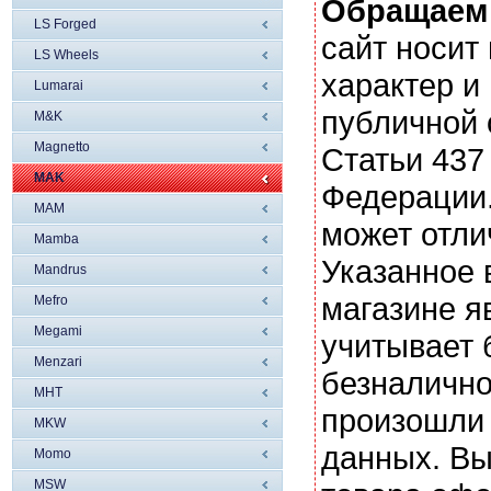
Обращаем
LS Forged
сайт носи
LS Wheels
характер и
Lumarai
публичной
M&K
Magnetto
Статьи 437
MAK
Федерации.
MAM
может отли
Mamba
Указанное 
Mandrus
магазине я
Mefro
Megami
учитывает 
Menzari
безналично
MHT
произошли 
MKW
данных. Вы
Momo
MSW