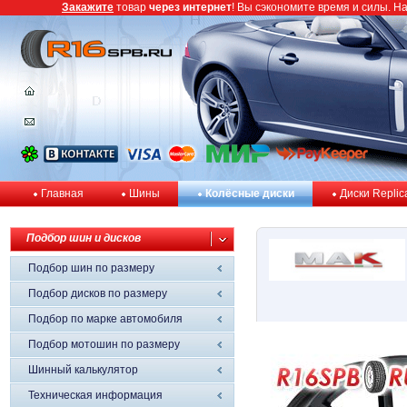
Закажите
товар
через интернет
! Вы сэкономите время и силы. Н
Главная
Шины
Колёсные диски
Диски Replic
Подбор шин и дисков
Подбор шин по размеру
Подбор дисков по размеру
Подбор по марке автомобиля
Подбор мотошин по размеру
Шинный калькулятор
Техническая информация