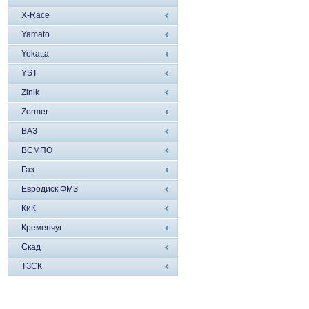
X-Race
Yamato
Yokatta
YST
Zinik
Zormer
ВАЗ
ВСМПО
Газ
Евродиск ФМЗ
КиК
Кременчуг
Скад
ТЗСК