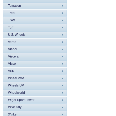
Tomason
Trebl
TSW
Tuff
U.S. Wheels
Verde
Vianor
Viscera
Vissol
VSN
Wheel Pros
Wheels UP
Wheelworld
Wiger Sport Power
WSP Italy
X'trike