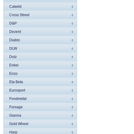
Catwild
Cross Street
D&P
Dezent
Diablo
DLW
Dotz
Enkei
Enzo
Eta Beta
Eurosport
Fondmetal
Forsage
Gianna
Gold Wheel
Harp