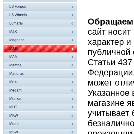
LS Forged
LS Wheels
Обращаем
Lumarai
сайт носи
M&K
характер и
Magnetto
MAK
публичной
MAM
Статьи 437
Mamba
Федерации.
Mandrus
может отли
Mefro
Указанное 
Megami
Menzari
магазине я
MHT
учитывает 
MKW
безналично
Momo
произошли 
MSW