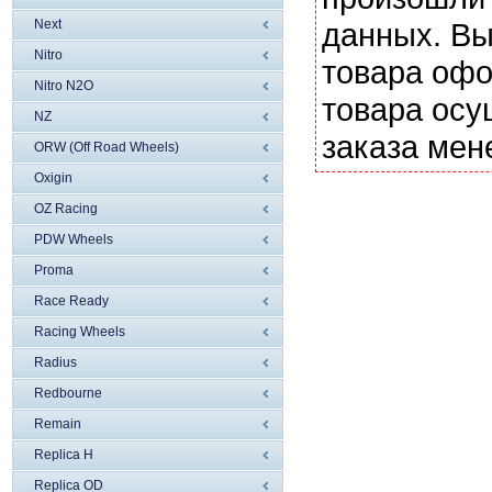
Next
данных. Вы
Nitro
товара офо
Nitro N2O
товара осу
NZ
заказа мен
ORW (Off Road Wheels)
Oxigin
OZ Racing
PDW Wheels
Proma
Race Ready
Racing Wheels
Radius
Redbourne
Remain
Replica H
Replica OD