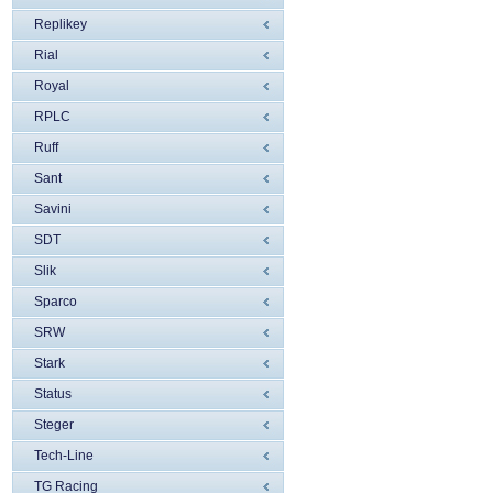
Replikey
Rial
Royal
RPLC
Ruff
Sant
Savini
SDT
Slik
Sparco
SRW
Stark
Status
Steger
Tech-Line
TG Racing