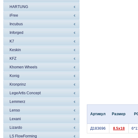
HARTUNG
iFree
Incubus
Inforged
K7
Keskin
KFZ
Khomen Wheels
Konig
Kronprinz
LegeArtis Concept
Lemmerz
Lenso
Артикул
Размер
P
Lexani
Lizardo
Д183696
8.5x18
6*1
LS FlowForming