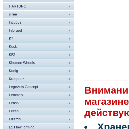
HARTUNG
iFree
Incubus
Inforged
K7
Keskin
KFZ
Khomen Wheels
Konig
Kronprinz
Внимание
LegeArtis Concept
Lemmerz
магазине
Lenso
действую
Lexani
Lizardo
Хран
LS FlowForming