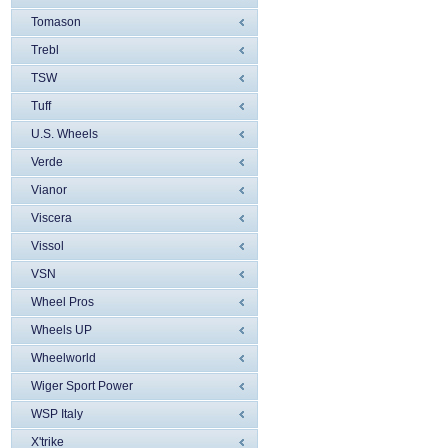
Tomason
Trebl
TSW
Tuff
U.S. Wheels
Verde
Vianor
Viscera
Vissol
VSN
Wheel Pros
Wheels UP
Wheelworld
Wiger Sport Power
WSP Italy
X'trike