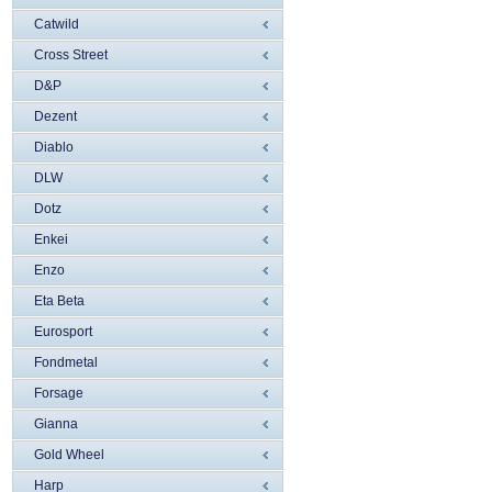
Catwild
Cross Street
D&P
Dezent
Diablo
DLW
Dotz
Enkei
Enzo
Eta Beta
Eurosport
Fondmetal
Forsage
Gianna
Gold Wheel
Harp