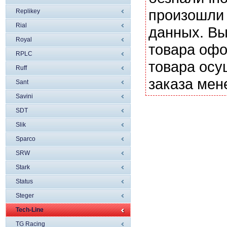
произошли 
Replikey
Rial
данных. Вы
Royal
товара офо
RPLC
товара осу
Ruff
заказа мен
Sant
Savini
SDT
Slik
Sparco
SRW
Stark
Status
Steger
Tech-Line
TG Racing