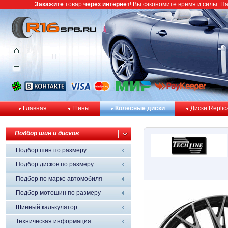
Закажите
товар
через интернет
! Вы сэкономите время и силы. Н
Главная
Шины
Колёсные диски
Диски Replic
Подбор шин и дисков
Подбор шин по размеру
Подбор дисков по размеру
Подбор по марке автомобиля
Подбор мотошин по размеру
Шинный калькулятор
Техническая информация