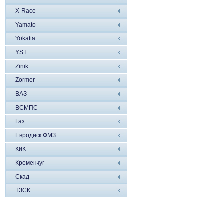
X-Race
Yamato
Yokatta
YST
Zinik
Zormer
ВАЗ
ВСМПО
Газ
Евродиск ФМЗ
КиК
Кременчуг
Скад
ТЗСК