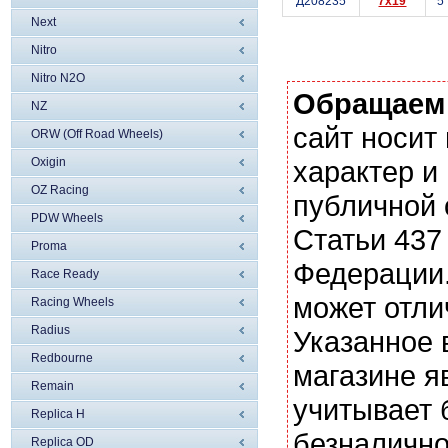
Д208235
7x19
5
Next
Nitro
Nitro N2O
Обращаем
NZ
сайт носи
ORW (Off Road Wheels)
Oxigin
характер и
OZ Racing
публичной
PDW Wheels
Статьи 437
Proma
Федерации.
Race Ready
может отли
Racing Wheels
Radius
Указанное 
Redbourne
магазине я
Remain
учитывает 
Replica H
безналично
Replica OD