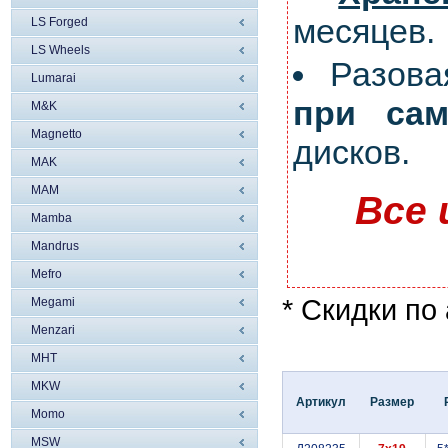
месяцев.
LS Forged
LS Wheels
Разов
Lumarai
при сам
M&K
Magnetto
дисков.
MAK
MAM
Все 
Mamba
Mandrus
Mefro
* Скидки по
Megami
Menzari
MHT
MKW
Артикул
Размер
Momo
MSW