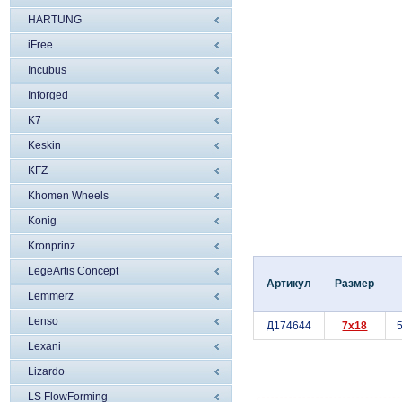
HARTUNG
iFree
Incubus
Inforged
K7
Keskin
KFZ
Khomen Wheels
Konig
Kronprinz
LegeArtis Concept
Артикул
Размер
Lemmerz
Lenso
Д174644
7x18
5
Lexani
Lizardo
LS FlowForming