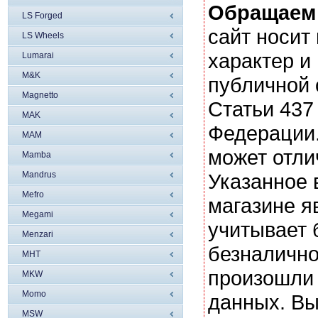
Обращаем
LS Forged
сайт носи
LS Wheels
характер и
Lumarai
M&K
публичной
Magnetto
Статьи 437
MAK
Федерации.
MAM
может отли
Mamba
Mandrus
Указанное 
Mefro
магазине я
Megami
учитывает 
Menzari
безналично
MHT
произошли 
MKW
Momo
данных. Вы
MSW