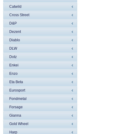
Catwild
Cross Street
D&P
Dezent
Diablo
DLW
Dotz
Enkei
Enzo
Eta Beta
Eurosport
Fondmetal
Forsage
Gianna
Gold Wheel
Harp