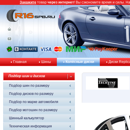
Закажите
товар
через интернет
! Вы сэкономите время и силы. Н
Главная
Шины
Колёсные диски
Диски Replic
Подбор шин и дисков
Подбор шин по размеру
Подбор дисков по размеру
Подбор по марке автомобиля
Подбор мотошин по размеру
Шинный калькулятор
Техническая информация