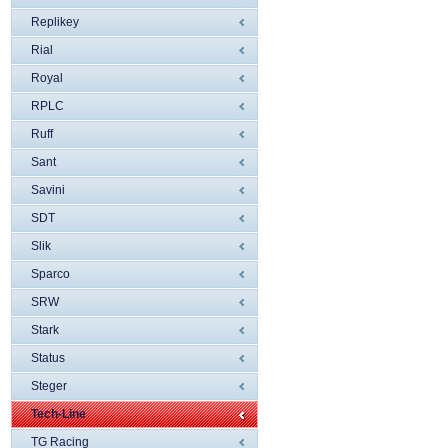
Replikey
Rial
Royal
RPLC
Ruff
Sant
Savini
SDT
Slik
Sparco
SRW
Stark
Status
Steger
Tech-Line
TG Racing