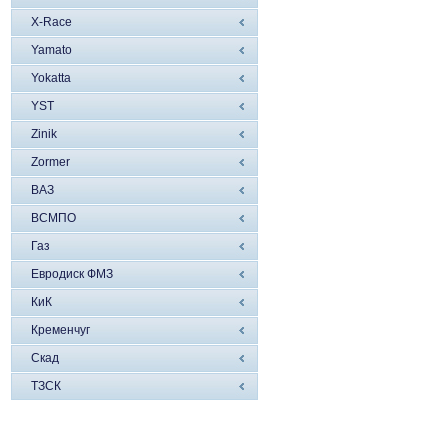
X-Race
Yamato
Yokatta
YST
Zinik
Zormer
ВАЗ
ВСМПО
Газ
Евродиск ФМЗ
КиК
Кременчуг
Скад
ТЗСК