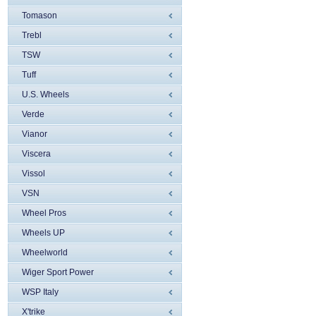
Tomason
Trebl
TSW
Tuff
U.S. Wheels
Verde
Vianor
Viscera
Vissol
VSN
Wheel Pros
Wheels UP
Wheelworld
Wiger Sport Power
WSP Italy
X'trike