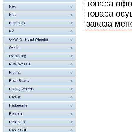
товара офо
Next
товара осу
Nitro
заказа мен
Nitro N2O
NZ
ORW (Off Road Wheels)
Oxigin
OZ Racing
PDW Wheels
Proma
Race Ready
Racing Wheels
Radius
Redbourne
Remain
Replica H
Replica OD