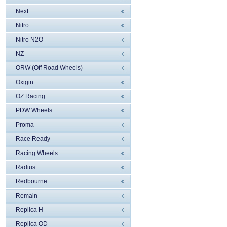
Next
Nitro
Nitro N2O
NZ
ORW (Off Road Wheels)
Oxigin
OZ Racing
PDW Wheels
Proma
Race Ready
Racing Wheels
Radius
Redbourne
Remain
Replica H
Replica OD