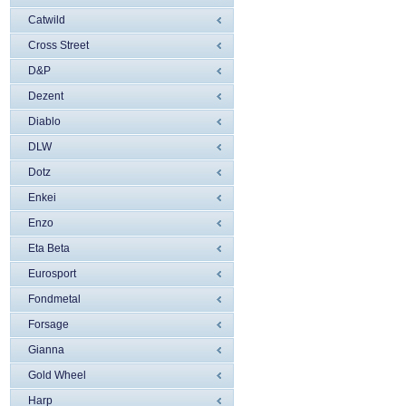
Catwild
Cross Street
D&P
Dezent
Diablo
DLW
Dotz
Enkei
Enzo
Eta Beta
Eurosport
Fondmetal
Forsage
Gianna
Gold Wheel
Harp