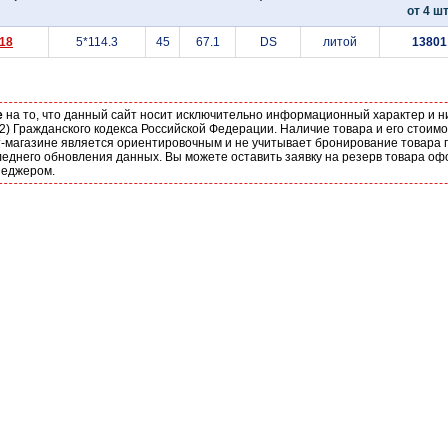
от 4 шт
18
5*114.3
45
67.1
DS
литой
13801
е
на то, что данный сайт носит исключительно информационный характер и н
2) Гражданского кодекса Российской Федерации. Наличие товара и его стоим
-магазине является ориентировочным и не учитывает бронирование товара п
еднего обновления данных. Вы можете оставить заявку на резерв товара оф
неджером.