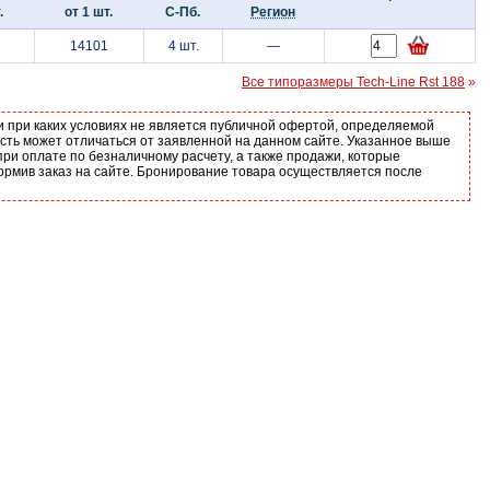
.
от 1 шт.
С-Пб.
Регион
14101
4 шт.
—
Все типоразмеры Tech-Line Rst 188
»
и при каких условиях не является публичной офертой, определяемой
ость может отличаться от заявленной на данном сайте. Указанное выше
ри оплате по безналичному расчету, а также продажи, которые
ормив заказ на сайте. Бронирование товара осуществляется после