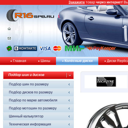
Закажите
товар
через интернет
! В
Главная
Шины
Колёсные диски
Диски Replic
Подбор шин и дисков
Подбор шин по размеру
Подбор дисков по размеру
Подбор по марке автомобиля
Подбор мотошин по размеру
Шинный калькулятор
Техническая информация