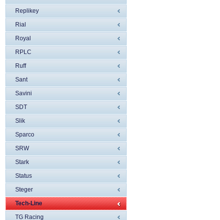
Replikey
Rial
Royal
RPLC
Ruff
Sant
Savini
SDT
Slik
Sparco
SRW
Stark
Status
Steger
Tech-Line
TG Racing