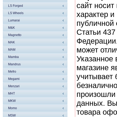
сайт носи
LS Forged
характер и
LS Wheels
Lumarai
публичной
M&K
Статьи 437
Magnetto
Федерации.
MAK
может отли
MAM
Указанное 
Mamba
Mandrus
магазине я
Mefro
учитывает 
Megami
безналично
Menzari
произошли 
MHT
данных. Вы
MKW
Momo
товара офо
MSW