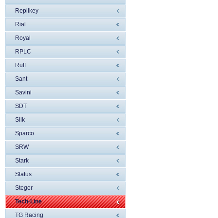
Replikey
Rial
Royal
RPLC
Ruff
Sant
Savini
SDT
Slik
Sparco
SRW
Stark
Status
Steger
Tech-Line
TG Racing