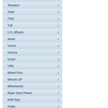
Tomason
Trebl
TSW
Tuff
U.S. Wheels
Verde
Vianor
Viscera
Vissol
VSN
Wheel Pros
Wheels UP
Wheelworld
Wiger Sport Power
WSP Italy
X'trike