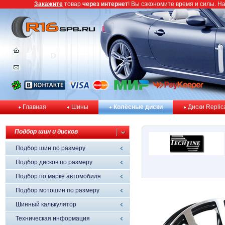
Закажите
товар
через интернет
! Вы сэкономите время и силы. Н
Главная
Шины
Колёсные диски
Диски Replic
Подбор шин и дисков
Подбор шин по размеру
Подбор дисков по размеру
Подбор по марке автомобиля
Подбор мотошин по размеру
Шинный калькулятор
Техническая информация