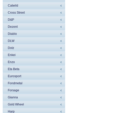
Catwild
Cross Street
D&P
Dezent
Diablo
DLW
Dotz
Enkei
Enzo
Eta Beta
Eurosport
Fondmetal
Forsage
Gianna
Gold Wheel
Harp