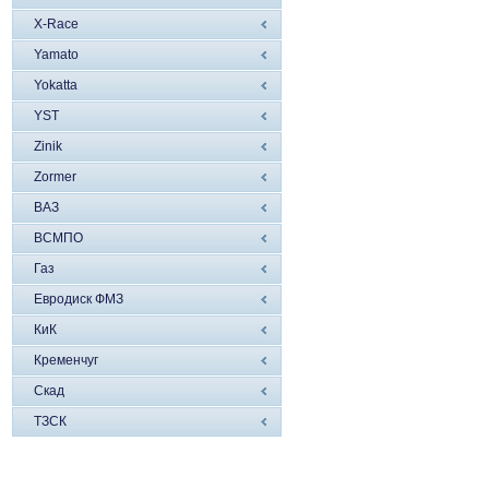
X-Race
Yamato
Yokatta
YST
Zinik
Zormer
ВАЗ
ВСМПО
Газ
Евродиск ФМЗ
КиК
Кременчуг
Скад
ТЗСК