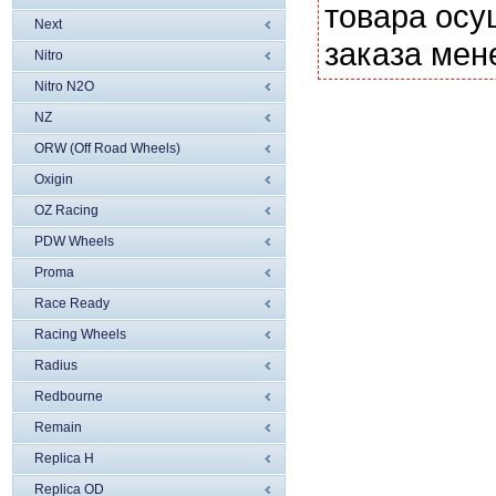
товара осу
Next
заказа мен
Nitro
Nitro N2O
NZ
ORW (Off Road Wheels)
Oxigin
OZ Racing
PDW Wheels
Proma
Race Ready
Racing Wheels
Radius
Redbourne
Remain
Replica H
Replica OD