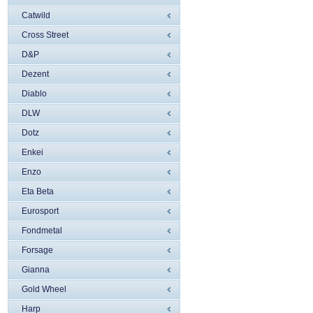
Catwild
Cross Street
D&P
Dezent
Diablo
DLW
Dotz
Enkei
Enzo
Eta Beta
Eurosport
Fondmetal
Forsage
Gianna
Gold Wheel
Harp