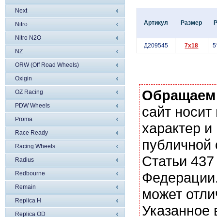
Next
Артикул
Размер
Nitro
Nitro N2O
Д209545
7x18
5
NZ
ORW (Off Road Wheels)
Oxigin
Обращаем
OZ Racing
PDW Wheels
сайт носи
Proma
характер и
Race Ready
публичной
Racing Wheels
Статьи 437
Radius
Федерации.
Redbourne
Remain
может отли
Replica H
Указанное 
Replica OD