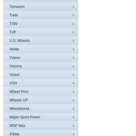
Tomason
Trebl
TSW
Tuff
U.S. Wheels
Verde
Vianor
Viscera
Vissol
VSN
Wheel Pros
Wheels UP
Wheelworld
Wiger Sport Power
WSP Italy
X'trike