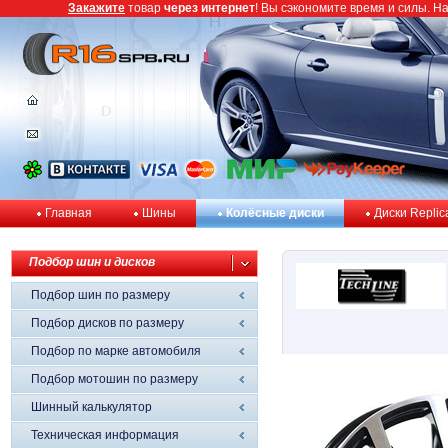
Закажите
товар
через интернет
! Вы сэкономите время и силы. Н
Главная
Шины
Колёсные диски
Диски Replic
Подбор шин и дисков
Подбор шин по размеру
Подбор дисков по размеру
Подбор по марке автомобиля
Подбор мотошин по размеру
Шинный калькулятор
Техническая информация