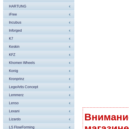
HARTUNG
iFree
Incubus
Inforged
K7
Keskin
KFZ
Khomen Wheels
Konig
Kronprinz
LegeArtis Concept
Lemmerz
Lenso
Lexani
Внимание
Lizardo
магазине
LS FlowForming