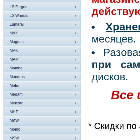
LS Forged
действую
LS Wheels
Хран
Lumarai
M&K
месяцев.
Magnetto
Разов
MAK
MAM
при сам
Mamba
дисков.
Mandrus
Mefro
Все 
Megami
Menzari
MHT
MKW
* Скидки по
Momo
MSW