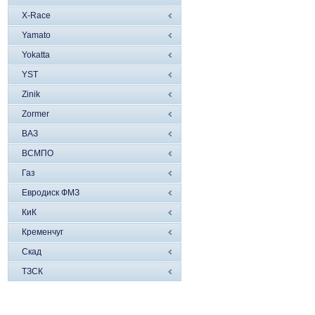
X-Race
Yamato
Yokatta
YST
Zinik
Zormer
ВАЗ
ВСМПО
Газ
Евродиск ФМЗ
КиК
Кременчуг
Скад
ТЗСК