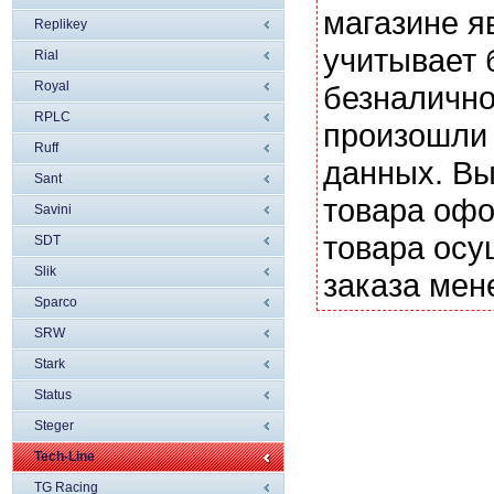
магазине я
Replikey
учитывает 
Rial
Royal
безналично
RPLC
произошли 
Ruff
данных. Вы
Sant
товара офо
Savini
товара осу
SDT
Slik
заказа мен
Sparco
SRW
Stark
Status
Steger
Tech-Line
TG Racing