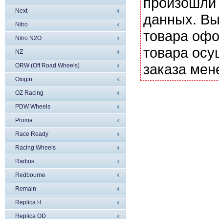
произошли 
Next
данных. Вы
Nitro
товара офо
Nitro N2O
товара осу
NZ
заказа мен
ORW (Off Road Wheels)
Oxigin
OZ Racing
PDW Wheels
Proma
Race Ready
Racing Wheels
Radius
Redbourne
Remain
Replica H
Replica OD