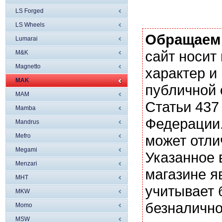
LS Forged
LS Wheels
Обращаем
Lumarai
сайт носи
M&K
Magnetto
характер и
MAK
публичной
MAM
Статьи 437
Mamba
Федерации.
Mandrus
Mefro
может отли
Megami
Указанное 
Menzari
магазине я
MHT
учитывает 
MKW
безналично
Momo
MSW