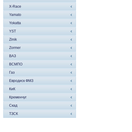
X-Race
Yamato
Yokatta
YST
Zinik
Zormer
ВАЗ
ВСМПО
Газ
Евродиск ФМЗ
КиК
Кременчуг
Скад
ТЗСК