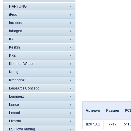
HARTUNG
iFree
Incubus
Inforged
K7
Keskin
KFZ
Khomen Wheels
Konig
Kronprinz
LegeArtis Concept
Lemmerz
Lenso
Артикул
Размер
PC
Lexani
Lizardo
Д207162
7x17
5*1
LS FlowForming