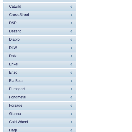
Catwild
Cross Street
D&P
Dezent
Diablo
DLW
Dotz
Enkei
Enzo
Eta Beta
Eurosport
Fondmetal
Forsage
Gianna
Gold Wheel
Harp