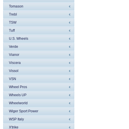
Tomason
Trebl
TSW
Tuff
U.S. Wheels
Verde
Vianor
Viscera
Vissol
VSN
Wheel Pros
Wheels UP
Wheelworld
Wiger Sport Power
WSP Italy
X'trike