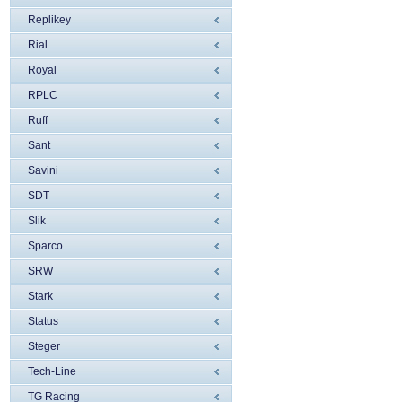
Replikey
Rial
Royal
RPLC
Ruff
Sant
Savini
SDT
Slik
Sparco
SRW
Stark
Status
Steger
Tech-Line
TG Racing