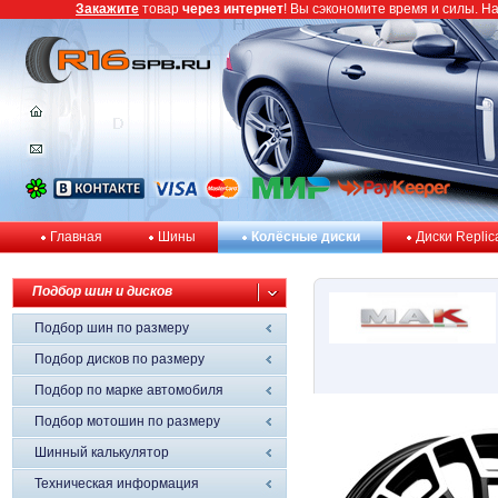
Закажите
товар
через интернет
! Вы сэкономите время и силы. Н
Главная
Шины
Колёсные диски
Диски Replic
Подбор шин и дисков
Подбор шин по размеру
Подбор дисков по размеру
Подбор по марке автомобиля
Подбор мотошин по размеру
Шинный калькулятор
Техническая информация